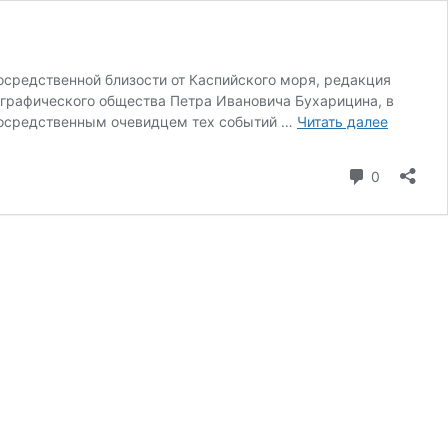
средственной близости от Каспийского моря, редакция
ографического общества Петра Ивановича Бухарицина, в
1985
епосредственным очевидцем тех событий …
Читать далее
год
—
коммента
0
авария
на
Тенгизс
месторо