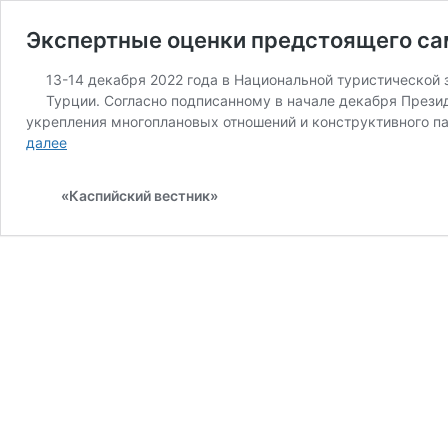
Экспертные оценки предстоящего са
13-14 декабря 2022 года в Национальной туристической
Турции. Согласно подписанному в начале декабря През
укрепления многоплановых отношений и конструктивного 
Экспертные
далее
оценки
предстоящего
«Каспийский вестник»
саммита
глав
Туркменистана,
Азербайджана
и
Турции