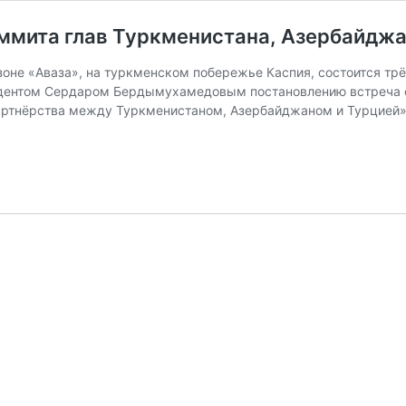
ммита глав Туркменистана, Азербайджа
 зоне «Аваза», на туркменском побережье Каспия, состоится тр
идентом Сердаром Бердымухамедовым постановлению встреча со
партнёрства между Туркменистаном, Азербайджаном и Турцией