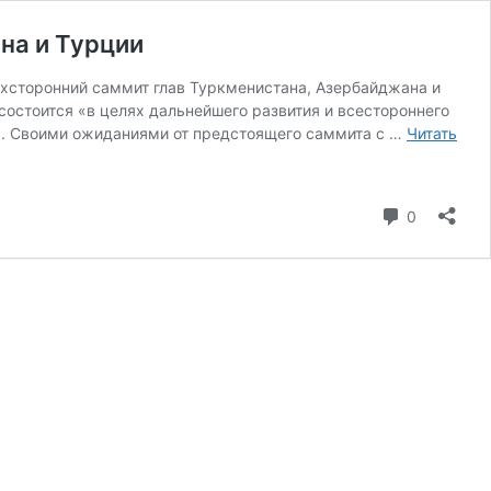
на и Турции
ёхсторонний саммит глав Туркменистана, Азербайджана и
стоится «в целях дальнейшего развития и всестороннего
». Своими ожиданиями от предстоящего саммита с …
Читать
коммента
0