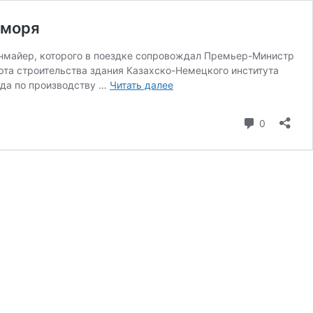
 моря
нмайер, которого в поездке сопровождал Премьер-Министр
рта строительства здания Казахско-Немецкого института
Итоги
ода по производству …
Читать далее
визита
президента
коммента
0
Германии
на
казахстанское
побережье
Каспийского
моря