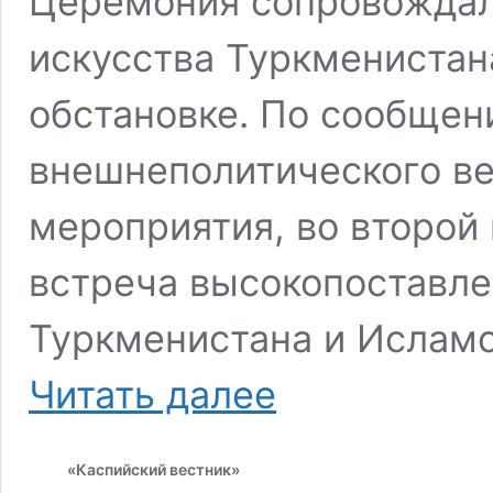
Церемония сопровождал
искусства Туркменистан
обстановке. По сообщен
внешнеполитического ве
мероприятия, во второй 
встреча высокопоставл
Туркменистана и Исламс
На
Читать далее
туркмено-
иранской
границе
«Каспийский вестник»
открыт
автомобильный