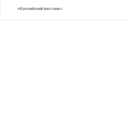
итоги
«Каспийский вестник»
Каспийской
научно-
технологической
сессии