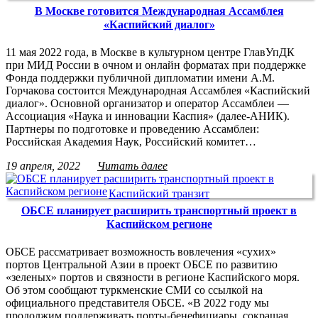
В Москве готовится Международная Ассамблея
«Каспийский диалог»
11 мая 2022 года, в Москве в культурном центре ГлавУпДК
при МИД России в очном и онлайн форматах при поддержке
Фонда поддержки публичной дипломатии имени А.М.
Горчакова состоится Международная Ассамблея «Каспийский
диалог». Основной организатор и оператор Ассамблеи —
Ассоциация «Наука и инновации Каспия» (далее-АНИК).
Партнеры по подготовке и проведению Ассамблеи:
Российская Академия Наук, Российский комитет…
19 апреля, 2022
Читать далее
Каспийский транзит
ОБСЕ планирует расширить транспортный проект в
Каспийском регионе
ОБСЕ рассматривает возможность вовлечения «сухих»
портов Центральной Азии в проект ОБСЕ по развитию
«зеленых» портов и связности в регионе Каспийского моря.
Об этом сообщают туркменские СМИ со ссылкой на
официального представителя ОБСЕ. «В 2022 году мы
продолжим поддерживать порты-бенефициары, сокращая