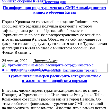
Повестка дня
По информации ряда туркменских СМИ Ашхабад посетит
министр обороны Китая
Портал Хроника.тм со ссылкой на издание Turkmen news
сообщает, что редакция получила документ в котором
зафиксированы решения Чрезвычайной комиссии
Туркменистана по борьбе с распространением болезней по
итогам заседания 9 апреля. Обращает на себя внимание тот
факт, что согласно документу готовится визит в Туркменистан
делегации из Китая во главе с министром обороны Вэй
Фэнхе. В связи…
20 апреля, 2022
Читать далее
Геополитика и геоэкономика
,
Каспийский транзит
Туркменистан намерен расширить сотрудничество с
итальянскими и индийским портами
В первых числах апреля туркменская делегация во главе с
Полпредом Туркменистана в Итальянской Республике Тойли
Комековым совершила рабочий визит в город Неаполь. Об
этом сообщили официальные туркменские СМИ со ссылкой
на пресс-службу дипведомства. Известно, что в рамках встреч,