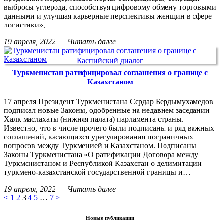
выбросы углерода, способствуя цифровому обмену торговыми
данными и улучшая карьерные перспективы женщин в сфере
логистики»,…
19 апреля, 2022
Читать далее
Каспийский диалог
Туркменистан ратифицировал соглашения о границе с
Казахстаном
17 апреля Президент Туркменистана Сердар Бердымухамедов
подписал новые Законы, одобренные на недавнем заседании
Халк маслахаты (нижняя палата) парламента страны.
Известно, что в числе прочего были подписаны и ряд важных
соглашений, касающихся урегулирования пограничных
вопросов между Туркменией и Казахстаном. Подписаны
Законы Туркменистана «О ратификации Договора между
Туркменистаном и Республикой Казахстан о делимитации
туркмено-казахстанской государственной границы и…
19 апреля, 2022
Читать далее
<
1
2
3
4
5
…
7
>
Новые публикации