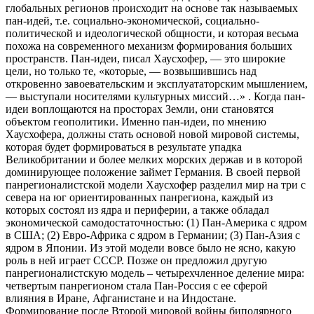
глобальных регионов происходит на основе так называемых
пан-идей, т.е. социально-экономической, социально-
политической и идеологической общности, и которая весьма
похожа на современного механизм формирования больших
пространств. Пан-идеи, писал Хаусхофер, — это широкие
цели, но только те, «которые, — возвышившись над
откровенно завоевательским и эксплуататорским мышлением,
— выступали носителями культурных миссий…» . Когда пан-
идеи воплощаются на просторах Земли, они становятся
объектом геополитики. Именно пан-идеи, по мнению
Хаусхофера, должны стать основой новой мировой системы,
которая будет формироваться в результате упадка
Великобритании и более мелких морских держав и в которой
доминирующее положение займет Германия. В своей первой
панрегионалистской модели Хаусхофер разделил мир на три с
севера на юг ориентированных панрегиона, каждый из
которых состоял из ядра и периферии, а также обладал
экономической самодостаточностью: (1) Пан-Америка с ядром
в США; (2) Евро-Африка с ядром в Германии; (3) Пан-Азия с
ядром в Японии. Из этой модели вовсе было не ясно, какую
роль в ней играет СССР. Позже он предложил другую
панрегионалистскую модель – четырехчленное деление мира:
четвертым панрегионом стала Пан-Россия с ее сферой
влияния в Иране, Афганистане и на Индостане.
Формирование после Второй мировой войны биполярного