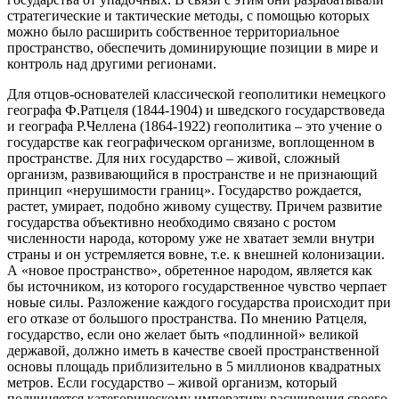
стратегические и тактические методы, с помощью которых
можно было расширить собственное территориальное
пространство, обеспечить доминирующие позиции в мире и
контроль над другими регионами.
Для отцов-основателей классической геополитики немецкого
географа Ф.Ратцеля (1844-1904) и шведского государствоведа
и географа Р.Челлена (1864-1922) геополитика – это учение о
государстве как географическом организме, воплощенном в
пространстве. Для них государство – живой, сложный
организм, развивающийся в пространстве и не признающий
принцип «нерушимости границ». Государство рождается,
растет, умирает, подобно живому существу. Причем развитие
государства объективно необходимо связано с ростом
численности народа, которому уже не хватает земли внутри
страны и он устремляется вовне, т.е. к внешней колонизации.
А «новое пространство», обретенное народом, является как
бы источником, из которого государственное чувство черпает
новые силы. Разложение каждого государства происходит при
его отказе от большого пространства. По мнению Ратцеля,
государство, если оно желает быть «подлинной» великой
державой, должно иметь в качестве своей пространственной
основы площадь приблизительно в 5 миллионов квадратных
метров. Если государство – живой организм, который
подчиняется категорическому императиву расширения своего