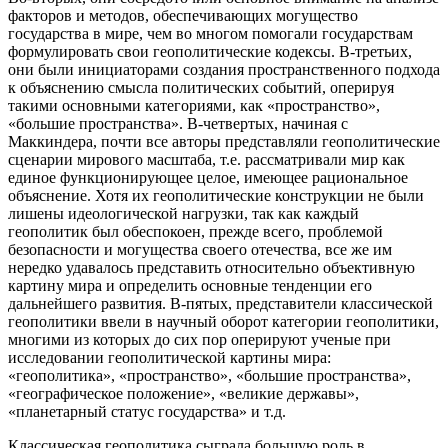
факторов и методов, обеспечивающих могущество
государства в мире, чем во многом помогали государствам
формулировать свои геополитические кодексы. В-третьих,
они были инициаторами создания пространственного подхода
к объяснению смысла политических событий, оперируя
такими основными категориями, как «пространство»,
«большие пространства». В-четвертых, начиная с
Маккиндера, почти все авторы представляли геополитические
сценарии мирового масштаба, т.е. рассматривали мир как
единое функционирующее целое, имеющее рациональное
объяснение. Хотя их геополитические конструкции не были
лишены идеологической нагрузки, так как каждый
геополитик был обеспокоен, прежде всего, проблемой
безопасности и могущества своего отечества, все же им
нередко удавалось представить относительно объективную
картину мира и определить основные тенденции его
дальнейшего развития. В-пятых, представители классической
геополитики ввели в научный оборот категории геополитики,
многими из которых до сих пор оперируют ученые при
исследовании геополитической картины мира:
«геополитика», «пространство», «большие пространства»,
«географическое положение», «великие державы»,
«планетарный статус государства» и т.д.
Классическая геополитика сыграла большую роль в