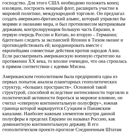
господство. Для этого США необходимо положить конец
изоляции, построить мощный флот, расширить участие в
мировой политике, международной торговле. Он предлагал
создать американо-британский альянс, который управлял бы
морями и океанами мира, и был противовесом материковым
державам, контролирующим большую часть Евразии, в
первую очередь России и Китаю, во вторую – Германии;
бдительно следить за экспансией Японии в Тихом океане и
противодействовать ей; координировать вместе с
европейцами совместные действия против народов Азии.
Если рассматривать американскую военную стратегию на
протяжении XX века, то вполне очевидно, что она строилась
в прямом соответствии с идеями Мэхэна.
Американским геополитиком была предпринята одна из
первых попыток анализа планетарных геополитических
структур, «больших пространств». Основной такой
структурой, способной вследствие интенсивности торговли и
политической активности бороться за мировое влияние, он
считал «северную континентальную полусферу», южная
граница которой маркируется Суэцким и Панамским
каналами. Наиболее важным элементом внутри данной
полусферы в пределах Евразии он называл Россию, как
доминантную континентальную державу. В его
геополитическом проекте-прогнозе Соединенным Штатам