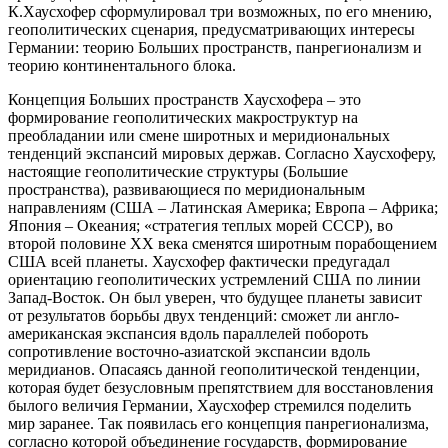
К.Хаусхофер сформулировал три возможных, по его мнению,
геополитических сценария, предусматривающих интересы
Германии: теорию Больших пространств, панрегионализм и
теорию континентального блока.
Концепция Больших пространств Хаусхофера – это
формирование геополитических макроструктур на
преобладании или смене широтных и меридиональных
тенденций экспансий мировых держав. Согласно Хаусхоферу,
настоящие геополитические структуры (Большие
пространства), развивающиеся по меридиональным
направлениям (США – Латинская Америка; Европа – Африка;
Япония – Океания; «стратегия теплых морей СССР), во
второй половине XX века сменятся широтным порабощением
США всей планеты. Хаусхофер фактически предугадал
ориентацию геополитических устремлений США по линии
Запад-Восток. Он был уверен, что будущее планеты зависит
от результатов борьбы двух тенденций: сможет ли англо-
американская экспансия вдоль параллелей побороть
сопротивление восточно-азиатской экспансии вдоль
меридианов. Опасаясь данной геополитической тенденции,
которая будет безусловным препятствием для восстановления
былого величия Германии, Хаусхофер стремился поделить
мир заранее. Так появилась его концепция панрегионализма,
согласно которой объединение государств, формирование