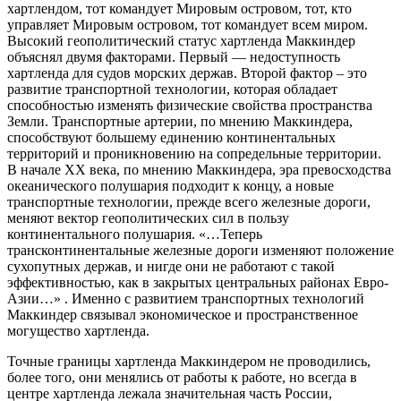
хартлендом, тот командует Мировым островом, тот, кто
управляет Мировым островом, тот командует всем миром.
Высокий геополитический статус хартленда Маккиндер
объяснял двумя факторами. Первый — недоступность
хартленда для судов морских держав. Второй фактор – это
развитие транспортной технологии, которая обладает
способностью изменять физические свойства пространства
Земли. Транспортные артерии, по мнению Маккиндера,
способствуют большему единению континентальных
территорий и проникновению на сопредельные территории.
В начале XX века, по мнению Маккиндера, эра превосходства
океанического полушария подходит к концу, а новые
транспортные технологии, прежде всего железные дороги,
меняют вектор геополитических сил в пользу
континентального полушария. «…Теперь
трансконтинентальные железные дороги изменяют положение
сухопутных держав, и нигде они не работают с такой
эффективностью, как в закрытых центральных районах Евро-
Азии…» . Именно с развитием транспортных технологий
Маккиндер связывал экономическое и пространственное
могущество хартленда.
Точные границы хартленда Маккиндером не проводились,
более того, они менялись от работы к работе, но всегда в
центре хартленда лежала значительная часть России,