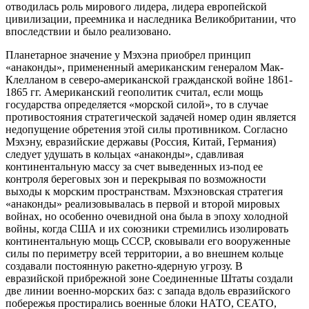
отводилась роль мирового лидера, лидера европейской
цивилизации, преемника и наследника Великобритании, что
впоследствии и было реализовано.
Планетарное значение у Мэхэна приобрел принцип
«анаконды», примененный американским генералом Мак-
Клелланом в северо-американской гражданской войне 1861-
1865 гг. Американский геополитик считал, если мощь
государства определяется «морской силой», то в случае
противостояния стратегической задачей номер один является
недопущение обретения этой силы противником. Согласно
Мэхэну, евразийские державы (Россия, Китай, Германия)
следует удушать в кольцах «анаконды», сдавливая
континентальную массу за счет выведенных из-под ее
контроля береговых зон и перекрывая по возможности
выходы к морским пространствам. Мэхэновская стратегия
«анаконды» реализовывалась в первой и второй мировых
войнах, но особенно очевидной она была в эпоху холодной
войны, когда США и их союзники стремились изолировать
континентальную мощь СССР, сковывали его вооруженные
силы по периметру всей территории, а во внешнем кольце
создавали постоянную ракетно-ядерную угрозу. В
евразийской прибрежной зоне Соединенные Штаты создали
две линии военно-морских баз: с запада вдоль евразийского
побережья простирались военные блоки НАТО, СЕАТО,