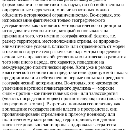
формировании геополитики как науки, но ей свойственны и
определенные недостатки, многие из которых можно
объяснить исторической ограниченностью. Во-первых, это
использование фактически только географического
детерминизма как основного методологического принципа
исследования геополитики, который основывался на
признании того, что именно географический фактор, т.е.
размер территории, местоположение страны, ее природно-
климатические условия, близость или отдаленность от морей
и океанов и другие географические параметры определяют
основные направления общественно-политического развития
того или иного народа, его характер, поведение на
международно-политической арене. Хотя уже в рамках
классической геополитики представители французской школы
предпринимали и небезуспешно первые попытки преодолеть
географический детерминизм. Во-вторых, это чрезмерное
увлечение картиной планетарного дуализма – «морские
силы» против «континентальных сил» или талассократия
(«власть посредством моря») против теллурократии («власть
посредством земли»). В-третьих, понимая геополитику как
воплощение государственной власти в пространстве, они
пропагандировали стремление к прямому военному или
политическому контролю над территориями, и в данном
контексте довольно часто пропагандировалась стратегия
«анаконды» — блокирование вражеских территорий с моря и