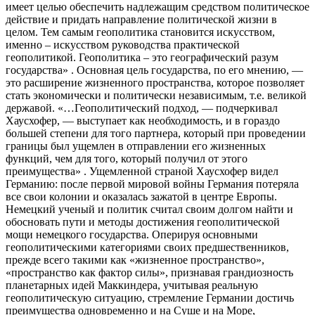
имеет целью обеспечить надлежащим средством политическое
действие и придать направление политической жизни в
целом. Тем самым геополитика становится искусством,
именно – искусством руководства практической
геополитикой. Геополитика – это географический разум
государства» . Основная цель государства, по его мнению, —
это расширение жизненного пространства, которое позволяет
стать экономически и политически независимым, т.е. великой
державой. «…Геополитический подход, — подчеркивал
Хаусхофер, — выступает как необходимость, и в гораздо
большей степени для того партнера, который при проведении
границы был ущемлен в отправлении его жизненных
функций, чем для того, который получил от этого
преимущества» . Ущемленной страной Хаусхофер видел
Германию: после первой мировой войны Германия потеряла
все свои колонии и оказалась зажатой в центре Европы.
Немецкий ученый и политик считал своим долгом найти и
обосновать пути и методы достижения геополитической
мощи немецкого государства. Оперируя основными
геополитическими категориями своих предшественников,
прежде всего такими как «жизненное пространство»,
«пространство как фактор силы», признавая грандиозность
планетарных идей Маккиндера, учитывая реальную
геополитическую ситуацию, стремление Германии достичь
преимущества одновременно и на Суше и на Море,