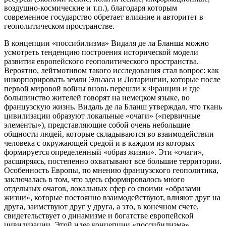
воздушно-космические и т.п.), благодаря которым
современное государство обретает влияние и авторитет в
геополитическом пространстве.
В концепции «поссибилизма» Видаля де ла Бланша можно
усмотреть тенденцию построения исторической модели
развития европейского геополитического пространства.
Вероятно, лейтмотивом такого исследования стал вопрос: как
инкорпорировать земли Эльзаса и Лотарингии, которые после
первой мировой войны вновь перешли к Франции и где
большинство жителей говорят на немецком языке, во
французскую жизнь. Видаль де ла Бланш утверждал, что ткань
цивилизации образуют локальные «очаги» («первичные
элементы»), представляющие собой очень небольшие
общности людей, которые складываются во взаимодействии
человека с окружающей средой и в каждом из которых
формируется определенный «образ жизни». Эти «очаги»,
расширяясь, постепенно охватывают все большие территории.
Особенность Европы, по мнению французского геополитика,
заключалась в том, что здесь сформировалось много
отдельных очагов, локальных сфер со своими «образами
жизни», которые постоянно взаимодействуют, влияют друг на
друга, заимствуют друг у друга, а это, в конечном счете,
свидетельствует о динамизме и богатстве европейской
цивилизации. Этой идее концепции «поссибилизма»