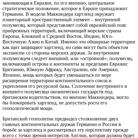
занимающая в Евразии, по его мнению, центральное
стратегическое положение, которое в Европе принадлежит
Германии. В модели Маккиндера хартленд окружает
планетарный пространственный элемент – внутренний
полумесяц, который представляет собой евразийский пояс
прибрежных территорий, включающий морские страны
Европы, Ближний и Средний Восток, Индию, Юго-
Восточную Азию и Китай. Именно эти обширные территории
как щит защищают хартленд, но сами могут быть объектом
экспансии со стороны морских держав. За внутренним
полумесяцем следует внешний, или «островной», полумесяц,
включающий острова и континенты за пределами Евразии:
Британию, Южную Африку, Австралию, обе Америки,
Японию, мощь которых будет уменьшаться по мере
расширения территории континентального союза и
укрепления его ресурсной базы. Сплочение внутреннего и
внешнего полумесяца океанических государств под
британским водительством, по мнению Маккиндера, могло
бы блокировать хартленд, не допустить роста его
геополитической мощи.
Британский геополитик предвидел столкновение двух
главных континентальных держав Германии и России в
борьбе за хартленд и рассматривал эту перспективу прежде
всего с точки зрения интересов Англии, которая должна будет