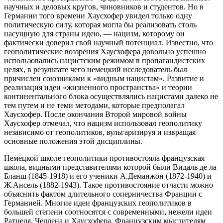
научных и деловых кругов, чиновников и студентов. Но в
Германии того времени Хаусхофер увидел только одну
политическую силу, которая могла бы реализовать столь
насущную для страны идею, — нацизм, которому он
фактически доверил свой научный потенциал. Известно, что
геополитические воззрения Хаусхофера довольно успешно
использовались нацистским режимом в пропагандистских
целях, в результате чего немецкий исследователь был
причислен союзниками к «видным нацистам». Развитие и
реализация идеи «жизненного пространства» и теории
континентального блока осуществлялись нацистами далеко не
тем путем и не теми методами, которые предполагал
Хаусхофер. После окончания Второй мировой войны
Хаусхофер отмечал, что нацизм использовал геополитику
независимо от геополитиков, вульгаризируя и извращая
основные положения этой дисциплины.
Немецкой школе геополитики противостояла французская
школа, видными представителями которой были Видаль де ла
Бланш (1845-1918) и его ученики А.Деманжон (1872-1940) и
Ж.Ансель (1882-1943). Такое противостояние отчасти можно
объяснить фактом длительного соперничества Франции с
Германией. Многие идеи французских геополитиков в
большей степени соотносятся с современными, нежели идеи
Ратцеля, Челлена и Хаусхофера. Французским мыслителям