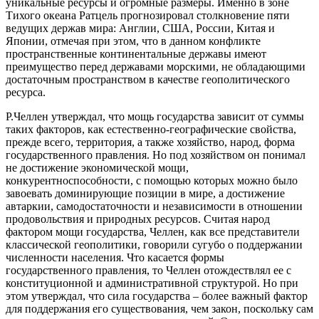
уникальные ресурсы и огромные размеры. Именно в зоне
Тихого океана Ратцель прогнозировал столкновение пяти
ведущих держав мира: Англии, США, России, Китая и
Японии, отмечая при этом, что в данном конфликте
пространственные континентальные державы имеют
преимущество перед державами морскими, не обладающими
достаточным пространством в качестве геополитического
ресурса.
Р.Челлен утверждал, что мощь государства зависит от суммы
таких факторов, как естественно-географические свойства,
прежде всего, территория, а также хозяйство, народ, форма
государственного правления. Но под хозяйством он понимал
не достижение экономической мощи,
конкурентноспособности, с помощью которых можно было
завоевать доминирующие позиции в мире, а достижение
автаркии, самодостаточности и независимости в отношении
продовольствия и природных ресурсов. Считая народ
фактором мощи государства, Челлен, как все представители
классической геополитики, говорили сугубо о поддержании
численности населения. Что касается формы
государственного правления, то Челлен отождествлял ее с
конституционной и административной структурой. Но при
этом утверждал, что сила государства – более важный фактор
для поддержания его существования, чем закон, поскольку сам