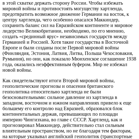
в этой схватке держать сторону России. Чтобы избежать
мировой войны и противостоять могуществу хартленда,
предотвратить возможное движение Германии на восток, к
центру хартленда, чего особенно опасался Маккиндер,
сохранить баланс сил на Евразийском континенте и мировое
лидерство Великобритании, необходимо, по его мнению,
создать «срединный ярус» независимых государств между
Германией и Россией. Хотя такие государства в Восточной
Европе и были созданы после Первой мировой войны
(Финляндия, Эстония, Латвия, Литва, Польша Чехословакия,
Румыния), но они, как показало Мюнхенское соглашение 1938
года, оказались неэффективным буфером. Мир не избежал
новой войны.
Как свидетельствуют итоги Второй мировой войны,
геополитические прогнозы и опасения британского
геополитика относительно хартленда не были
безосновательными: сильное давление из хартленда в
западном, восточном и южном направлениях привело к еще
большему его контролю над Евразией, образовался блок
континентальных держав, превышающих по площади
империю Чингизхана, во главе с СССР. Хартленд, как и
прогнозировал Маккиндер, действительно стал сильным
влиятельным пространством, но не благодаря тем факторам,
на которые указывал английский геополитик (транспортные