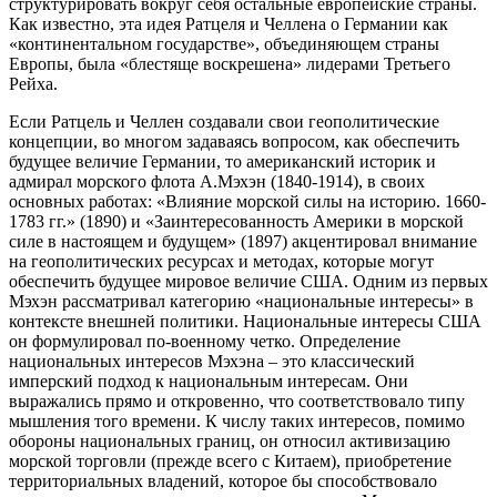
структурировать вокруг себя остальные европейские страны.
Как известно, эта идея Ратцеля и Челлена о Германии как
«континентальном государстве», объединяющем страны
Европы, была «блестяще воскрешена» лидерами Третьего
Рейха.
Если Ратцель и Челлен создавали свои геополитические
концепции, во многом задаваясь вопросом, как обеспечить
будущее величие Германии, то американский историк и
адмирал морского флота А.Мэхэн (1840-1914), в своих
основных работах: «Влияние морской силы на историю. 1660-
1783 гг.» (1890) и «Заинтересованность Америки в морской
силе в настоящем и будущем» (1897) акцентировал внимание
на геополитических ресурсах и методах, которые могут
обеспечить будущее мировое величие США. Одним из первых
Мэхэн рассматривал категорию «национальные интересы» в
контексте внешней политики. Национальные интересы США
он формулировал по-военному четко. Определение
национальных интересов Мэхэна – это классический
имперский подход к национальным интересам. Они
выражались прямо и откровенно, что соответствовало типу
мышления того времени. К числу таких интересов, помимо
обороны национальных границ, он относил активизацию
морской торговли (прежде всего с Китаем), приобретение
территориальных владений, которое бы способствовало