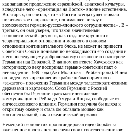
как западное продолжение евразийской, азиатской культуры,
вследствие чего «ориентация на Восток» вполне естественна.
Во-вторых, он считал, что «в России всегда существовало
политическое направление, понимавшее пользу и
возможности германо-русско-японского сотрудничества» . В –
третьих, он был уверен, что такой значительный
геополитический аргумент, как создание крупного в
территориальном отношении и мощного в силовом
отношении континентального блока, не может не привести
Советский Союз к пониманию необходимости его создания и
к его последующему добровольному соглашению о контроле
Германии над Евразией. В данном контексте Хаусхофер как
историческую веху воспринял германо-советский пакт о
ненападении 1939 года (Акт Молотова – Риббентропа). В нем
он видел путь преодоления крайне неблагоприятного
«зажатого» положения Германии между талассократическими
державами и хартлендом. Союз Германии с Россией
обеспечил бы Германии трансконтинентальные
коммуникации от Рейна до Амура и Янцзы, свободные от
англосаксонского влияния. Германия получила бы выход к
открытому океану и стала бы обладать мощью как
континентальной, так и океанической державы.
Немецкий геополитик пропагандировал идею борьбы за
«жизненное пространство» среди своих соотечественников: