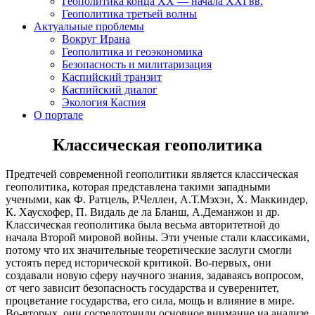
Геополитика конца XX — начала XXI вв.
Геополитика третьей волны
Актуальные проблемы
Вокруг Ирана
Геополитика и геоэкономика
Безопасность и милитаризация
Каспийский транзит
Каспийский диалог
Экология Каспия
О портале
Классическая геополитика
Предтечей современной геополитики является классическая
геополитика, которая представлена такими западными
учеными, как Ф. Ратцель, Р.Челлен, А.Т.Мэхэн, Х. Маккиндер,
К. Хаусхофер, П. Видаль де ла Бланш, А.Деманжон и др.
Классическая геополитика была весьма авторитетной до
начала Второй мировой войны. Эти ученые стали классиками,
потому что их значительные теоретические заслуги смогли
устоять перед исторической критикой. Во-первых, они
создавали новую сферу научного знания, задаваясь вопросом,
от чего зависит безопасность государства и суверенитет,
процветание государства, его сила, мощь и влияние в мире.
Во-вторых, они сосредоточили основное внимание на анализе