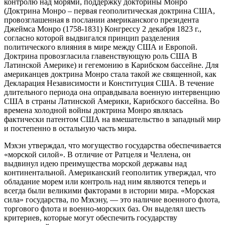
контролю над морями, поддержку докторины Монро
(Доктрина Монро – первая геополитическая доктрина США,
провозглашенная в послании американского президента
Джеймса Монро (1758-1831) Конгрессу 2 декабря 1823 г.,
согласно которой выдвигался принцип разделения
политического влияния в мире между США и Европой.
Доктрина провозгласила главенствующую роль США В
Латинской Америке) и гегемонию в Карибском бассейне. Для
американцев доктрина Монро стала такой же священной, как
Декларация Независимости и Конституция США. В течение
длительного периода она оправдывала военную интервенцию
США в страны Латинской Америки, Карибского бассейна. Во
времена холодной войны доктрина Монро являлась
фактически патентом США на вмешательство в западный мир
и постепенно в остальную часть мира.
Мэхэн утверждал, что могущество государства обеспечивается
«морской силой». В отличие от Ратцеля и Челлена, он
выдвинул идею преимущества морской державы над
континентальной. Американский геополитик утверждал, что
обладание морем или контроль над ним являются теперь и
всегда были великими факторами в истории мира. «Морская
сила» государства, по Мэхэну, — это наличие военного флота,
торгового флота и военно-морских баз. Он выделял шесть
критериев, которые могут обеспечить государству