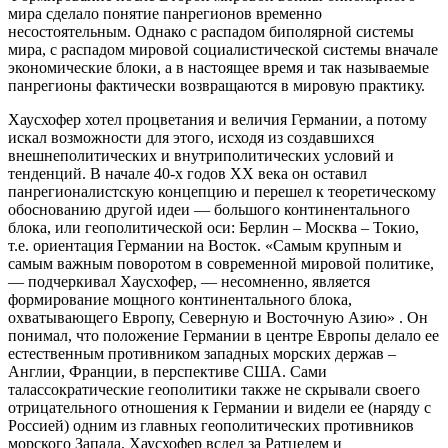
мира сделало понятие панрегионов временно
несостоятельным. Однако с распадом биполярной системы
мира, с распадом мировой социалистической системы вначале
экономические блоки, а в настоящее время и так называемые
панрегионы фактически возвращаются в мировую практику.
Хаусхофер хотел процветания и величия Германии, а потому
искал возможности для этого, исходя из создавшихся
внешнеполитических и внутриполитических условий и
тенденций. В начале 40-х годов XX века он оставил
панрегионалистскую концепцию и перешел к теоретическому
обоснованию другой идеи — большого континентального
блока, или геополитической оси: Берлин – Москва – Токио,
т.е. ориентация Германии на Восток. «Самым крупным и
самым важным поворотом в современной мировой политике,
— подчеркивал Хаусхофер, — несомненно, является
формирование мощного континентального блока,
охватывающего Европу, Северную и Восточную Азию» . Он
понимал, что положение Германии в центре Европы делало ее
естественным противником западных морских держав –
Англии, Франции, в перспективе США. Сами
талассократические геополитики также не скрывали своего
отрицательного отношения к Германии и видели ее (наряду с
Россией) одним из главных геополитических противников
морского Запада. Хаусхофер вслед за Ратцелем и