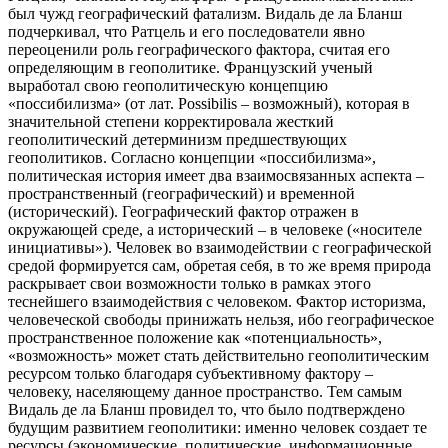
был чужд географический фатализм. Видаль де ла Бланш
подчеркивал, что Ратцель и его последователи явно
переоценили роль географического фактора, считая его
определяющим в геополитике. Французский ученый
выработал свою геополитическую концепцию
«поссибилизма» (от лат. Рossibilis – возможный), которая в
значительной степени корректировала жесткий
геополитический детерминизм предшествующих
геополитиков. Согласно концепции «поссибилизма»,
политическая история имеет два взаимосвязанных аспекта –
пространственный (географический) и временной
(исторический). Географический фактор отражен в
окружающей среде, а исторический – в человеке («носителе
инициативы»). Человек во взаимодействии с географической
средой формируется сам, обретая себя, в то же время природа
раскрывает свои возможности только в рамках этого
теснейшего взаимодействия с человеком. Фактор историзма,
человеческой свободы принижать нельзя, ибо географическое
пространственное положение как «потенциальность»,
«возможность» может стать действительно геополитическим
ресурсом только благодаря субъективному фактору –
человеку, населяющему данное пространство. Тем самым
Видаль де ла Бланш провидел то, что было подтверждено
будущим развитием геополитики: именно человек создает те
ресурсы (экономические, политические, информационные,