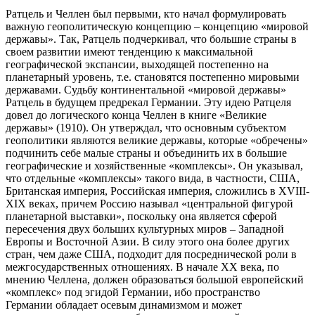
Ратцель и Челлен был первыми, кто начал формулировать
важную геополитическую концепцию – концепцию «мировой
державы». Так, Ратцель подчеркивал, что большие страны в
своем развитии имеют тенденцию к максимальной
географической экспансии, выходящей постепенно на
планетарный уровень, т.е. становятся постепенно мировыми
державами. Судьбу континентальной «мировой державы»
Ратцель в будущем предрекал Германии. Эту идею Ратцеля
довел до логического конца Челлен в книге «Великие
державы» (1910). Он утверждал, что основным субъектом
геополитики являются великие державы, которые «обречены»
подчинить себе малые страны и объединить их в большие
географические и хозяйственные «комплексы». Он указывал,
что отдельные «комплексы» такого вида, в частности, США,
Британская империя, Российская империя, сложились в XVIII-
XIX веках, причем Россию называл «центральной фигурой
планетарной выставки», поскольку она является сферой
пересечения двух больших культурных миров – Западной
Европы и Восточной Азии. В силу этого она более других
стран, чем даже США, подходит для посреднической роли в
межгосударственных отношениях. В начале XX века, по
мнению Челлена, должен образоваться большой европейский
«комплекс» под эгидой Германии, ибо пространство
Германии обладает осевым динамизмом и может