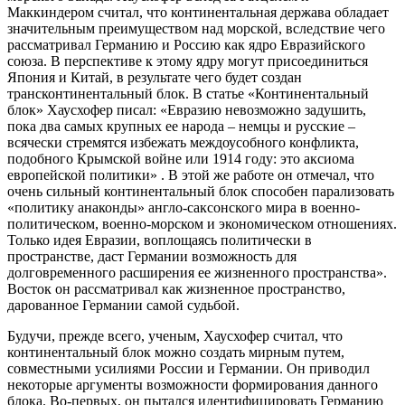
Маккиндером считал, что континентальная держава обладает
значительным преимуществом над морской, вследствие чего
рассматривал Германию и Россию как ядро Евразийского
союза. В перспективе к этому ядру могут присоединиться
Япония и Китай, в результате чего будет создан
трансконтинентальный блок. В статье «Континентальный
блок» Хаусхофер писал: «Евразию невозможно задушить,
пока два самых крупных ее народа – немцы и русские –
всячески стремятся избежать междоусобного конфликта,
подобного Крымской войне или 1914 году: это аксиома
европейской политики» . В этой же работе он отмечал, что
очень сильный континентальный блок способен парализовать
«политику анаконды» англо-саксонского мира в военно-
политическом, военно-морском и экономическом отношениях.
Только идея Евразии, воплощаясь политически в
пространстве, даст Германии возможность для
долговременного расширения ее жизненного пространства».
Восток он рассматривал как жизненное пространство,
дарованное Германии самой судьбой.
Будучи, прежде всего, ученым, Хаусхофер считал, что
континентальный блок можно создать мирным путем,
совместными усилиями России и Германии. Он приводил
некоторые аргументы возможности формирования данного
блока. Во-первых, он пытался идентифицировать Германию