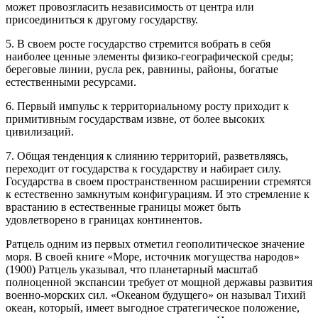
может провозгласить независимость от центра или
присоединиться к другому государству.
5. В своем росте государство стремится вобрать в себя
наиболее ценные элементы физико-географической среды;
береговые линии, русла рек, равнины, районы, богатые
естественными ресурсами.
6. Первый импульс к территориальному росту приходит к
примитивным государствам извне, от более высоких
цивилизаций.
7. Общая тенденция к слиянию территорий, разветвляясь,
переходит от государства к государству и набирает силу.
Государства в своем пространственном расширении стремятся
к естественно замкнутым конфигурациям. И это стремление к
врастанию в естественные границы может быть
удовлетворено в границах континентов.
Ратцель одним из первых отметил геополитическое значение
моря. В своей книге «Море, источник могущества народов»
(1900) Ратцель указывал, что планетарный масштаб
полноценной экспансии требует от мощной державы развития
военно-морских сил. «Океаном будущего» он называл Тихий
океан, который, имеет выгодное стратегическое положение,