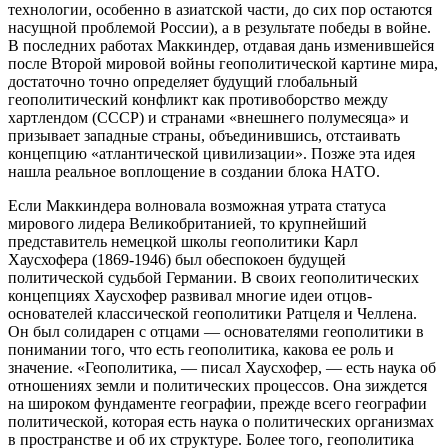
технологии, особенно в азиатской части, до сих пор остаются
насущной проблемой России), а в результате победы в войне.
В последних работах Маккиндер, отдавая дань изменившейся
после Второй мировой войны геополитической картине мира,
достаточно точно определяет будущий глобальный
геополитический конфликт как противоборство между
хартлендом (СССР) и странами «внешнего полумесяца» и
призывает западные страны, объединившись, отстаивать
концепцию «атлантической цивилизации». Позже эта идея
нашла реальное воплощение в создании блока НАТО.
Если Маккиндера волновала возможная утрата статуса
мирового лидера Великобританией, то крупнейший
представитель немецкой школы геополитики Карл
Хаусхофера (1869-1946) был обеспокоен будущей
политической судьбой Германии. В своих геополитических
концепциях Хаусхофер развивал многие идеи отцов-
основателей классической геополитики Ратцеля и Челлена.
Он был солидарен с отцами — основателями геополитики в
понимании того, что есть геополитика, какова ее роль и
значение. «Геополитика, — писал Хаусхофер, — есть наука об
отношениях земли и политических процессов. Она зиждется
на широком фундаменте географии, прежде всего географии
политической, которая есть наука о политических организмах
в пространстве и об их структуре. Более того, геополитика