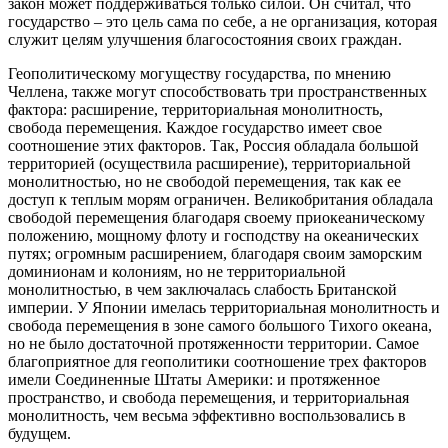
закон может поддерживаться только силой. Он считал, что
государство – это цель сама по себе, а не организация, которая
служит целям улучшения благосостояния своих граждан.
Геополитическому могуществу государства, по мнению
Челлена, также могут способствовать три пространственных
фактора: расширение, территориальная монолитность,
свобода перемещения. Каждое государство имеет свое
соотношение этих факторов. Так, Россия обладала большой
территорией (осуществила расширение), территориальной
монолитностью, но не свободой перемещения, так как ее
доступ к теплым морям ограничен. Великобритания обладала
свободой перемещения благодаря своему приокеаническому
положению, мощному флоту и господству на океанических
путях; огромным расширением, благодаря своим заморским
доминионам и колониям, но не территориальной
монолитностью, в чем заключалась слабость Британской
империи. У Японии имелась территориальная монолитность и
свобода перемещения в зоне самого большого Тихого океана,
но не было достаточной протяженности территории. Самое
благоприятное для геополитики соотношение трех факторов
имели Соединенные Штаты Америки: и протяженное
пространство, и свобода перемещения, и территориальная
монолитность, чем весьма эффективно воспользовались в
будущем.