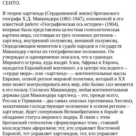
СЕНТО.
В теории хартленда (Сердцевинной земли) британского
географа Х.Д. Маккиндера (1861-1947), изложенной в его
известной работе «Географическая ось истории» (1904),
впервые была представлена целостная геополитическая
картина мира, состоящая из трех основных регионов –
хартленд, внутренний полумесяц, внешний полумесяц.
Определяющим моментом в судьбе народов и государств
Маккиндер считал их географическое положение. Он
утверждал и одновременно опасался, что в границах
Мирового острова, куда входят Азия, Африка и Европа,
находится Евразийский континент, а в центре последнего –
«сердце мира», или «хартленд» — континентальные массы
Евразии, осевой регион мировой политики, который в XX
веке может контролировать весь мир, ибо баланс сил меняется
в его пользу. Согласно Маккиндеру, любая континентальная
держава (для Маккиндера хартленд – это, прежде всего,
Россия и Германия – два самых опасных противника Англии),
захватившая господствующее положение в осевом регионе –
хартленде, будет соперником Великобритании в борьбе за
обладание статуса мирового лидера. В связи с этим
британский геополитик сформулировал тезис, ставший
впоследствии афоризмом: тот, кто управляет Восточной
Европой, тот управляет хартлендом, тот, кто управляет