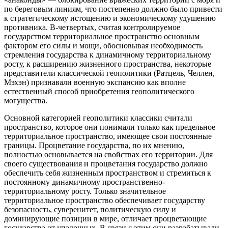
по береговым линиям, что постепенно должно было привести
к стратегическому истощению и экономическому удушению
противника. В-четвертых, считая контролируемое
государством территориальное пространство основным
фактором его силы и мощи, обосновывая необходимость
стремления государства к динамичному территориальному
росту, к расширению жизненного пространства, некоторые
представители классической геополитики (Ратцель, Челлен,
Мэхэн) признавали военную экспансию как вполне
естественный способ приобретения геополитического
могущества.
Основной категорией геополитики классики считали
пространство, которое они понимали только как предельное
территориальное пространство, имеющее свои постоянные
границы. Процветание государства, по их мнению,
полностью основывается на свойствах его территории. Для
своего существования и процветания государство должно
обеспечить себя жизненным пространством и стремиться к
постоянному динамичному пространственно-
территориальному росту. Только значительное
территориальное пространство обеспечивает государству
безопасность, суверенитет, политическую силу и
доминирующие позиции в мире, отличает процветающие
государства от упадочных. В связи с этим они разрабатывали