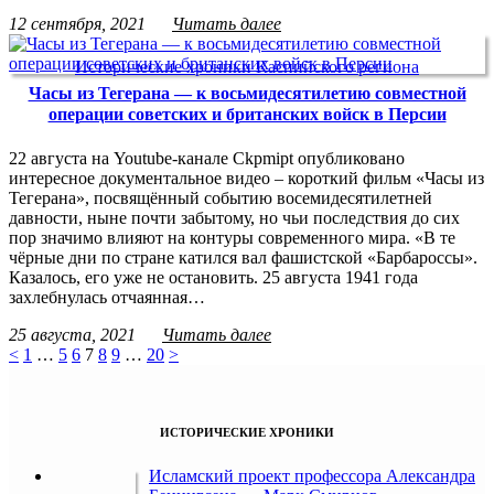
12 сентября, 2021
Читать далее
Исторические хроники Каспийского региона
Часы из Тегерана — к восьмидесятилетию совместной
операции советских и британских войск в Персии
22 августа на Youtube-канале Ckpmipt опубликовано
интересное документальное видео – короткий фильм «Часы из
Тегерана», посвящённый событию восемидесятилетней
давности, ныне почти забытому, но чьи последствия до сих
пор значимо влияют на контуры современного мира. «В те
чёрные дни по стране катился вал фашистской «Барбароссы».
Казалось, его уже не остановить. 25 августа 1941 года
захлебнулась отчаянная…
25 августа, 2021
Читать далее
<
1
…
5
6
7
8
9
…
20
>
ИСТОРИЧЕСКИЕ ХРОНИКИ
Исламский проект профессора Александра