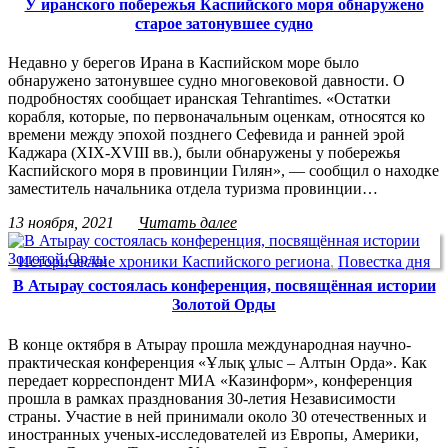
У иранского побережья Каспийского моря обнаружено
старое затонувшее судно
Недавно у берегов Ирана в Каспийском море было
обнаружено затонувшее судно многовековой давности. О
подробностях сообщает иранская Tehrantimes. «Остатки
корабля, которые, по первоначальным оценкам, относятся ко
времени между эпохой позднего Сефевида и ранней эрой
Каджара (XIX-XVIII вв.), были обнаружены у побережья
Каспийского моря в провинции Гилян», — сообщил о находке
заместитель начальника отдела туризма провинции…
13 ноября, 2021
Читать далее
Исторические хроники Каспийского региона
,
Повестка дня
В Атырау состоялась конференция, посвящённая истории
Золотой Орды
В конце октября в Атырау прошла международная научно-
практическая конференция «Ұлық ұлыс – Алтын Орда». Как
передает корреспондент МИА «Казинформ», конференция
прошла в рамках празднования 30-летия Независимости
страны. Участие в ней принимали около 30 отечественных и
иностранных ученых-исследователей из Европы, Америки,