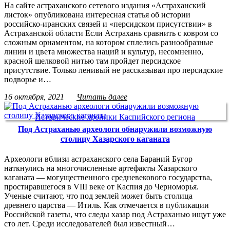
На сайте астраханского сетевого издания «Астраханский
листок» опубликована интересная статья об истории
российско-иранских связей и «персидском присутствии» в
Астраханской области Если Астрахань сравнить с ковром со
сложным орнаментом, на котором сплелись разнообразные
линии и цвета множества наций и культур, несомненно,
красной шелковой нитью там пройдет персидское
присутствие. Только ленивый не рассказывал про персидские
подворье и…
16 октября, 2021
Читать далее
Исторические хроники Каспийского региона
Под Астраханью археологи обнаружили возможную
столицу Хазарского каганата
Археологи вблизи астраханского села Бараний Бугор
наткнулись на многочисленные артефакты Хазарского
каганата — могущественного средневекового государства,
простиравшегося в VIII веке от Каспия до Черноморья.
Ученые считают, что под землей может быть столица
древнего царства — Итиль. Как отмечается в публикации
Российской газеты, что следы хазар под Астраханью ищут уже
сто лет. Среди исследователей был известный…