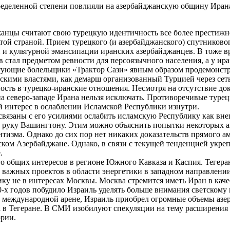
еделенной степени повлияли на азербайджанскую общину Ирана
жанцы считают свою турецкую идентичность все более престижно
ой страной. Прием турецкого (и азербайджанского) спутниковог
и культурной эмансипации иранских азербайджанцев. В тоже вр
в стал предметом ревности для персоязычного населения, а у ир
естующие болельщики «Трактор Сази» явным образом продемонст
скими властями, как демарш организованный Турцией через сеть
ть в турецко-иранские отношения. Несмотря на отсутствие док
на северо-западе Ирана нельзя исключать. Противоречивые туре
 интерес в ослаблении Исламской Республики изнутри.
язаны с его усилиями ослабить исламскую Республику как внеш
 руку Вашингтону. Этим можно объяснить попытки некоторых ам
нтизма. Однако до сих пор нет никаких доказательств прямого 
ском Азербайджане. Однако, в связи с текущей тенденцией укре
.
ого общих интересов в регионе Южного Кавказа и Каспия. Тегер
 важных проектов в области энергетики в западном направлени
 не в интересах Москвы. Москва стремится иметь Иран в качес
-х годов побудило Израиль уделять больше внимания светскому
 международной арене, Израиль приобрел огромные объемы азер
а в Тегеране. В СМИ изобилуют спекуляции на тему расширения
ории.