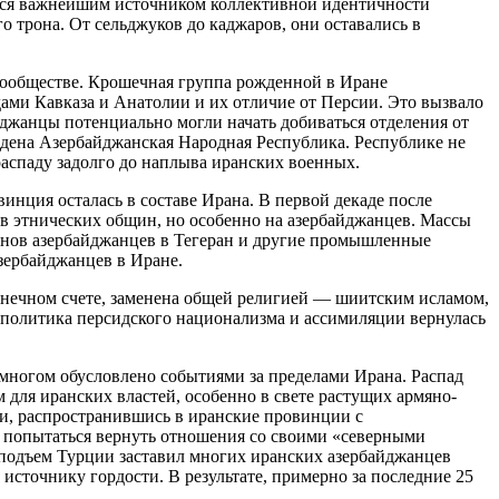
лся важнейшим источником коллективной идентичности
 трона. От сельджуков до каджаров, они оставались в
 сообществе. Крошечная группа рожденной в Иране
дами Кавказа и Анатолии и их отличие от Персии. Это вызвало
йджанцы потенциально могли начать добиваться отделения от
ждена Азербайджанская Народная Республика. Республике не
распаду задолго до наплыва иранских военных.
инция осталась в составе Ирана. В первой декаде после
в этнических общин, но особенно на азербайджанцев. Массы
онов азербайджанцев в Тегеран и другие промышленные
зербайджанцев в Иране.
конечном счете, заменена общей религией — шиитским исламом,
и политика персидского национализма и ассимиляции вернулась
о многом обусловлено событиями за пределами Ирана. Распад
для иранских властей, особенно в свете растущих армяно-
и, распространившись в иранские провинции с
 попытаться вернуть отношения со своими «северными
подъем Турции заставил многих иранских азербайджанцев
источнику гордости. В результате, примерно за последние 25