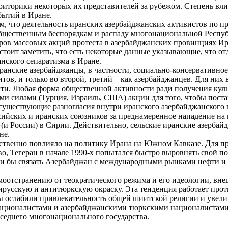
риторики некоторых их представителей за рубежом. Степень вл
обытий в Иране.
м, что деятельность иранских азербайджанских активистов по п
бщественным беспорядкам и распаду многонациональной Республ
ов массовых акций протеста в азербайджанских провинциях Ира
стоит заметить, что есть некоторые данные указывающие, что о
нского сепаратизма в Иране.
иранские азербайджанцы, в частности, социально-консервативное
ов, и только во второй, третий – как азербайджанцев. Для них
ти. Любая форма общественной активности ради получения куль
и силами (Турция, Израиль, США) акции для того, чтобы поста
уществующие разногласия внутри иранского азербайджанского н
ссийских и иранских союзников за преднамеренное нападение на
и России) в Сирии. Действительно, сельские иранские азербай
не.
ественно повлияло на политику Ирана на Южном Кавказе. Для 
, Тегеран в начале 1990-х попытался быстро выровнять свой п
ли бы связать Азербайджан с международными рынками нефти и 
моотстранению от теократического режима и его идеологии, вн
тирусскую и антитюркскую окраску. Эта тенденция работает про
ы ослабили привлекательность общей шиитской религии и увели
ационалистами и азербайджанскими тюркскими националистами.
соседнего многонационального государства.