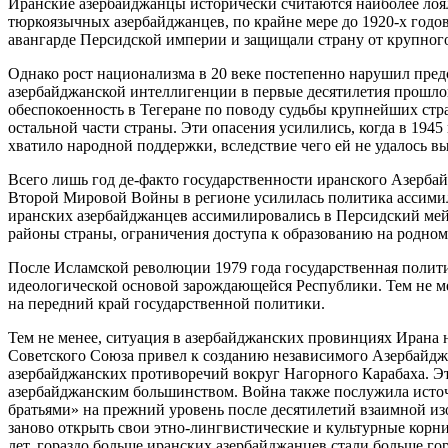
Иранские азербайджанцы исторически считаются наиболее ло
тюркоязычных азербайджанцев, по крайне мере до 1920-х годо
авангарде Персидской империи и защищали страну от крупног
Однако рост национализма в 20 веке постепенно нарушил пред
азербайджанской интеллигенции в первые десятилетия прошлог
обеспокоенность в Тегеране по поводу судьбы крупнейших стр
остальной части страны. Эти опасения усилились, когда в 19
хватило народной поддержки, вследствие чего ей не удалось в
Всего лишь год де-факто государственности иранского Азербай
Второй Мировой Войны в регионе усилилась политика ассимил
иранских азербайджанцев ассимилировались в Персидский ме
районы страны, ограничения доступа к образованию на родном
После Исламской революции 1979 года государственная полити
идеологической основой зарождающейся Республики. Тем не ме
на передний край государственной политики.
Тем не менее, ситуация в азербайджанских провинциях Ирана н
Советского Союза привел к созданию независимого Азербайджа
азербайджанских противоречий вокруг Нагорного Карабаха. Э
азербайджанским большинством. Война также послужила источ
братьями» на прежний уровень после десятилетий взаимной и
заново открыть свои этно-лингвистические и культурные корни
лет, гораздо больше иранских азербайджанцев стали больше г