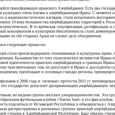
йся трансформации иранского Азербайджана. Есть два государ
 и культурно очень близки к азербайджанцам Ирана. С момента с
х и националистических взглядов, стали испытывать восторжен
ловине 19 века большинства азербайджанских территорий к Рос
агонистических. В то время как секуляризация, русификация, 
ный консерватизм и культурная обособленность стали доминир
ами по обе стороны Араза не служат делу объединения.
лись следующие процессы:
цев стала пропагандировать этноязыковые и культурные права, 
щенным. Большинство из этих политических активистов Ирана 
ковой идентичности иранских азербайджанцев в границах Ирана
ки чувствительных тем, не допускают в Иране и диссиденты с
 видимому, преобладает в основных городах региона, преимущес
тфильмов в 2006 году и «зеленые» протесты 2011 гг. мотивиро
 что государство допускает дискриминацию азербайджанцев, не
нькая, но видная группа светских ультранационалистов. Эта гр
ебризским футбольным клубом «Tractor Sazi» и его фан-клубом. 
ть отделиться от Исламской Республики и объединиться с Азе
ыли распространены в различных группах иранской азербайджан
ьшей степени в Азербайджанской Республике. Баку обычно стре