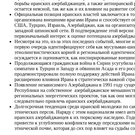
борьбы иранских азербайджанцев, а также антииранской 
остается неясной, так же как и их влияние на развитие с
Официальная позиция иранских властей заключается в то
организована внешними врагами Ирана и способствует о
США, Турцию, Израиль, Азербайджан, как на организатор
западной шпионской сети. В подтверждение этой версии 
первоначальный интерес к оценке потенциала азербайджа
Несмотря на это, из-за этих последних событий, многие 
первую очередь идентифицируют себя как мусульман-шиит
этнолингвистических корней и региональной идентичнос
осуждается и оценивается, как инспирированные внешним
Продолжающаяся гражданская война в Сирии усугубила с
симпатии к Турции и Западу и обвинили Асада и его ро
продемонстрировали полную поддержку действий Ирана (
расширению влияния Ирана в стратегически важной стра
Появление независимого Азербайджана в 1991 году сущ
Республики на собственное азербайджанское меньшинство
региональных энергетических проектов, так как они мог
следовательно привлечь иранских азербайджанцев.
Долгосрочная тенденция среди иранской молодежи по са
этнических персов. Наряду с этим национализм имел ан
иранских азербайджанцев к их тюркскому наследию. Год
привести к углублению конфликта между персидскими н
этнической почве, которая до сих пор влияет на судьбы 