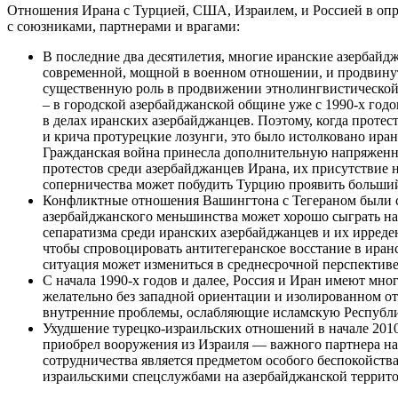
Отношения Ирана с Турцией, США, Израилем, и Россией в опр
с союзниками, партнерами и врагами:
В последние два десятилетия, многие иранские азербайд
современной, мощной в военном отношении, и продвинут
существенную роль в продвижении этнолингвистической 
– в городской азербайджанской общине уже с 1990-х годо
в делах иранских азербайджанцев. Поэтому, когда прот
и крича протурецкие лозунги, это было истолковано иран
Гражданская война принесла дополнительную напряженнос
протестов среди азербайджанцев Ирана, их присутствие 
соперничества может побудить Турцию проявить больший
Конфликтные отношения Вашингтона с Тегераном были св
азербайджанского меньшинства может хорошо сыграть на
сепаратизма среди иранских азербайджанцев и их ирреде
чтобы спровоцировать антитегеранское восстание в иран
ситуация может измениться в среднесрочной перспективе
С начала 1990-х годов и далее, Россия и Иран имеют мн
желательно без западной ориентации и изолированном от
внутренние проблемы, ослабляющие исламскую Республику
Ухудшение турецко-израильских отношений в начале 2010
приобрел вооружения из Израиля — важного партнера на
сотрудничества является предметом особого беспокойств
израильскими спецслужбами на азербайджанской террит