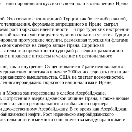
 – или породили дискуссию о своей роли в отношениях Ирана
й. Это связано с коннотацией Турции как более либеральной,
о телевидения, формально запрещенного в Иране, сыграл
емя рост тюркской идентичности – и про-турецких настроений
анской власти культивируется чувство скрытого участия Турции
рировали протурецкие лозунги, размахивая турецкими флагами
 своих агентов на северо-западе Ирана. Сирийская
азательств о причастности турецкой разведки к разжиганию
цкие и иранские интересы и усиление их регионального
не, так и внутренне. Существование в Иране недовольного
ериканских политиков в начале 2000-х исследовать потенциал
американского вмешательства. США не хватает возможностей,
пления азербайджано-тюркского национализма в Иране,
ан и Москва заинтересованы в слабом Азербайджане,
и. Потрясения в азербайджанской общине Ирана, а также любые
тве сильного регионального и глобального партнера.
 и дружественному Азербайджану. В то время как Азербайджан
байджанской нефти. Рост израильско-азербайджанского
 деятельности и взаимного соперничества между иранскими и