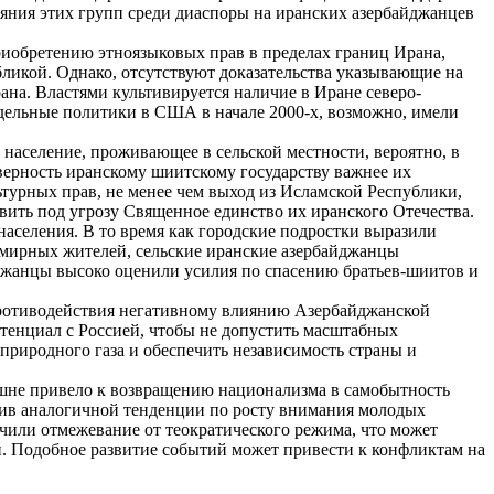
ияния этих групп среди диаспоры на иранских азербайджанцев
риобретению этноязыковых прав в пределах границ Ирана,
икой. Однако, отсутствуют доказательства указывающие на
на. Властями культивируется наличие в Иране северо-
тдельные политики в США в начале 2000-х, возможно, имели
 население, проживающее в сельской местности, вероятно, в
 верность иранскому шиитскому государству важнее их
турных прав, не менее чем выход из Исламской Республики,
вить под угрозу Священное единство их иранского Отечества.
аселения. В то время как городские подростки выразили
 мирных жителей, сельские иранские азербайджанцы
джанцы высоко оценили усилия по спасению братьев-шиитов и
противодействия негативному влиянию Азербайджанской
отенциал с Россией, чтобы не допустить масштабных
природного газа и обеспечить независимость страны и
ешне привело к возвращению национализма в самобытность
тив аналогичной тенденции по росту внимания молодых
чили отмежевание от теократического режима, что может
 Подобное развитие событий может привести к конфликтам на