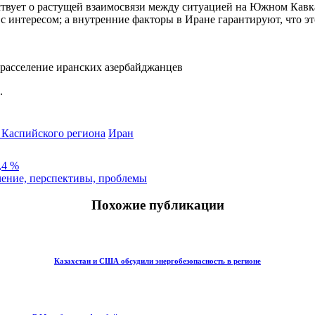
ствует о растущей взаимосвязи между ситуацией на Южном Кавка
 с интересом; а внутренние факторы в Иране гарантируют, что эт
расселение иранских азербайджанцев
.
 Каспийского региона
Иран
,4 %
чение, перспективы, проблемы
Похожие публикации
Казахстан и США обсудили энергобезопасность в регионе