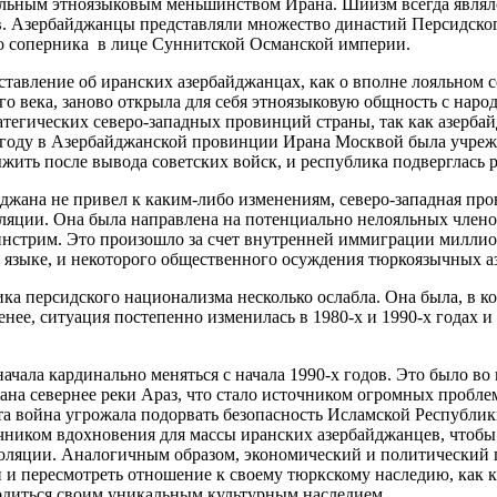
яльным этноязыковым меньшинством Ирана. Шиизм всегда явля
в. Азербайджанцы представляли множество династий Персидского
о соперника в лице Суннитской Османской империи.
ставление об иранских азербайджанцах, как о вполне лояльном
о века, заново открыла для себя этноязыковую общность с наро
атегических северо-западных провинций страны, так как азерба
45 году в Азербайджанской провинции Ирана Москвой была учре
ыжить после вывода советских войск, и республика подверглась 
джана не привел к каким-либо изменениям, северо-западная пров
яции. Она была направлена на потенциально нелояльных члено
йнстрим. Это произошло за счет внутренней иммиграции милли
 языке, и некоторого общественного осуждения тюркоязычных а
ка персидского национализма несколько ослабла. Она была, в 
нее, ситуация постепенно изменилась в 1980-х и 1990-х годах 
ачала кардинально меняться с начала 1990-х годов. Это было в
на севернее реки Араз, что стало источником огромных проблем 
та война угрожала подорвать безопасность Исламской Республик
ником вдохновения для массы иранских азербайджанцев, чтобы
золяции. Аналогичным образом, экономический и политический 
 и пересмотреть отношение к своему тюркскому наследию, как к 
ордиться своим уникальным культурным наследием.