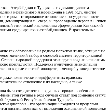
ства – Азербайджан и Турция – с их доминирующим
оздания независимого Азербайджана в 1991 году, многие
ное и романтизированное отношение к государственности
сии, доминирующей с Севера, и преобладание персов в Южной
и сильный этнический национализм сформировали Кавказский
ующими среди иранских азербайджанцев. Выразительные
такие как образование на родном тюркском языке, официально
имеют маленький выбор в сложной системе территориальной
. Степень народной поддержки этих групп вряд ли исчислимы.
урово преследуются. Поддержка культурной эмансипации
твенно в среде светской молодежи, имеющей университетское
вали даже политически индифферентных иранских
уважительное отношение к их наследию, а также
уппа была сосредоточена в крупных городах, особенно в
Члены этой группы в ряде случаев ставят под сомнение статус
рбайджанской Республикой и/или Турцией.
ской диаспоры. Эти организации находятся за пределами
мится дистанцироваться от выражения официальной поддержки