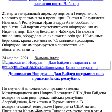
развитию порта Чабахар
21 марта генеральный директор портов и Генерального
морского департамента в провинции Систан и Белуджистан
Исламской Республики Иран Бехруз Агаи сообщил о
прибытии 2-й партии стратегического оборудования из
Индии в порт Шахид Бехешти в Чабахаре. По словам
чиновника, оборудование включает в себя два 100-тонных
береговых крана стоимостью 7,5 миллиона долларов.
Оборудование импортируется в соответствии с
обязательствами…
24 марта, 2021
Читать далее
Геополитика и геоэкономика
,
Колонка редактора
Дипломатия Новруза — Джо Байден поздравил глав
прикаспийских республик
По случаю Национального праздника весны —
Международного дня Новруз Президент США Джо Байдена
поздравил глав ряда прикаспийских республик –
Азербайджана, Казахстана и Туркменистана. В
поздравительной телеграмме Президента США на имя
Президента Касым-Жомарта Токаева отмечено, что в этом