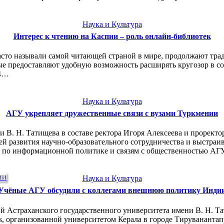
Наука и Культура
Интерес к чтению на Каспии – роль онлайн-библиотек
сто называли самой читающей страной в мире, продолжают трад
рые предоставляют удобную возможность расширять кругозор в 
24…
Наука и Культура
АГУ укрепляет дружественные связи с вузами Туркмении
и В. Н. Татищева в составе ректора Игоря Алексеева и прорект
й развития научно-образовательного сотрудничества и выстраи
 по информационной политике и связям с общественностью АГ
Наука и Культура
Учёные АГУ обсудили с коллегами внешнюю политику Инди
й Астраханского государственного университета имени В. Н. Т
nges, организованной университетом Керала в городе Тируванант