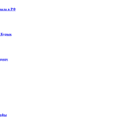
нала в РФ
у Курык
идору
рофы