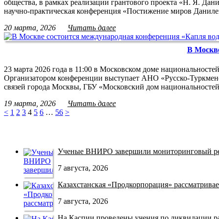
общества, в рамках реализации грантового проекта «Н. Я. Дан
научно-практическая конференция «Постижение миров Данил
20 марта, 2026
Читать далее
В Москве
23 марта 2026 года в 11:00 в Московском доме национальност
Организатором конференции выступает АНО «Русско-Туркмен
связей города Москвы, ГБУ «Московский дом национальносте
19 марта, 2026
Читать далее
<
1
2
3
4
5
6
…
56
>
Ученые ВНИРО завершили мониторинговый рей
7 августа, 2026
Казахстанская «Продкорпорация» рассматривает
7 августа, 2026
На Каспии проведены учения по ликвидации раз