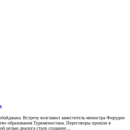
я
рбайджана. Встречу возглавил заместитель министра Фирудин
тво образования Туркменистана. Переговоры прошли в
ной целью диалога стало создание…