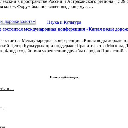
илевский в пространстве России и Астраханского региона», с 29
евского». Форум был посвящён выдающемуся…
Наука и Культура
 состоится международная конференция «Капля воды дорож
ей состоится Международная конференция «Капля воды дороже з
ский Центр Культуры» при поддержке Правительства Москвы, 
й», Фонда содействия укреплению дружбы народов Прикаспийск
Новые публикации
с в ...
 ...
л...