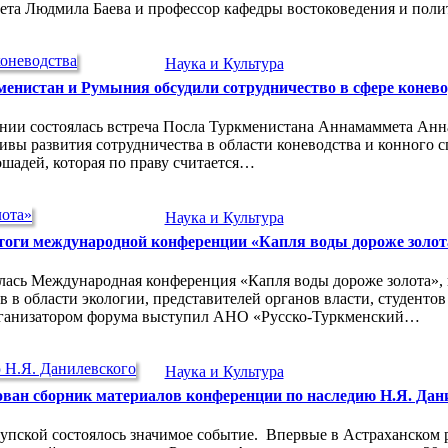
ьтета Людмила Баева и профессор кафедры востоковедения и пол
Наука и Культура
енистан и Румыния обсудили сотрудничество в сфере конево
мынии состоялась встреча Посла Туркменистана Аннамаммета Ан
вы развития сотрудничества в области коневодства и конного 
ошадей, которая по праву считается…
Наука и Культура
тоги международной конференции «Капля воды дороже золот
оялась Международная конференция «Капля воды дороже золота»
 в области экологии, представителей органов власти, студенто
Организатором форума выступил АНО «Русско-Туркменский…
Наука и Культура
ван сборник материалов конференции по наследию Н.Я. Дан
упской состоялось значимое событие. Впервые в Астраханском 