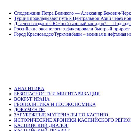
Сподвижник Петра Великого — Александр Бекович-Черк
Турция прокладывает путь к Центральной Азии через но
Для чего создается Южный газовый коридор? — Подводя 
Российские океанологи зафиксировали быстрый прирост
Город Красноводск/Туркменбаши – военная и нефтяная и
АНАЛИТИКА
БЕЗОПАСНОСТЬ И МИЛИТАРИЗАЦИЯ
ВОКРУГ ИРАНА
ГЕОПОЛИТИКА И ГЕОЭКОНОМИКА
ДОКУМЕНТЫ
ЗАРУБЕЖНЫЕ МАТЕРИАЛЫ ПО КАСПИЮ
ИСТОРИЧЕСКИЕ ХРОНИКИ КАСПИЙСКОГО РЕГИ
КАСПИЙСКИЙ ДИАЛОГ
КАСПИЙСКИЙ ТРАНЗИТ