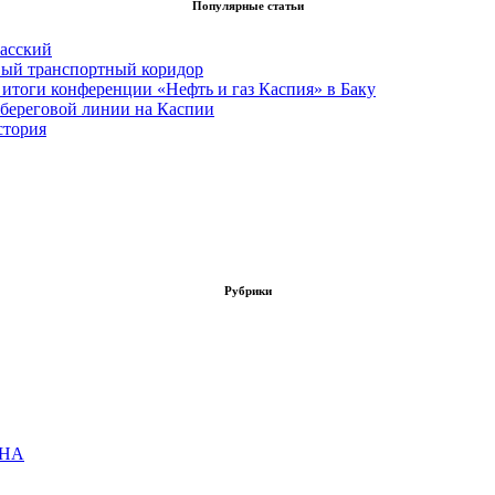
Популярные статьи
асский
вый транспортный коридор
итоги конференции «Нефть и газ Каспия» в Баку
 береговой линии на Каспии
стория
Рубрики
ОНА