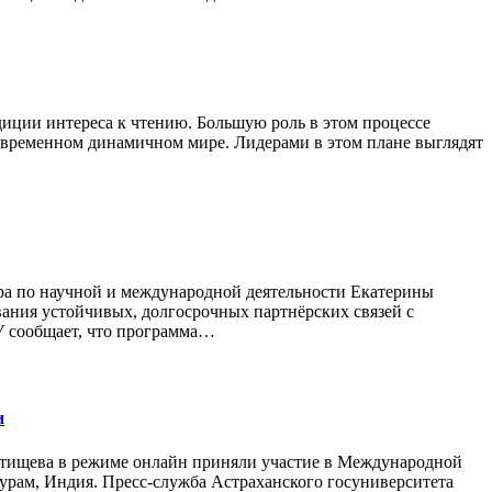
иции интереса к чтению. Большую роль в этом процессе
современном динамичном мире. Лидерами в этом плане выглядят
ора по научной и международной деятельности Екатерины
вания устойчивых, долгосрочных партнёрских связей с
У сообщает, что программа…
и
атищева в режиме онлайн приняли участие в Международной
апурам, Индия. Пресс-служба Астраханского госуниверситета