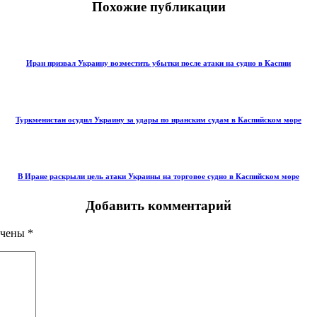
Похожие публикации
Иран призвал Украину возместить убытки после атаки на судно в Каспии
Туркменистан осудил Украину за удары по иранским судам в Каспийском море
В Иране раскрыли цель атаки Украины на торговое судно в Каспийском море
Добавить комментарий
ечены
*