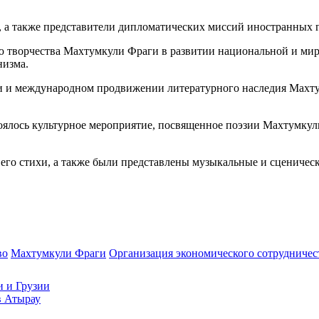
 а также представители дипломатических миссий иностранных го
ю творчества Махтумкули Фраги в развитии национальной и мир
низма.
ии и международном продвижении литературного наследия Махт
стоялось культурное мероприятие, посвященное поэзии Махтумку
, его стихи, а также были представлены музыкальные и сцениче
во
Махтумкули Фраги
Организация экономического сотрудничес
и и Грузии
в Атырау