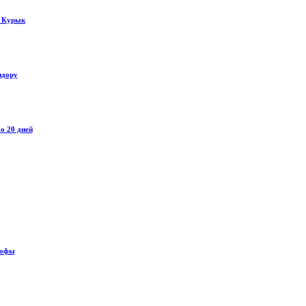
у Курык
идору
о 20 дней
рофы