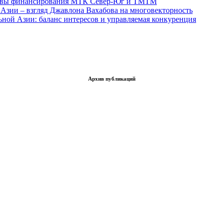
тивы финансирования МТК Север-Юг и ТМТМ
Азии – взгляд Джавлона Вахабова на многовекторность
ьной Азии: баланс интересов и управляемая конкуренция
Архив публикаций