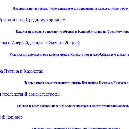
Модернизация подъемно-переходных мостов завершена в казахстанском порт
Казахстан впервые отправил удобрения в Великобританию по Среднему кор
Укладка оптоволоконного кабеля между Казахстаном и Азербайджаном займет д
Первые итоги государственного визита Владимира Путина в Казахстан
Москва и Баку поставили точку в урегулировании последствий авиакатаст
Американские эксперты обсудили Транскаспийский коридор