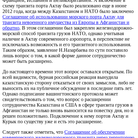
Францией, Испанией и Великобританией. А включение в
схему транзита порта Актау было реализовано еще в июне
2012 года, когда между Казахстаном и НАТО было заключено
Соглашение об использовании морского порта Актау для
транзита невоенного имущества из Европы в Афганистан и
обратно
. В этом соглашении был закреплен железнодорожно-
морской способ транзита грузов НАТО, однако учитывая
наличие в Актау современного аэропорта, в перспективе не
исключалась возможность и его транзитного использования.
Таким образом, заявление Н.Назарбаева по сути поставило
лишь вопрос о том, в какой форме данное сотрудничество
может быть расширено.
До настоящего времени этот вопрос оставался открытым. По
всей видимости, бурная российская реакция вынудила
казахстанскую сторону отказаться от своих замыслов, либо не
выносить их на публичное обсуждение в последние пять лет.
Однако подписание вашингтонского протокола может
свидетельствовать о том, что вопрос о расширении
сотрудничества Казахстана и США в сфере транзита грузов в
Афганистан не только вновь выносится на повестку дня, но и
решен положительно. Подключение к нему портов Актау и
Курык по существу уже и есть это расширение.
Следует также отметить, что
Соглашение об обеспечении
коммерческого железнодорожного транзита через территорию