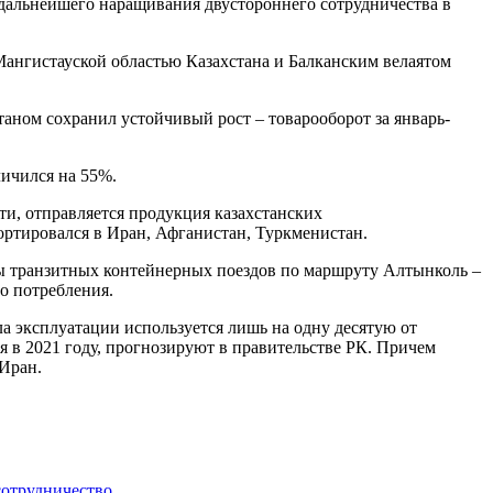
дальнейшего наращивания двустороннего сотрудничества в
ангистауской областью Казахстана и Балканским велаятом
аном сохранил устойчивый рост – товарооборот за январь-
личился на 55%.
и, отправляется продукция казахстанских
ортировался в Иран, Афганистан, Туркменистан.
ы транзитных контейнерных поездов по маршруту Алтынколь –
о потребления.
а эксплуатации используется лишь на одну десятую от
 в 2021 году, прогнозируют в правительстве РК. Причем
 Иран.
сотрудничество