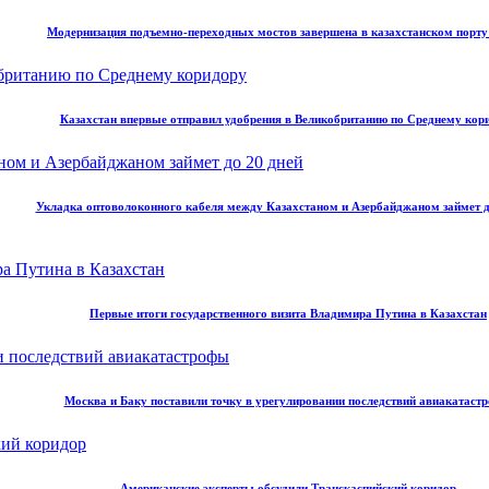
Модернизация подъемно-переходных мостов завершена в казахстанском порт
Казахстан впервые отправил удобрения в Великобританию по Среднему кор
Укладка оптоволоконного кабеля между Казахстаном и Азербайджаном займет д
Первые итоги государственного визита Владимира Путина в Казахстан
Москва и Баку поставили точку в урегулировании последствий авиакатаст
Американские эксперты обсудили Транскаспийский коридор