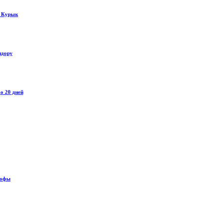
у Курык
идору
о 20 дней
рофы