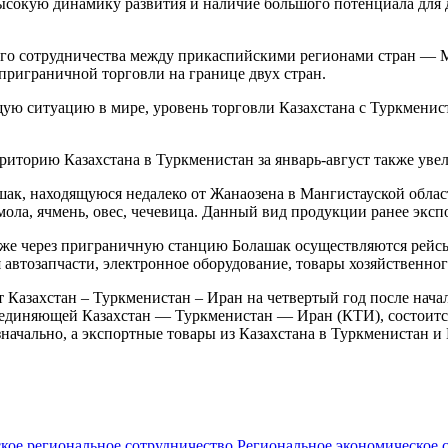
сокую динамику развития и наличие большого потенциала для 
го сотрудничества между прикаспийскими регионами стран — М
приграничной торговли на границе двух стран.
ую ситуацию в мире, уровень торговли Казахстана с Туркменист
риторию Казахстана в Туркменистан за январь-август также уве
к, находящуюся недалеко от Жанаозена в Мангистауской област
ола, ячмень, овес, чечевица. Данный вид продукции ранее эксп
кже через приграничную станцию Болашак осуществляются рейс
 автозапчасти, электронное оборудование, товары хозяйственног
Казахстан – Туркменистан – Иран на четвертый год после начал
оединяющей Казахстан — Туркменистан — Иран (КТИ), состоится
значально, а экспортные товары из Казахстана в Туркменистан и
кое региональное сотрудничество
Региональное экономическое 