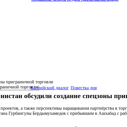
оны приграничной торговли
Каспийский диалог
,
Повестка дня
енистан обсудили создание спецзоны при
роектов, а также перспективы наращивания партнёрства в торг
истана Гурбангулы Бердымухамедов с прибывшим в Ашхабад с р