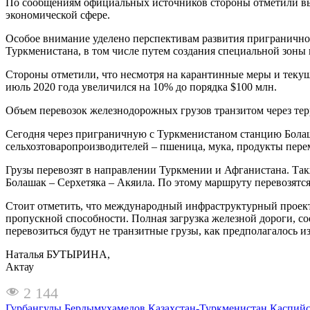
По сообщениям официальных источников стороны отметили вы
экономической сфере.
Особое внимание уделено перспективам развития пригранично
Туркменистана, в том числе путем создания специальной зоны 
Стороны отметили, что несмотря на карантинные меры и текущ
июль 2020 года увеличился на 10% до порядка $100 млн.
Объем перевозок железнодорожных грузов транзитом через тер
Сегодня через приграничную с Туркменистаном станцию Болаша
сельхозтоваропроизводителей – пшеница, мука, продукты перем
Грузы перевозят в направлении Туркмении и Афганистана. Та
Болашак – Серхетяка – Акяила. По этому маршруту перевозятся
Стоит отметить, что международный инфраструктурный проект 
пропускной способности. Полная загрузка железной дороги, с
перевозиться будут не транзитные грузы, как предполагалось и
Наталья БУТЫРИНА,
Актау
2 144
Гурбангулы Бердымухамедов
Казахстан-Туркменистан
Каспийс