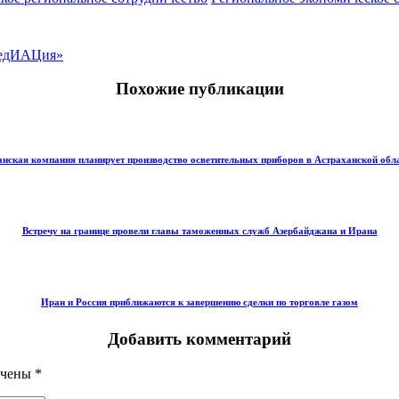
«МедИАЦия»
Похожие публикации
нская компания планирует производство осветительных приборов в Астраханской обл
Встречу на границе провели главы таможенных служб Азербайджана и Ирана
Иран и Россия приближаются к завершению сделки по торговле газом
Добавить комментарий
ечены
*