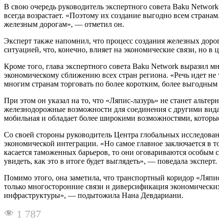
В свою очередь руководитель экспертного совета Baku Networ
всегда возрастает. «Поэтому их создание выгодно всем странам
железным дорогам», — отметил он.
Эксперт также напомнил, что процесс создания железных доро
ситуацией, что, конечно, влияет на экономические связи, но в
Кроме того, глава экспертного совета Baku Network выразил м
экономическому сближению всех стран региона. «Речь идет не т
многим странам торговать по более коротким, более выгодным
При этом он указал на то, что «Ляпис-лазурь» не станет альт
железнодорожные возможности для соединения с другими видам
мобильная и обладает более широкими возможностями, которы
Со своей стороны руководитель Центра глобальных исследова
экономической интеграции. «Но самое главное заключается в том
касается таможенных барьеров, то они оговариваются особым 
увидеть, как это в итоге будет выглядеть», — поведала эксперт.
Помимо этого, она заметила, что транспортный коридор «Ляпис-
только многосторонние связи и диверсификация экономических
инфраструктуры», — подытожила Нана Девдариани.
1 787