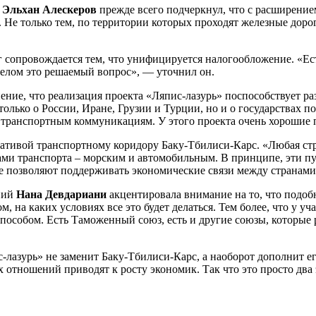
k
Эльхан Алескеров
прежде всего подчеркнул, что с расширени
. Не только тем, по территории которых проходят железные доро
г сопровождается тем, что унифицируется налогообложение. «Е
 целом это решаемый вопрос», — уточнил он.
нение, что реализация проекта «Ляпис-лазурь» поспособствует 
олько о России, Иране, Грузии и Турции, но и о государствах п
 транспортным коммуникациям. У этого проекта очень хорошие 
ернативой транспортному коридору Баку-Тбилиси-Карс. «Любая ст
и транспорта – морским и автомобильным. В принципе, эти пут
е позволяют поддерживать экономические связи между странам
ний
Нана Девдариани
акцентировала внимание на то, что подоб
, на каких условиях все это будет делаться. Тем более, что у уч
способом. Есть Таможенный союз, есть и другие союзы, которые
лазурь» не заменит Баку-Тбилиси-Карс, а наоборот дополнит его
 отношений приводят к росту экономик. Так что это просто два