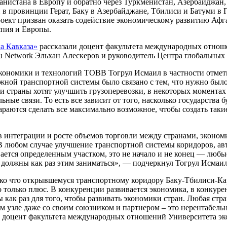
анистана в Европу и обратно через Туркменистан, Азербайджан,
в провинции Герат, Баку в Азербайджане, Тбилиси и Батуми в 
роект призван оказать содействие экономическому развитию Аф
спия и Европы.
а Кавказа»
рассказали доцент факультета международных отно
ku Network Эльхан Алескеров и руководитель Центра глобальных
номики и технологий TOBB Тогрул Исмаил в частности отметил,
ной транспортной системы было связано с тем, что нужно было
и страны хотят улучшить грузоперевозки, в некоторых момента
е связи. То есть все зависит от того, насколько государства б
тараются сделать все максимально возможное, чтобы создать так
 интеграции и росте объемов торговли между странами, экономи
В любом случае улучшение транспортной системы коридоров, ав
ается определенным участком, это не начало и не конец — любые
 должны как раз этим заниматься», — подчеркнул Тогрул Исмаил
ько что открывшемуся транспортному коридору Баку-Тбилиси-Кар
о только плюс. В конкуренции развивается экономика, в конкурен
ак раз для того, чтобы развивать экономики стран. Любая стра
ом узле даже со своим союзником и партнером – это нерентабель
л доцент факультета международных отношений Университета э