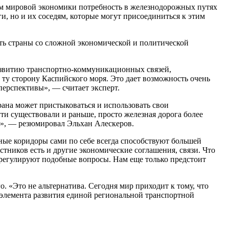
ем мировой экономики потребность в железнодорожных путях
ги, но и их соседям, которые могут присоединиться к этим
сть страны со сложной экономической и политической
развитию транспортно-коммуникационных связей,
о ту сторону Каспийского моря. Это дает возможность очень
перспективы», — считает эксперт.
рана может пристыковаться и использовать свои
и существовали и раньше, просто железная дорога более
и», — резюмировал Эльхан Алескеров.
ные коридоры сами по себе всегда способствуют большей
астников есть и другие экономические соглашения, связи. Что
 регулируют подобные вопросы. Нам еще только предстоит
. «Это не альтернатива. Сегодня мир приходит к тому, что
 элемента развития единой региональной транспортной