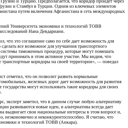
 Грузию и Турцию. Предполагается, что коридор пройдет через
Грузии и Стамбул в Турции. Одним из ключевых элементов
ганистана путем включения Афганистана в сеть международных
шений Университета экономики и технологий TOBB
 исследований
Нана Девдариани.
 что это соглашение само по себе дает возможность для
 сделать все возможное для улучшения транспортного
х системы таможенных процедур, которые могут помешать
удут принимать в этом активное участие. Мы видим, что
ие транспортные коридоры на своей территории», — поведал
ст отметил, что он позволит развить нормальные
томобильных, железных дорог дает возможность для развития
 государства могут использовать такие коридоры для своих
.
с, эксперт заметил, что в данном случае любую альтернативу
ции развиваются новые идеи, и альтернатива всегда дает
на выдвигает свои национальные интересы в этом вопросе и,
но, неэкономично и неконкурентоспособно. Я считаю, что
кономики и технологий TOBB (Анкара).