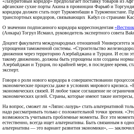
«Лазуритовый коридор» предполагает поставку товаров из Афг
афганские сухие порты Акина в провинции Фарьяб и Торгунди 
коридора должен стать порт Туркменбаши в Туркменистане. П
транспортных коридоров, связывающих Кабул со странами Ка
О значении подписанного коридора корреспондентам
«Вестник
(Анкара) Тогрул Исмаил, руководитель экспертного совета Ba
Доцент факультета международных отношений Университета эко
упрощения таможенной системы. «Строительство железнодорож
движения через территорию Азербайджана и Турции. И если эт
такому движению, должны быть упрощены или созданы нормальны
Азербайджан и Турция, по крайней мере, в последнее время, с
эксперт.
Говоря о роли нового коридора в совершенствовании процессов
экономические процессы даже в условиях мирового кризиса. «
экономических связей. И любое такое соглашение не ограничив
экономических целей. Страны, которые имеют такие интересы,
На вопрос, сможет ли «Ляпис-лазурь» стать альтернативой тол
надо рассматривать только с положительной точки зрения. «Эт
возможность учитывать проблемные моменты. Все эти моменты к
естественно, всегда ищет альтернативы. Быть связанным в одн
альтернатива — это вариант развития экономики», — заключи