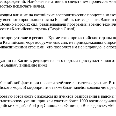
месторождений. Наиболее негативным следствием процессов ми
остью исключать нельзя.
ющим влияние на каспийские геополитические процессы являет
ачу военного проникновения на Каспий пытается решить Вашинг
Военно-морских сил, реализовывали программы военно-техничес
оект «Каспийский страж» (Caspian Guard).
е присутствие в регионе. Кроме того, прикаспийские страны по
на Каспийском море вооруженных сил, не принадлежащих сторон
рикаспийскими странами, что позволяет им не напрямую, а опо
туации на Каспии, редакция нашего портала приступает к подго
яем Вашему внимание ниже:
спийской флотилии провели зачётное тактическое учение. В теч
ского моря. В мероприятии также были задействованы четыре с
 боевую готовность с выходом из пунктов базирования в районы
ом тактическом учении приняли участие более 1000 военнослужа
рийских кораблей «Град Свияжск», «Углич», «Волгодонск», «Мах