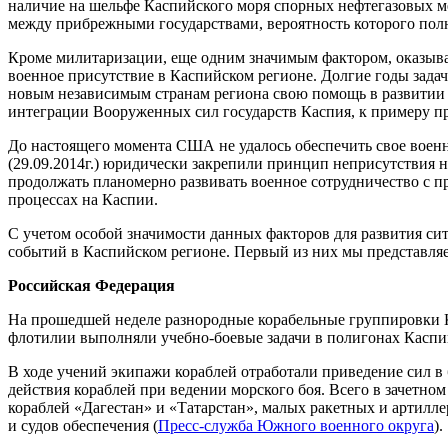
наличие на шельфе Каспийского моря спорных нефтегазовых 
между прибрежными государствами, вероятность которого полн
Кроме милитаризации, еще одним значимым фактором, оказыва
военное присутствие в Каспийском регионе. Долгие годы зад
новым независимым странам региона свою помощь в развитии 
интеграции Вооруженных сил государств Каспия, к примеру пр
До настоящего момента США не удалось обеспечить свое военно
(29.09.2014г.) юридически закрепили принцип неприсутствия 
продолжать планомерно развивать военное сотрудничество с п
процессах на Каспии.
С учетом особой значимости данных факторов для развития си
событий в Каспийском регионе. Первый из них мы представл
Российская Федерация
На прошедшей неделе разнородные корабельные группировки Ка
флотилии выполняли учебно-боевые задачи в полигонах Каспий
В ходе учений экипажи кораблей отработали приведение сил в
действия кораблей при ведении морского боя. Всего в зачетн
кораблей «Дагестан» и «Татарстан», малых ракетных и артилле
и судов обеспечения (
Пресс-служба Южного военного округа
).