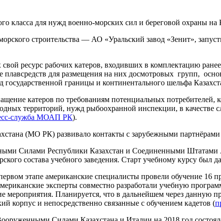
ого класса для нужд военно-морских сил и береговой охраны на
морского строительства — АО «Уральский завод «Зенит», запус
 свой ресурс рабочих катеров, входивших в комплектацию ранее
тве плавсредств для размещения на них досмотровых групп, осн
 государственной границы и континентального шельфа Казахста
ащение катеров по требованиям потенциальных потребителей, к
 водных территорий, нужд рыбоохранной инспекции, в качестве 
есс-служба МОАП РК
).
стана (МО РК) развивало контакты с зарубежными партнёрами 
нными Силами Республики Казахстан и Соединенными Штатами 
ского состава учебного заведения. Старт учебному курсу был да
 первом этапе американские специалисты провели обучение 16 п
 американские эксперты совместно разработали учебную програм
кие мероприятия. Планируется, что в дальнейшем через данную п
й корпус и непосредственно связанные с обучением кадетов (
п
Вооруженными Силами Казахстана и Италии на 2018 год состоял