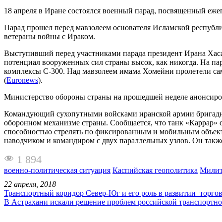
18 апреля в Иране состоялся военный парад, посвященный еж
Парад прошел перед мавзолеем основателя Исламской республи
ветераны войны с Ираком.
Выступивший перед участниками парада президент Ирана Хаса
потенциал вооруженных сил страны высок, как никогда. На па
комплексы С-300. Над мавзолеем имама Хомейни пролетели са
(
Euronews
).
Министерство обороны страны на прошедшей неделе анонсиров
Командующий сухопутными войсками иранской армии бригадны
оборонном механизме страны. Сообщается, что танк «Каррар»
способностью стрелять по фиксированным и мобильным объекта
наводчиком и командиром с двух параллельных узлов. Он также 
1 894
военно-политическая ситуация
Каспийская геополитика
Милит
22 апреля, 2018
Транспортный коридор Север-Юг и его роль в развитии торгов
В Астрахани искали решение проблем российской транспортн