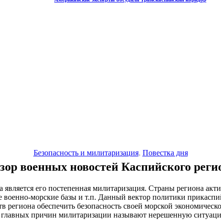
Безопасность и милитаризация
,
Повестка дня
зор военных новостей Каспийского реги
а является его постепенная милитаризация. Страны региона акт
е военно-морские базы и т.п. Данный вектор политики прикаспи
тв региона обеспечить безопасность своей морской экономическ
й из главных причин милитаризации называют нерешенную ситуац