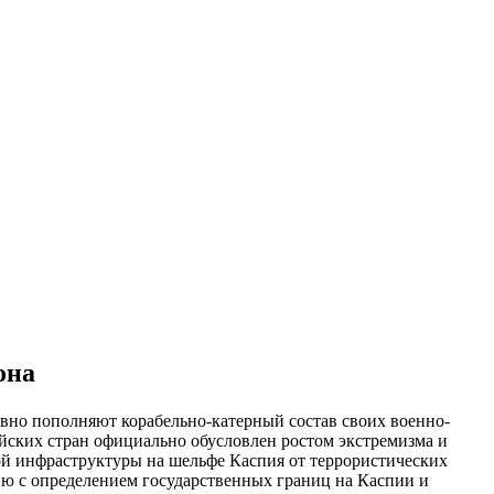
она
ивно пополняют корабельно-катерный состав своих военно-
йских стран официально обусловлен ростом экстремизма и
ой инфраструктуры на шельфе Каспия от террористических
ию с определением государственных границ на Каспии и