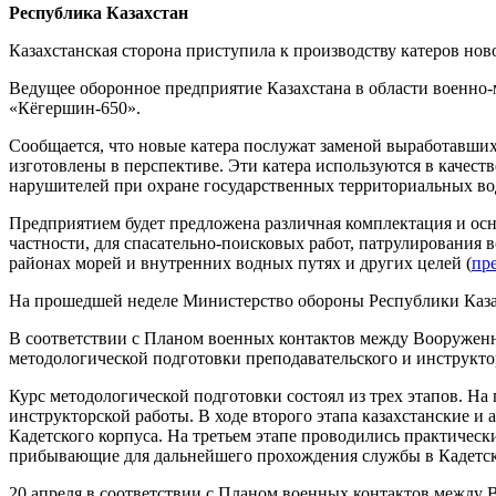
Республика Казахстан
Казахстанская сторона приступила к производству катеров нов
Ведущее оборонное предприятие Казахстана в области военно-
«Кёгершин-650».
Сообщается, что новые катера послужат заменой выработавших
изготовлены в перспективе. Эти катера используются в качес
нарушителей при охране государственных территориальных вод
Предприятием будет предложена различная комплектация и осн
частности, для спасательно-поисковых работ, патрулирования
районах морей и внутренних водных путях и других целей (
пр
На прошедшей неделе Министерство обороны Республики Казах
В соответствии с Планом военных контактов между Вооруже
методологической подготовки преподавательского и инструктор
Курс методологической подготовки состоял из трех этапов. На
инструкторской работы. В ходе второго этапа казахстанские и
Кадетского корпуса. На третьем этапе проводились практичес
прибывающие для дальнейшего прохождения службы в Кадетски
20 апреля в соответствии с Планом военных контактов между 