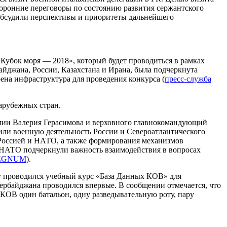
торонние переговоры по состоянию развития сержантского
 обсудили перспективы и приоритеты дальнейшего
Кубок моря — 2018», который будет проводиться в рамках
йджана, России, Казахстана и Ирана, была подчеркнута
на инфраструктура для проведения конкурса (
пресс-служба
арубежных стран.
рмии Валерия Герасимова и верховного главнокомандующий
ли военную деятельность России и Североатлантического
 Россией и НАТО, а также формирования механизмов
 НАТО подчеркнули важность взаимодействия в вопросах
EGNUM
).
 проводился учебный курс «База Данных КОВ» для
рбайджана проводился впервые. В сообщении отмечается, что
КОВ один батальон, одну разведывательную роту, пару