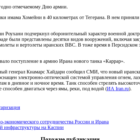
егодно отмечаемому Дню армии.
ки имама Хомейни в 40 километрах от Тегерана. В нем приняли
н Роухани подчеркнул оборонительный характер военной доктр
раде были представлены десятки видов вооружений, включая за
молеты и вертолеты иранских ВВС. В тоже время в Персидском 
ало поступление в армию Ирана нового танка «Каррар».
й генерал Киамарс Хайдари сообщил СМИ, что новый иранский 
 оснащен электронно-оптической системой управления огнем, л
м в дневное и ночное время. Танк способен стрелять высокото
способен двигаться через ямы, реки, под водой (
ИА Iran.ru
).
аризация
о-экономического сотрудничества России и Ирана
ой инфраструктуры на Каспии
Похожие публикации