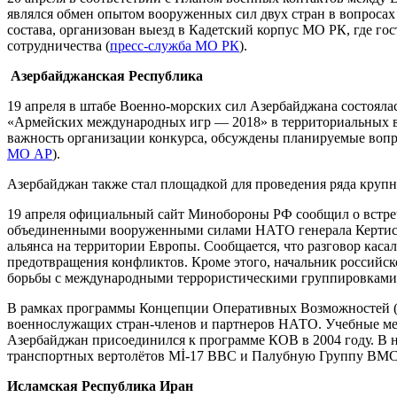
являлся обмен опытом вооруженных сил двух стран в вопросах 
состава, организован выезд в Кадетский корпус МО РК, где г
сотрудничества (
пресс-служба МО РК
).
Азербайджанская Республика
19 апреля в штабе Военно-морских сил Азербайджана состояла
«Армейских международных игр — 2018» в территориальных вод
важность организации конкурса, обсуждены планируемые вопро
МО АР
).
Азербайджан также стал площадкой для проведения ряда крупн
19 апреля официальный сайт Минобороны РФ сообщил о встреч
объединенными вооруженными силами НАТО генерала Кертиса 
альянса на территории Европы. Сообщается, что разговор кас
предотвращения конфликтов. Кроме этого, начальник россий
борьбы с международными террористическими группировками, 
В рамках программы Концепции Оперативных Возможностей (
военнослужащих стран-членов и партнеров НАТО. Учебные мер
Азербайджан присоединился к программе КОВ в 2004 году. В н
транспортных вертолётов Mİ-17 ВВС и Палубную Группу ВМС
Исламская Республика Иран