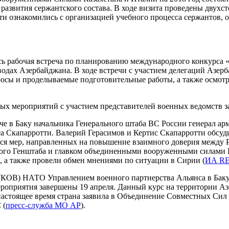
развития сержантского состава. В ходе визита проведены двухс
ости ознакомились с организацией учебного процесса сержантов,
сь рабочая встреча по планированию международного конкурса «
ах Азербайджана. В ходе встречи с участием делегаций Азерба
сы и проделываемые подготовительные работы, а также осмотре
ых мероприятий с участием представителей военных ведомств з
е в Баку начальника Генерального штаба ВС России генерал а
Скапарротти. Валерий Герасимов и Кертис Скапарротти обсуди
ался мер, направленных на повышение взаимного доверия между
ского Генштаба и главком объединенными вооруженными силами
а также провели обмен мнениями по ситуации в Сирии (
ИА R
КОВ) НАТО Управлением военного партнерства Альянса в Баку
оприятия завершены 19 апреля. Данный курс на территории Азе
астоящее время страна заявила в Объединение Совместных Сил 
 (
пресс-служба МО АР
).