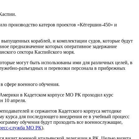
 Каспии.
тило производство катеров проектов «Кёгершин-450» и
 выпущенных кораблей, и комплектации судов, которые будут
овное предназначение которых оперативное задержание
нского сектора Каспийского моря.
оторые могут быть использованы ими для различных целей, в
служебно-разъездных и перевозки персонала в прибрежных
в сфере военного обучения.
Америки в Кадетском корпусе МО РК проходил курс
н 10 апреля.
реподавателей и сержантов Кадетского корпуса методике
му курса для последующего внедрения ее в учебный процесс
рограмму обучения будут проходить все военнослужащие,
ресс-служба МО РК
).
ся визит военной итальянской делегации в РК. Целью визита