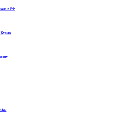
нала в РФ
у Курык
идору
рофы