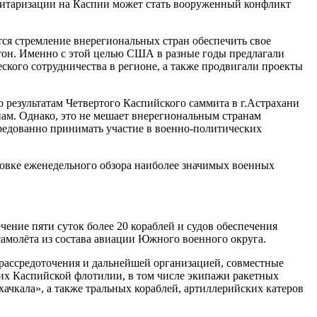
литаризации на Каспии может стать вооруженный конфликт
ся стремление внерегиональных стран обеспечить свое
тон. Именно с этой целью США в разные годы предлагали
кого сотрудничества в регионе, а также продвигали проекты
 результатам Четвертого Каспийского саммита в г.Астрахани
ам. Однако, это не мешает внерегиональным странам
средованно принимать участие в военно-политических
товке еженедельного обзора наиболее значимых военных
ение пяти суток более 20 кораблей и судов обеспечения
амолёта из состава авиации Южного военного округа.
 рассредоточения и дальнейшей организацией, совместные
щих Каспийской флотилии, в том числе экипажи ракетных
ачкала», а также тральных кораблей, артиллерийских катеров