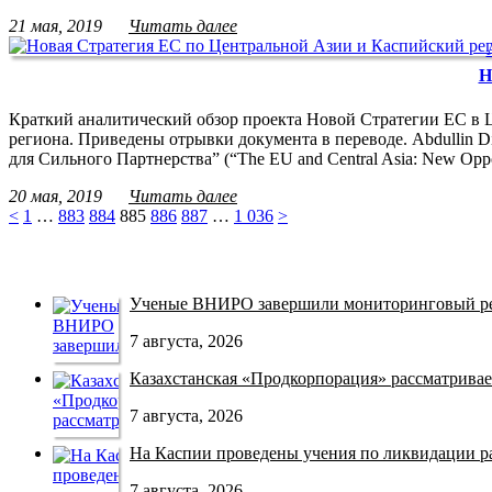
21 мая, 2019
Читать далее
Н
Краткий аналитический обзор проекта Новой Стратегии ЕС в 
региона. Приведены отрывки документа в переводе. Abdullin 
для Сильного Партнерства” (“The EU and Central Asia: New Opp
20 мая, 2019
Читать далее
<
1
…
883
884
885
886
887
…
1 036
>
Ученые ВНИРО завершили мониторинговый рей
7 августа, 2026
Казахстанская «Продкорпорация» рассматривает
7 августа, 2026
На Каспии проведены учения по ликвидации раз
7 августа, 2026