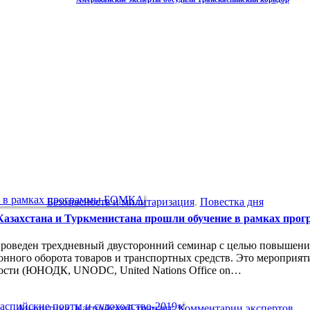
Безопасность и милитаризация
,
Повестка дня
азахстана и Туркменистана прошли обучение в рамках п
л проведен трехдневный двусторонний семинар с целью повышен
онного оборота товаров и транспортных средств. Это мероприят
ости (ЮНОДК, UNODC, United Nations Office on…
Аналитика
,
Каспийский транзит
,
Комментарии экспертов