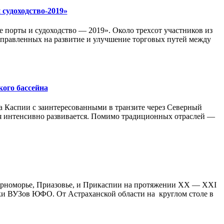
 судоходство-2019»
 порты и судоходство — 2019». Около трехсот участников из
направленных на развитие и улучшение торговых путей между
ого бассейна
а Каспии с заинтересованными в транзите через Северный
дня интенсивно развивается. Помимо традиционных отраслей —
ерноморье, Приазовье, и Прикаспии на протяжении XX — XXI
ики ВУЗов ЮФО. От Астраханской области на круглом столе в