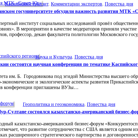
Каспийский транзит
,
Комментарии экспертов
,
Повестка дня
анском госуниверситете обсудили важность развития МТК «
кспертный институт социальных исследований провёл обществен
виях». В мероприятии в качестве модераторов приняли участие
ов, профессор, декан факультета политологии Московского гос
Наука и Культура
,
Повестка дня
ии состоится научная конференция по тематике Каспийског
итета им. Б. Городовикова под эгидой Министерства высшего обр
экономические и экологические аспекты развития Прикаспийск
ию в конференции приглашены ВУЗы…
Геополитика и геоэкономика
,
Повестка дня
ур-Султане состоялся казахстанско-американский бизнес-фо
годный казахстанско-американский бизнес-форум «Конкурентосп
 отмечает, что развитие сотрудничества с США является одним 
мках расширенного стратегического партнерства и договоренно