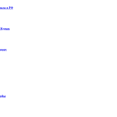
нала в РФ
у Курык
идору
рофы