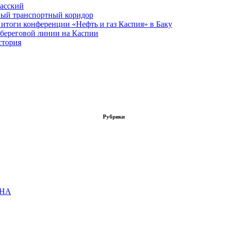
асский
вый транспортный коридор
итоги конференции «Нефть и газ Каспия» в Баку
 береговой линии на Каспии
стория
Рубрики
ОНА