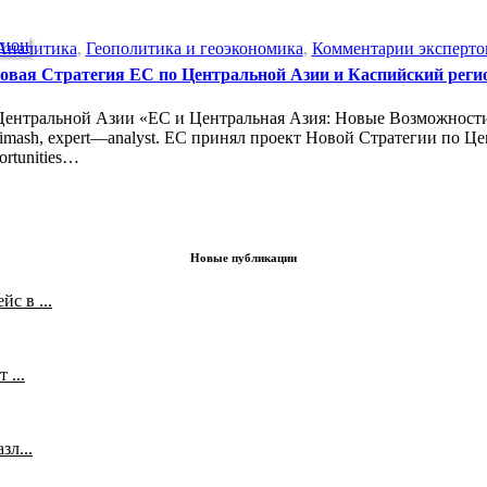
Аналитика
,
Геополитика и геоэкономика
,
Комментарии эксперто
овая Стратегия ЕС по Центральной Азии и Каспийский реги
Центральной Азии «ЕС и Центральная Азия: Новые Возможности
Dimash, expert—analyst. ЕС принял проект Новой Стратегии по
ortunities…
Новые публикации
с в ...
 ...
л...