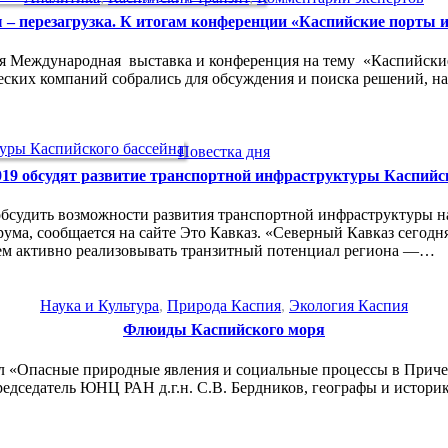
– перезагрузка. К итогам конференции «Каспийские порты и
-ая Международная выставка и конференция на тему «Каспийские
ческих компаний собрались для обсуждения и поиска решений, 
Повестка дня
9 обсудят развитие транспортной инфраструктуры Каспийск
обсудить возможности развития транспортной инфраструктуры н
рума, сообщается на сайте Это Кавказ. «Северный Кавказ сего
аем активно реализовывать транзитный потенциал региона —…
Наука и Культура
,
Природа Каспия
,
Экология Каспия
Флюиды Каспийского моря
ол «Опасные природные явления и социальные процессы в Прич
редседатель ЮНЦ РАН д.г.н. С.В. Бердников, географы и истор