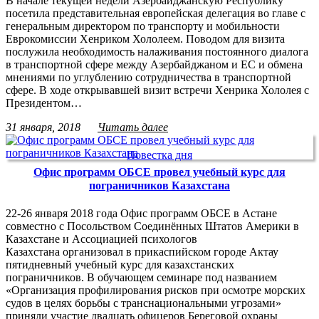
В начале текущей недели Азербайджанскую Республику
посетила представительная европейская делегация во главе с
генеральным директором по транспорту и мобильности
Еврокомиссии Хенриком Хололеем. Поводом для визита
послужила необходимость налаживания постоянного диалога
в транспортной сфере между Азербайджаном и ЕС и обмена
мнениями по углублению сотрудничества в транспортной
сфере. В ходе открывавшей визит встречи Хенрика Хололея с
Президентом…
31 января, 2018
Читать далее
Повестка дня
Офис программ ОБСЕ провел учебный курс для
пограничников Казахстана
22-26 января 2018 года Офис программ ОБСЕ в Астане
совместно с Посольством Соединённых Штатов Америки в
Казахстане и Ассоциацией психологов
Казахстана организовал в прикаспийском городе Актау
пятидневный учебный курс для казахстанских
пограничников. В обучающем семинаре под названием
«Организация профилирования рисков при осмотре морских
судов в целях борьбы с транснациональными угрозами»
приняли участие двадцать офицеров Береговой охраны