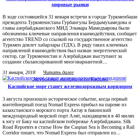
мировые рынки
В ходе состоявшейся 31 января встречи в городе Туркменбаши
президента Туркменистана Гурбангулы Бердымухамедова и
главы азербайджанского МИД Эльмара Мамедъярова были
обозначены ключевые направления взаимодействия, сообщает
агентство TREND со ссылкой на государственное агентство
Туркмен довлет хабарлары (ТДХ). В ряду таких ключевых
направлений взаимодействия был назван энергетический
сектор, где Туркменистан и Азербайджан выступают за
создание сбалансированной многовариантной…
31 января, 2018
Читать далее
Зарубежные материалы по Каспию
Каспийское море станет железнодорожным коридором
3 августа произошло историческое событие, когда первый
контейнерный поезд Nomad Express прибыл на пароме из
казахстанского морского порта Актау в бакинский
международный морской порт Алят, находящемся в 40 милях
к югу от Баку на каспийском побережье Азербайджана. Silk
Road Reporters в статье How the Caspian Sea is Becoming a Rail
Corridor пишет, что Nomad Express был отправлен из…