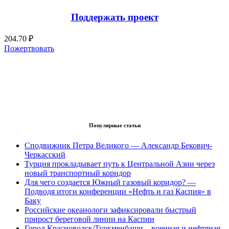
Поддержать проект
204.70 ₽
Пожертвовать
Популярные статьи
Сподвижник Петра Великого — Александр Бекович-
Черкасский
Турция прокладывает путь к Центральной Азии через
новый транспортный коридор
Для чего создается Южный газовый коридор? —
Подводя итоги конференции «Нефть и газ Каспия» в
Баку
Российские океанологи зафиксировали быстрый
прирост береговой линии на Каспии
Город Красноводск/Туркменбаши – военная и нефтяная