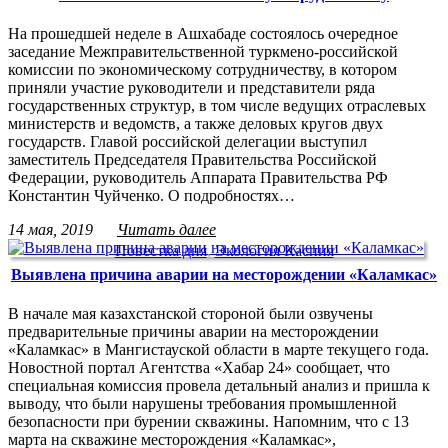
На прошедшей неделе в Ашхабаде состоялось очередное
заседание Межправительственной туркмено-российской
комиссии по экономическому сотрудничеству, в котором
приняли участие руководители и представители ряда
государственных структур, в том числе ведущих отраслевых
министерств и ведомств, а также деловых кругов двух
государств. Главой российской делегации выступил
заместитель Председателя Правительства Российской
Федерации, руководитель Аппарата Правительства РФ
Константин Чуйченко. О подробностях…
14 мая, 2019
Читать далее
Повестка дня
,
Экология Каспия
Выявлена причина аварии на месторождении «Каламкас»
В начале мая казахстанской стороной были озвучены
предварительные причины аварии на месторождении
«Каламкас» в Мангистауской области в марте текущего года.
Новостной портал Агентства «Хабар 24» сообщает, что
специальная комиссия провела детальный анализ и пришла к
выводу, что были нарушены требования промышленной
безопасности при бурении скважины. Напомним, что с 13
марта на скважине месторождения «Каламкас»,