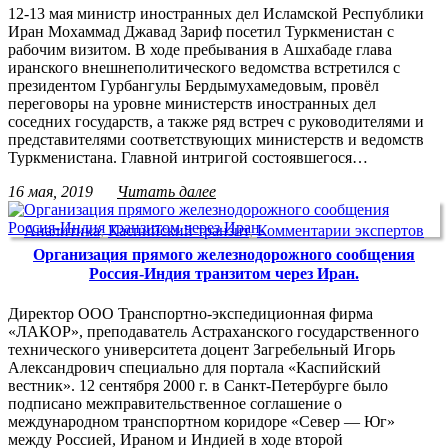
12-13 мая министр иностранных дел Исламской Республики
Иран Мохаммад Джавад Зариф посетил Туркменистан с
рабочим визитом. В ходе пребывания в Ашхабаде глава
иранского внешнеполитического ведомства встретился с
президентом Гурбангулы Бердымухамедовым, провёл
переговоры на уровне министерств иностранных дел
соседних государств, а также ряд встреч с руководителями и
представителями соответствующих министерств и ведомств
Туркменистана. Главной интригой состоявшегося…
16 мая, 2019
Читать далее
Аналитика
,
Каспийский транзит
,
Комментарии экспертов
Организация прямого железнодорожного сообщения
Россия-Индия транзитом через Иран.
Директор ООО Транспортно-экспедиционная фирма
«ЛАКОР», преподаватель Астраханского государственного
технического университета доцент Загребельный Игорь
Александрович специально для портала «Каспийский
вестник». 12 сентября 2000 г. в Санкт-Петербурге было
подписано межправительственное соглашение о
международном транспортном коридоре «Север — Юг»
между Россией, Ираном и Индией в ходе второй