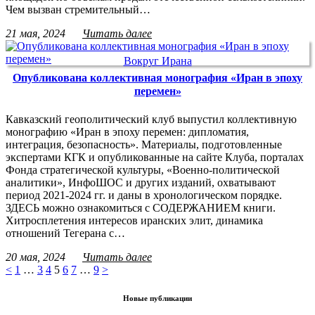
Чем вызван стремительный…
21 мая, 2024
Читать далее
Вокруг Ирана
Опубликована коллективная монография «Иран в эпоху
перемен»
Кавказский геополитический клуб выпустил коллективную
монографию «Иран в эпоху перемен: дипломатия,
интеграция, безопасность». Материалы, подготовленные
экспертами КГК и опубликованные на сайте Клуба, порталах
Фонда стратегической культуры, «Военно-политической
аналитики», ИнфоШОС и других изданий, охватывают
период 2021-2024 гг. и даны в хронологическом порядке.
ЗДЕСЬ можно ознакомиться с СОДЕРЖАНИЕМ книги.
Хитросплетения интересов иранских элит, динамика
отношений Тегерана с…
20 мая, 2024
Читать далее
<
1
…
3
4
5
6
7
…
9
>
Новые публикации