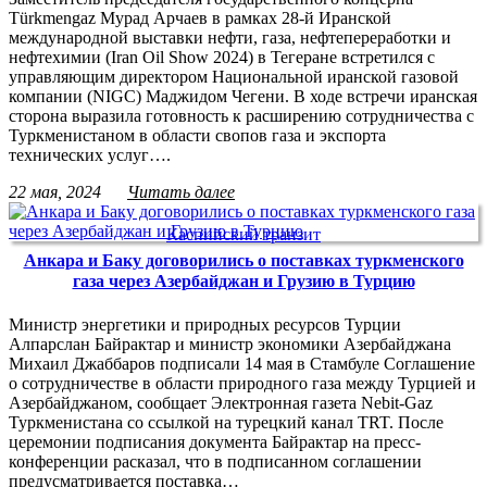
Türkmengaz Мурад Арчаев в рамках 28-й Иранской
международной выставки нефти, газа, нефтепереработки и
нефтехимии (Iran Oil Show 2024) в Тегеране встретился с
управляющим директором Национальной иранской газовой
компании (NIGC) Маджидом Чегени. В ходе встречи иранская
сторона выразила готовность к расширению сотрудничества с
Туркменистаном в области свопов газа и экспорта
технических услуг….
22 мая, 2024
Читать далее
Каспийский транзит
Анкара и Баку договорились о поставках туркменского
газа через Азербайджан и Грузию в Турцию
Министр энергетики и природных ресурсов Турции
Алпарслан Байрактар и министр экономики Азербайджана
Михаил Джаббаров подписали 14 мая в Стамбуле Соглашение
о сотрудничестве в области природного газа между Турцией и
Азербайджаном, сообщает Электронная газета Nebit-Gaz
Туркменистана со ссылкой на турецкий канал TRT. После
церемонии подписания документа Байрактар на пресс-
конференции расказал, что в подписанном соглашении
предусматривается поставка…