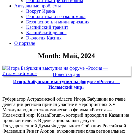
Геополитика третьей волны
Актуальные проблемы
Вокруг Ирана
Геополитика и геоэкономика
Безопасность и милитаризация
Каспийский транзит
Каспийский диалог
Экология Каспия
О портале
Month: Май, 2024
Повестка дня
Игорь Бабушкин выступил на форуме «Россия —
Исламский мир»
Губернатор Астраханской области Игорь Бабушкин во главе
делегации региона принял участие в мероприятиях XV
Международного экономического форума «Россия —
Исламский мир: KazanForum», который проходил в Казани на
прошлой неделе. В делегацию вошли депутат
Государственной Думы Федерального Собрания Российской
Федерации Ринат Аюпов, руководители ряда региональных