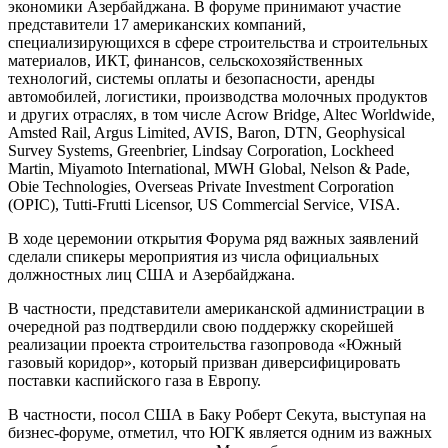
экономики Азербайджана. В форуме принимают участие
представители 17 американских компаний,
специализирующихся в сфере строительства и строительных
материалов, ИКТ, финансов, сельскохозяйственных
технологий, системы оплаты и безопасности, аренды
автомобилей, логистики, производства молочных продуктов
и других отраслях, в том числе Acrow Bridge, Altec Worldwide,
Amsted Rail, Argus Limited, AVIS, Baron, DTN, Geophysical
Survey Systems, Greenbrier, Lindsay Corporation, Lockheed
Martin, Miyamoto International, MWH Global, Nelson & Pade,
Obie Technologies, Overseas Private Investment Corporation
(OPIC), Tutti-Frutti Licensor, US Commercial Service, VISA.
В ходе церемонии открытия Форума ряд важных заявлений
сделали спикеры мероприятия из числа официальных
должностных лиц США и Азербайджана.
В частности, представители американской администрации в
очередной раз подтвердили свою поддержку скорейшей
реализации проекта строительства газопровода «Южный
газовый коридор», который призван диверсифицировать
поставки каспийского газа в Европу.
В частности, посол США в Баку Роберт Секута, выступая на
бизнес-форуме, отметил, что ЮГК является одним из важных