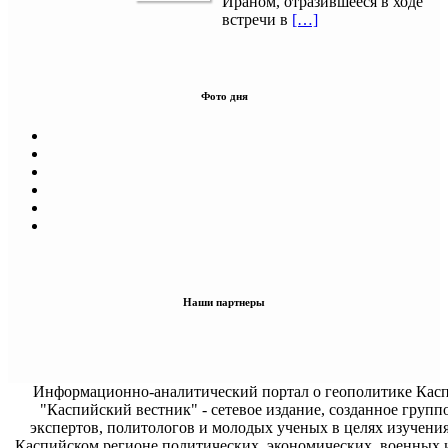
Ираном, отразившееся в ходе
встречи в
[…]
Фото дня
Наши партнеры
Информационно-аналитический портал о геополитике Касп
"Каспийский вестник" - сетевое издание, созданное групп
экспертов, политологов и молодых ученых в целях изучени
Каспийском регионе политических, экономических, военных 