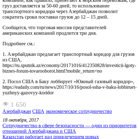
компании, как правило, прибегают к морским перевозкам, где
груз доставляется за 50-60 дней, то использование
транспортного коридора через Азербайджан позволит
сократить сроки поставки грузов до 12 – 15 дней.
Сообщатся, что торговая миссия представителей
американских компаний продлится три дня.
Подробнее см.:
1. Азербайджан предлагает транспортный коридор для грузов
из США,
https://ru.sputnik.az/economy/20171016/412350828/investicii-lgoty-
biznes-forum-tovarooborot.html?mobile_return=no
2. Посол США в Баку лоббирует «Южный газовый коридор»,
https://eadaily.com/ru/news/2017/10/16/posol-ssha-v-baku-lobbiruet-
yuzhnyy-gazovyy-koridor
1 650
Азербайджан
США
экономическое сотрудничество
18 октября, 2017
Сотрудничество в сфере безопасности — один из приоритетов
отношений Азербайджана и США
Казахстан работает над привлечением новых