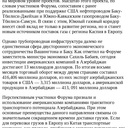
на мировом уровне проектов. Масштаб этого проекта, по
словам участников Форума, сопоставим с ранее
реализованными при поддержке США нефтепроводом Баку-
Тбилиси-Джейхан и Южно-Кавказским газопроводом Баку-
Тбилиси-Самсун. В связи с этим, Южный газовый коридор
внесет свой вклад не только в развитие региона, но и станет
новым источником поставок газа с региона Каспия в Европу.
Однако трубопроводная инфраструктура далеко не
единственная сфера двустороннего экономического
сотрудничества Вашингтона и Баку. Как отметил на Форуме
заместитель министра экономики Сахиль Бабаев, сегодня
инвестиции американских компаний в Азербайджан
достигают 13 миллиардов долларов. По итогам восьми
месяцев торговый оборот между двумя странами составил
416,406 миллиона долларов, из них экспорт азербайджанских
товаров в США — 3,315 миллиона долларов, а американской
продукции в Азербайджан — 413, 091 миллиона долларов
Перспективным участники Форума признали и
использование американскими компаниями транзитного
транспортного потенциала Азербайджана. При этом
основные преимущества данного направления связаны со
значительным сокращением времени доставки грузов. Если
для перевозки грузов в Европу из Китая транспортные