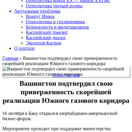
Геополитика конца XX — начала XXI вв.
Геополитика третьей волны
Актуальные проблемы
Вокруг Ирана
Геополитика и геоэкономика
Безопасность и милитаризация
Каспийский транзит
Каспийский диалог
Экология Каспия
О портале
Главная
»
Вашингтон подтвердил свою приверженность
скорейшей реализации Южного газового коридора
Повестка дня
Вашингтон подтвердил свою
приверженность скорейшей
реализации Южного газового коридора
16 октября в Баку открылся азербайджано-американский
бизнес-форум.
Мероприятие проходит при поддержке министерства