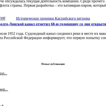
че обсуждалась текущая деятельность компании. Среди прочего 
лота страны. Первая разработка – это катамаран-паром, которы
Исторические хроники Каспийского региона
олго-Донской канал отметил 68-ю годовщину со дня открыт
юля 1952 года. Судоходный канал соединил реки в месте их ма
ета Российской Федерации информирует, что первую попытку сое
Новые публикации
л...
ер...
в...