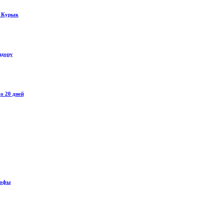
у Курык
идору
о 20 дней
рофы