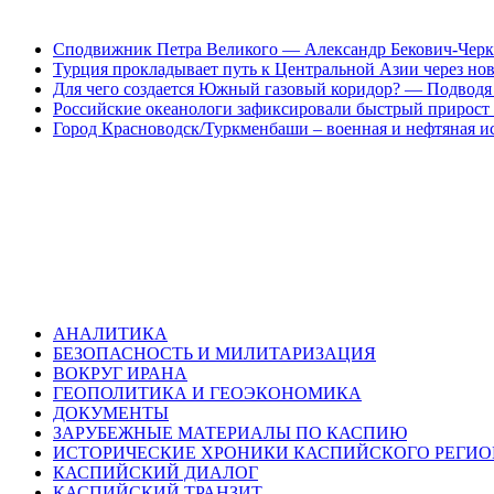
Сподвижник Петра Великого — Александр Бекович-Черк
Турция прокладывает путь к Центральной Азии через но
Для чего создается Южный газовый коридор? — Подводя 
Российские океанологи зафиксировали быстрый прирост
Город Красноводск/Туркменбаши – военная и нефтяная и
АНАЛИТИКА
БЕЗОПАСНОСТЬ И МИЛИТАРИЗАЦИЯ
ВОКРУГ ИРАНА
ГЕОПОЛИТИКА И ГЕОЭКОНОМИКА
ДОКУМЕНТЫ
ЗАРУБЕЖНЫЕ МАТЕРИАЛЫ ПО КАСПИЮ
ИСТОРИЧЕСКИЕ ХРОНИКИ КАСПИЙСКОГО РЕГИ
КАСПИЙСКИЙ ДИАЛОГ
КАСПИЙСКИЙ ТРАНЗИТ