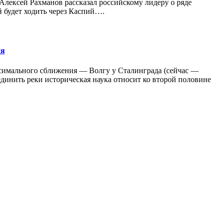
Алексей Рахманов рассказал российскому лидеру о ряде
й будет ходить через Каспий….
ия
ксимального сближения — Волгу у Сталинграда (сейчас —
динить реки историческая наука относит ко второй половине