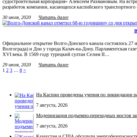
судостроительная корпорация» Алексеем Рахмановым. На встре
разработок компании, касающихся каспийского транспортного ф
30 июля, 2020
Читать далее
В
Официальное открытие Волго-Донского канала состоялось 27 и
Волгограда) и Дон у города Калач-на-Дону. Парламентская газ
XVI века. В 1569 году турецкий султан Селим II…
29 июля, 2020
Читать далее
1
2
3
…
8
>
На Каспии проведены учения по ликвидации раз
7 августа, 2026
Модернизация подъемно-переходных мостов зав
7 августа, 2026
Казахстан и США обсудили энергобезопасность 