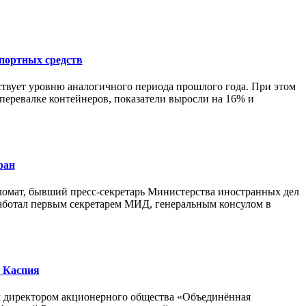
спортных средств
тствует уровню аналогичного периода прошлого года. При этом
перевалке контейнеров, показатели выросли на 16% и
ран
ломат, бывший пресс-секретарь Министерства иностранных дел
работал первым секретарем МИД, генеральным консулом в
я Каспия
м директором акционерного общества «Объединённая