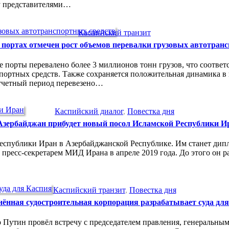
ду представителями…
Каспийский транзит
 портах отмечен рост объемов перевалки грузовых автотран
ие порты перевалено более 3 миллионов тонн грузов, что соотве
портных средств. Также сохраняется положительная динамика в 
отчетный период перевезено…
Каспийский диалог
,
Повестка дня
Азербайджан прибудет новый посол Исламской Республики И
Республики Иран в Азербайджанской Республике. Им станет дип
 пресс-секретарем МИД Ирана в апреле 2019 года. До этого он 
Каспийский транзит
,
Повестка дня
ённая судостроительная корпорация разрабатывает суда дл
 Путин провёл встречу с председателем правления, генеральны