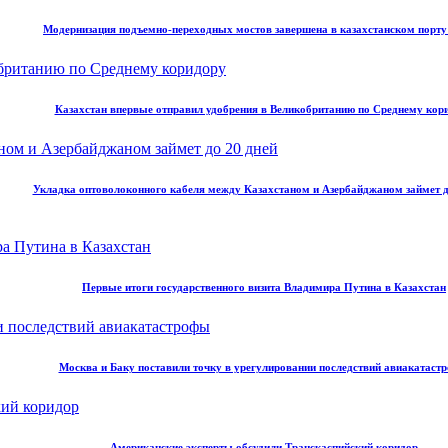
Модернизация подъемно-переходных мостов завершена в казахстанском порт
Казахстан впервые отправил удобрения в Великобританию по Среднему кор
Укладка оптоволоконного кабеля между Казахстаном и Азербайджаном займет д
Первые итоги государственного визита Владимира Путина в Казахстан
Москва и Баку поставили точку в урегулировании последствий авиакатаст
Американские эксперты обсудили Транскаспийский коридор