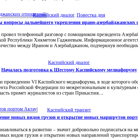
Каспийский диалог
,
Повестка дня
 вопросы дальнейшего укрепления ирано-азербайджанских
и провел телефонный разговор с помощником президента Азерб
ой Республики Хикметом Гаджиевым. Информационное агентств
ничество между Ираном и Азербайджаном, подчеркнув необход
Каспийский диалог
Началась подготовка к Шестому Каспийскому медиафоруму
и проведению VI Каспийского медиафорума, в ходе которого об
ента Российской Федерации по межрегиональным и культурным 
ласть примет журналистов из стран Прикаспия…
Каспийский транзит
ение новых видов грузов и открытие новых маршрутов порт
анавливаться в развитии – значит добровольно подписаться на м
овых видов грузов и открытию новых направлений транспортиров