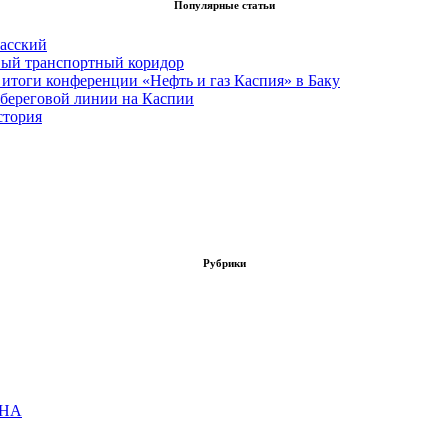
Популярные статьи
асский
вый транспортный коридор
итоги конференции «Нефть и газ Каспия» в Баку
 береговой линии на Каспии
стория
Рубрики
ОНА