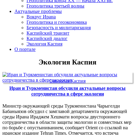
Геополитика конца XX — начала XXI вв.
Геополитика третьей волны
Актуальные проблемы
Вокруг Ирана
Геополитика и геоэкономика
Безопасность и милитаризация
Каспийский транзит
Каспийский диалог
Экология Каспия
О портале
Экология Каспия
Экология Каспия
Иран и Туркменистан обсудили актуальные вопросы
сотрудничества в сфере экологии
Министр окружающей среды Туркменистана Чарыгелди
Бабаныязов обсудил с замглавой департамента окружающей
среды Ирана Ираджем Хешмати вопросы двустороннего
сотрудничества в области защиты экологии и совместных мер
по борьбе с опустыниванием, сообщает Orient со ссылкой на
иранское издание Tehran Times. Отмечается, что встреча