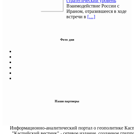
стратегический уровень
Взаимодействие России с
Ираном, отразившееся в ходе
встречи в
[…]
Фото дня
Наши партнеры
Информационно-аналитический портал о геополитике Касп
"Каспийский вестник" - сетевое издание, созданное групп