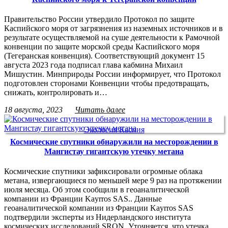
Правительство России утвердило Протокол по защите
Каспийского моря от загрязнения из наземных источников и в
результате осуществляемой на суше деятельности к Рамочной
конвенции по защите морской среды Каспийского моря
(Тегеранская конвенция). Соответствующий документ 15
августа 2023 года подписал глава кабмина Михаил
Мишустин. Минприроды России информирует, что Протокол
подготовлен сторонами Конвенции чтобы предотвращать,
снижать, контролировать и…
18 августа, 2023
Читать далее
Экология Каспия
Космические спутники обнаружили на месторождении в
Мангистау гигантскую утечку метана
Космические спутники зафиксировали огромные облака
метана, извергающиеся по меньшей мере 9 раз на протяжении
июля месяца. Об этом сообщили в геоаналитической
компании из Франции Kayrros SAS.. Данные
геоаналитической компании из Франции Kayrros SAS
подтвердили эксперты из Нидерландского института
космических исследований SRON. Уточняется, что утечка