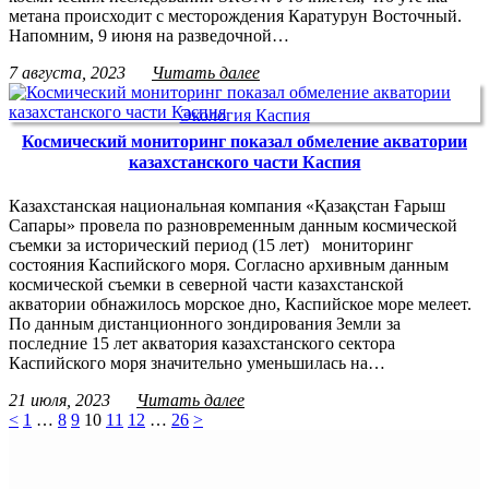
метана происходит с месторождения Каратурун Восточный.
Напомним, 9 июня на разведочной…
7 августа, 2023
Читать далее
Экология Каспия
Космический мониторинг показал обмеление акватории
казахстанского части Каспия
Казахстанская национальная компания «Қазақстан Ғарыш
Сапары» провела по разновременным данным космической
съемки за исторический период (15 лет) мониторинг
состояния Каспийского моря. Согласно архивным данным
космической съемки в северной части казахстанской
акватории обнажилось морское дно, Каспийское море мелеет.
По данным дистанционного зондирования Земли за
последние 15 лет акватория казахстанского сектора
Каспийского моря значительно уменьшилась на…
21 июля, 2023
Читать далее
<
1
…
8
9
10
11
12
…
26
>