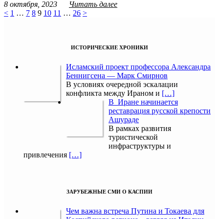
8 октября, 2023
Читать далее
<
1
…
7
8
9
10
11
…
26
>
ИСТОРИЧЕСКИЕ ХРОНИКИ
Исламский проект профессора Александра
Беннигсена — Марк Смирнов
В условиях очередной эскалации
конфликта между Ираном и
[…]
В Иране начинается
реставрация русской крепости
Ашураде
В рамках развития
туристической
инфраструктуры и
привлечения
[…]
ЗАРУБЕЖНЫЕ СМИ О КАСПИИ
Чем важна встреча Путина и Токаева для