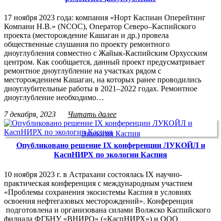
17 ноября 2023 года: компания «Норт Каспиан Оперейтинг
Компани Н.В.» (NCOC), Оператор Северо–Каспийского
проекта (месторождение Кашаган и др.) провела
общественные слушания по проекту ремонтного
дноуглубления совместно с Жайык-Каспийским Орхусским
центром. Как сообщается, данный проект предусматривает
ремонтное дноуглубление на участках рядом с
месторождением Кашаган, на которых ранее проводились
дноуглубительные работы в 2021–2022 годах. Ремонтное
дноуглубление необходимо…
7 декабря, 2023
Читать далее
Экология Каспия
Опубликовано решение IX конференции ЛУКОЙЛ и
КаспНИРХ по экологии Каспия
10 ноября 2023 г. в Астрахани состоялась IX научно-
практическая конференция с международным участием
«Проблемы сохранения экосистемы Каспия в условиях
освоения нефтегазовых месторождений». Конференция
подготовлена и организована силами Волжско Каспийского
филиала ФГБНУ «ВНИРО» («КаспНИРХ») и ООО