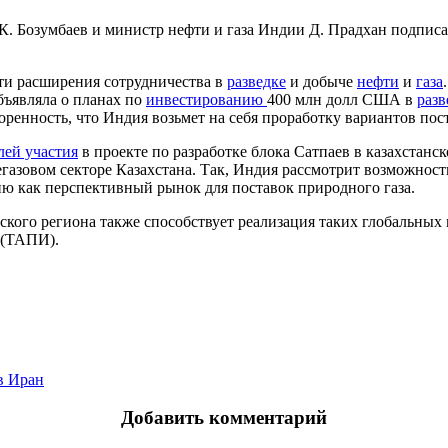
а К. Бозумбаев и министр нефти и газа Индии Д. Прадхан подпи
ти расширения сотрудничества в
разведке
и добыче
нефти
и
газа
бъявляла о планах по
инвестированию
400 млн долл США в
разв
воренность, что Индия возьмет на себя проработку вариантов по
лей участия
в проекте по разработке блока Сатпаев в казахстан
азовом секторе Казахстана. Так, Индия рассмотрит возможност
дию как перспективный рынок для поставок природного газа.
кого региона также способствует реализация таких глобальных
 (ТАПИ).
в Иран
Добавить комментарий