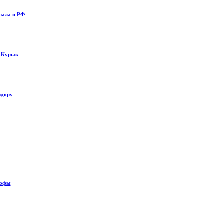
нала в РФ
у Курык
идору
рофы