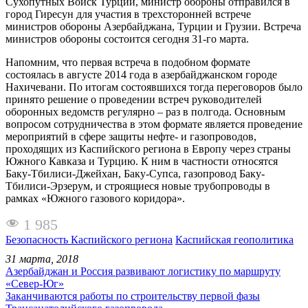
Сухопутных Войск Турции, министр обороны отправился в
город Гиресун для участия в трехсторонней встрече
министров обороны Азербайджана, Турции и Грузии. Встреча
министров обороны состоится сегодня 31-го марта.
Напомним, что первая встреча в подобном формате
состоялась в августе 2014 года в азербайджанском городе
Нахичевани. По итогам состоявшихся тогда переговоров было
принято решение о проведении встреч руководителей
оборонных ведомств регулярно – раз в полгода. Основным
вопросом сотрудничества в этом формате является проведение
мероприятий в сфере защиты нефте- и газопроводов,
проходящих из Каспийского региона в Европу через страны
Южного Кавказа и Турцию. К ним в частности относятся
Баку-Тбилиси-Джейхан, Баку-Супса, газопровод Баку-
Тбилиси-Эрзерум, и строящиеся новые трубопроводы в
рамках «Южного газового коридора».
1 985
Безопасность Каспийского региона
Каспийская геополитика
31 марта, 2018
Азербайджан и Россия развивают логистику по маршруту
«Север-Юг»
Заканчиваются работы по строительству первой фазы