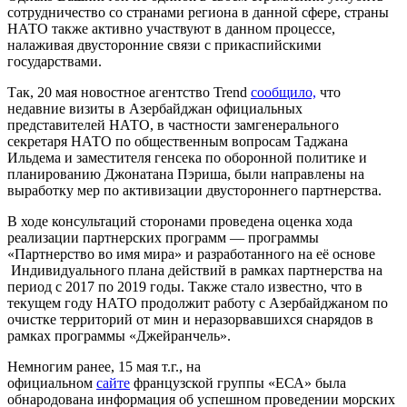
сотрудничество со странами региона в данной сфере, страны
НАТО также активно участвуют в данном процессе,
налаживая двусторонние связи с прикаспийскими
государствами.
Так, 20 мая новостное агентство Trend
сообщило,
что
недавние визиты в Азербайджан официальных
представителей НАТО, в частности замгенерального
секретаря НАТО по общественным вопросам Таджана
Ильдема и заместителя генсека по оборонной политике и
планированию Джонатана Пэриша, были направлены на
выработку мер по активизации двустороннего партнерства.
В ходе консультаций сторонами проведена оценка хода
реализации партнерских программ — программы
«Партнерство во имя мира» и разработанного на её основе
Индивидуального плана действий в рамках партнерства на
период с 2017 по 2019 годы. Также стало известно, что в
текущем году НАТО продолжит работу с Азербайджаном по
очистке территорий от мин и неразорвавшихся снарядов в
рамках программы «Джейранчель».
Немногим ранее, 15 мая т.г., на
официальном
сайте
французской группы «ЕСА» была
обнародована информация об успешном проведении морских