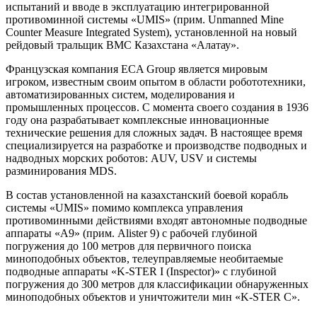
испытаний и вводе в эксплуатацию интегрированной
противоминной системы «UMIS» (прим. Unmanned Mine
Counter Measure Integrated System), установленной на новый
рейдовый тральщик ВМС Казахстана «Алатау».
Французская компания ECA Group является мировым
игроком, известным своим опытом в области робототехники,
автоматизированных систем, моделирования и
промышленных процессов. С момента своего создания в 1936
году она разрабатывает комплексные инновационные
технические решения для сложных задач. В настоящее время
специализируется на разработке и производстве подводных и
надводных морских роботов: AUV, USV и системы
разминирования MDS.
В состав установленной на казахстанский боевой корабль
системы «UMIS» помимо комплекса управления
противоминными действиями входят автономные подводные
аппараты «А9» (прим. Alister 9) с рабочей глубиной
погружения до 100 метров для первичного поиска
миноподобных объектов, телеуправляемые необитаемые
подводные аппараты «K-STER I (Inspector)» с глубиной
погружения до 300 метров для классификации обнаруженных
миноподобныx объектов и уничтожители мин «K-STER C».