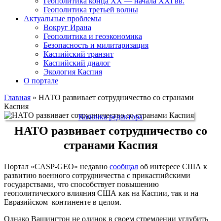
Геополитика конца XX — начала XXI вв.
Геополитика третьей волны
Актуальные проблемы
Вокруг Ирана
Геополитика и геоэкономика
Безопасность и милитаризация
Каспийский транзит
Каспийский диалог
Экология Каспия
О портале
Главная
»
НАТО развивает сотрудничество со странами
Каспия
Колонка редактора
НАТО развивает сотрудничество со
странами Каспия
Портал «CASP-GEO» недавно
сообщал
об интересе США к
развитию военного сотрудничества с прикаспийскими
государствами, что способствует повышению
геополитического влияния США как на Каспии, так и на
Евразийском континенте в целом.
Однако Вашингтон не одинок в своем стремлении углубить