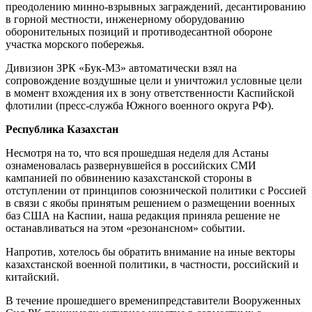
преодолению минно-взрывных заграждений, десантированию
в горной местности, инженерному оборудованию
оборонительных позиций и противодесантной обороне
участка морского побережья.
Дивизион ЗРК «Бук-М3» автоматически взял на
сопровождение воздушные цели и уничтожил условные цели
в момент вхождения их в зону ответственности Каспийской
флотилии (пресс-служба Южного военного округа РФ).
Республика Казахстан
Несмотря на то, что вся прошедшая неделя для Астаны
ознаменовалась развернувшейся в российских СМИ
кампанией по обвинению казахстанской стороны в
отступлении от принципов союзнической политики с Россией
в связи с якобы принятым решением о размещении военных
баз США на Каспии, наша редакция приняла решение не
останавливаться на этом «резонансном» событии.
Напротив, хотелось бы обратить внимание на иные векторы
казахстанской военной политики, в частности, российский и
китайский.
В течение прошедшего временипредставители Вооруженных