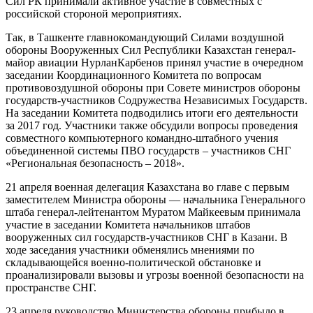
Сил РК принимали активное участие в совместных с
российской стороной мероприятиях.
Так, в Ташкенте главнокомандующий Силами воздушной
обороны Вооруженных Сил Республики Казахстан генерал-
майор авиации НурланКарбенов принял участие в очередном
заседании Координационного Комитета по вопросам
противовоздушной обороны при Совете министров обороны
государств-участников Содружества Независимых Государств.
На заседании Комитета подводились итоги его деятельности
за 2017 год. Участники также обсудили вопросы проведения
совместного компьютерного командно-штабного учения
объединенной системы ПВО государств – участников СНГ
«Региональная безопасность – 2018».
21 апреля военная делегация Казахстана во главе с первым
заместителем Министра обороны — начальника Генерального
штаба генерал-лейтенантом Муратом Майкеевым принимала
участие в заседании Комитета начальников штабов
вооруженных сил государств-участников СНГ в Казани. В
ходе заседания участники обменялись мнениями по
складывающейся военно-политической обстановке и
проанализировали вызовы и угрозы военной безопасности на
пространстве СНГ.
23 апреля руководство Министерства обороны прибыло в