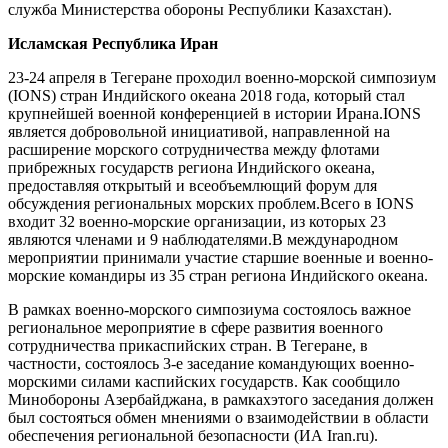
служба Министерства обороны Республики Казахстан).
Исламская Республика Иран
23-24 апреля в Тегеране проходил военно-морской симпозиум
(IONS) стран Индийского океана 2018 года, который стал
крупнейшей военной конференцией в истории Ирана.IONS
является добровольной инициативой, направленной на
расширение морского сотрудничества между флотами
прибрежных государств региона Индийского океана,
предоставляя открытый и всеобъемлющий форум для
обсуждения региональных морских проблем.Всего в IONS
входит 32 военно-морские организации, из которых 23
являются членами и 9 наблюдателями.В международном
мероприятии принимали участие старшие военные и военно-
морские командиры из 35 стран региона Индийского океана.
В рамках военно-морского симпозиума состоялось важное
региональное мероприятие в сфере развития военного
сотрудничества прикаспийских стран. В Тегеране, в
частности, состоялось 3-е заседание командующих военно-
морскими силами каспийских государств. Как сообщило
Минобороны Азербайджана, в рамкахэтого заседания должен
был состояться обмен мнениями о взаимодействии в области
обеспечения региональной безопасности (ИА Iran.ru).