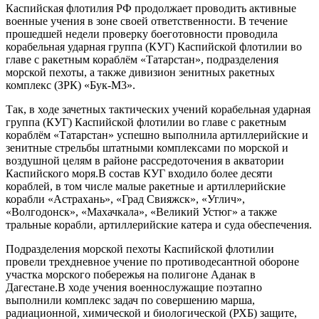
Каспийская флотилия РФ продолжает проводить активные
военные учения в зоне своей ответственности. В течение
прошедшей недели проверку боеготовности проводила
корабельная ударная группа (КУГ) Каспийской флотилии во
главе с ракетным кораблём «Татарстан», подразделения
морской пехоты, а также дивизион зенитных ракетных
комплекс (ЗРК) «Бук-М3».
Так, в ходе зачетных тактических учений корабельная ударная
группа (КУГ) Каспийской флотилии во главе с ракетным
кораблём «Татарстан» успешно выполнила артиллерийские и
зенитные стрельбы штатными комплексами по морской и
воздушной целям в районе рассредоточения в акватории
Каспийского моря.В состав КУГ входило более десяти
кораблей, в том числе малые ракетные и артиллерийские
корабли «Астрахань», «Град Свияжск», «Углич»,
«Волгодонск», «Махачкала», «Великий Устюг» а также
тральные корабли, артиллерийские катера и суда обеспечения.
Подразделения морской пехоты Каспийской флотилии
провели трехдневное учение по противодесантной обороне
участка морского побережья на полигоне Аданак в
Дагестане.В ходе учения военнослужащие поэтапно
выполнили комплекс задач по совершению марша,
радиационной, химической и биологической (РХБ) защите,