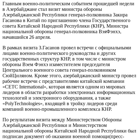
Главным военно-политическим событием прошедшей недели
в Азербайджане стал визит министра обороны
Азербайджанской Республики генерал-полковника Закира
Гасанова в Китай по приглашению члена Государственного
cовета Китайской Народной Республики (КНР), Министра
национальной обороны генерал-полковника ВэяФэнхэ,
начавшийся 26 апреля.
В рамках визита З.Гасанов провел встречи с официальными
лицами военно-политического руководства и других
государственных структур КНР, в том числе с министром
обороны Вэем Фэнхэ изаместителем председателя
Центрального военного совета генерал-полковником
СюйЦиляном. Кроме этого, азербайджанский министр провел
рабочие встречи с представителями китайской компании
«CETC International», которая является одним из мировых
лидеров в области разработки электронных информационных
технологий и электронного оборудования, а также
«PolyTechnologies», входящей в тройку лидеров среди
компаний военно-промышленного комплекса КНР.
По результатам визита между Министерством Обороны
Азербайджанской Республики и Министерством
национальной обороны Китайской Народной Республики был
подписан документ об оказании военной помощи(пресс-