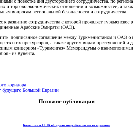
ениями о повестке дня двустороннего сотрудничества, по реги
ких и торгово-экономических отношений и возможностей, а так
ьным вопросам региональной безопасности и сотрудничества.
с к развитию сотрудничества с которой проявляет туркменское р
единенные Арабские Эмираты (ОАЭ).
метить подписанное соглашение между Туркменистаном и ОАЭ о 
ществ и их прекурсоров, а также другим видам преступлений и 
венным концерном «Туркменгаз» Меморандумы о взаимопонимани
ion» из Кувейта.
ого коридора
г будущего Большой Евразии
Похожие публикации
Казахстан и США обсудили энергобезопасность в регионе