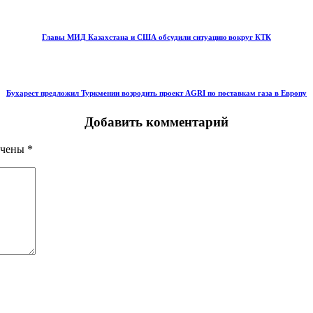
Главы МИД Казахстана и США обсудили ситуацию вокруг КТК
Бухарест предложил Туркмении возродить проект AGRI по поставкам газа в Европу
Добавить комментарий
ечены
*