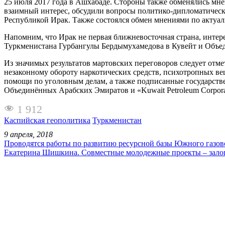
25 июля 2017 года в Ашхабаде. Стороны также обменялись мн
взаимный интерес, обсудили вопросы политико-дипломатичес
Республикой Ирак. Также состоялся обмен мнениями по актуал
Напомним, что Ирак не первая ближневосточная страна, интере
Туркменистана Гурбангулы Бердымухамедова в Кувейт и Объ
Из значимых результатов мартовских переговоров следует от
незаконному обороту наркотических средств, психотропных ве
помощи по уголовным делам, а также подписанные государст
Объединённых Арабских Эмиратов и «Kuwait Petroleum Corporat
1 912
Каспийская геополитика
Туркменистан
9 апреля, 2018
Проводятся работы по развитию ресурсной базы Южного газов
Екатерина Шишкина. Совместные молодежные проекты – зало