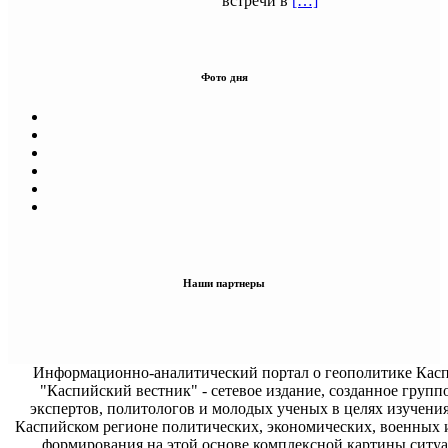
встречи в
[…]
Фото дня
Наши партнеры
Информационно-аналитический портал о геополитике Касп
"Каспийский вестник" - сетевое издание, созданное групп
экспертов, политологов и молодых ученых в целях изучени
Каспийском регионе политических, экономических, военных 
формирования на этой основе комплексной картины ситуа