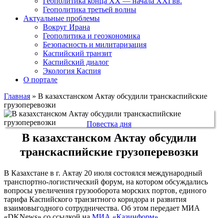
Геополитика конца XX — начала XXI вв.
Геополитика третьей волны
Актуальные проблемы
Вокруг Ирана
Геополитика и геоэкономика
Безопасность и милитаризация
Каспийский транзит
Каспийский диалог
Экология Каспия
О портале
Главная
»
В казахстанском Актау обсудили транскаспийские
грузоперевозки
Повестка дня
В казахстанском Актау обсудили
транскаспийские грузоперевозки
В Казахстане в г. Актау 20 июля состоялся международный
транспортно-логистический форум, на котором обсуждались
вопросы увеличения грузооборота морских портов, единого
тарифа Каспийского транзитного коридора и развития
взаимовыгодного сотрудничества. Об этом передает МИА
«DKNews» со ссылкой на
МИА «Казинформ»
.