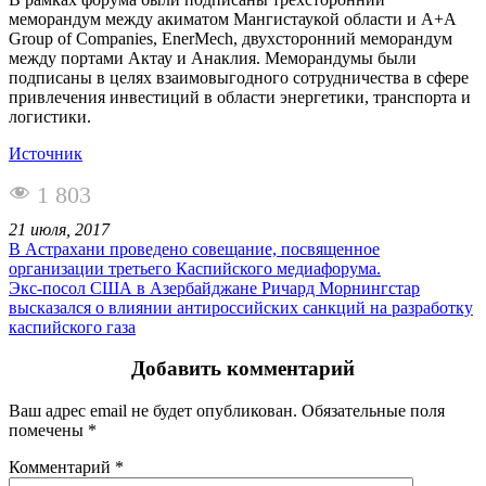
меморандум между акиматом Мангистаукой области и А+А
Group of Companies, EnerMech, двухсторонний меморандум
между портами Актау и Анаклия. Меморандумы были
подписаны в целях взаимовыгодного сотрудничества в сфере
привлечения инвестиций в области энергетики, транспорта и
логистики.
Источник
1 803
21 июля, 2017
В Астрахани проведено совещание, посвященное
организации третьего Каспийского медиафорума.
Экс-посол США в Азербайджане Ричард Морнингстар
высказался о влиянии антироссийских санкций на разработку
каспийского газа
Добавить комментарий
Ваш адрес email не будет опубликован.
Обязательные поля
помечены
*
Комментарий
*