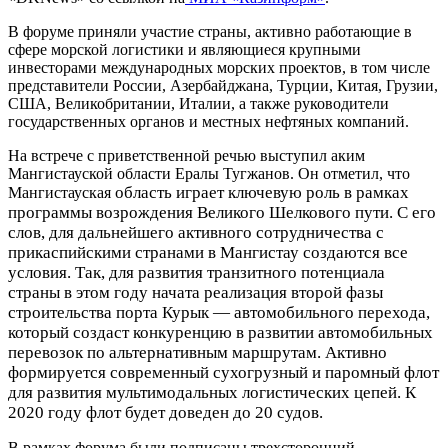
В форуме приняли участие страны, активно работающие в
сфере морской логистики и являющиеся крупными
инвесторами международных морских проектов, в том числе
представители России, Азербайджана, Турции, Китая, Грузии,
США, Великобритании, Италии, а также руководители
государственных органов и местных нефтяных компаний.
На встрече с приветственной речью выступил аким
Мангистауской области Ералы Тугжанов. Он отметил, что
область играет ключевую роль в рамках
Мангистауская
программы возрождения Великого Шелкового пути. С его
слов, для дальнейшего активного сотрудничества с
прикаспийскими странами в Мангистау создаются все
условия. Так, для развития транзитного потенциала
страны в этом году начата реализация второй фазы
строительства порта Курык — автомобильного перехода,
который создаст конкуренцию в развитии автомобильных
перевозок по альтернативным маршрутам. Активно
формируется современный сухогрузный и паромный флот
для развития мультимодальных логистических цепей. К
2020 году флот будет доведен до 20 судов.
В рамках форума были подписаны трехсторонний