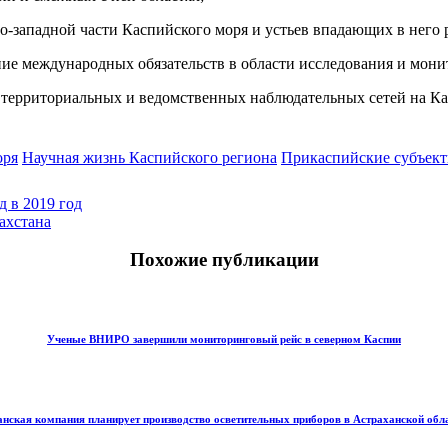
-западной части Каспийского моря и устьев впадающих в него 
ние международных обязательств в области исследования и мо
 территориальных и ведомственных наблюдательных сетей на Кас
оря
Научная жизнь Каспийского региона
Прикаспийские субъек
д в 2019 год
ахстана
Похожие публикации
Ученые ВНИРО завершили мониторинговый рейс в северном Каспии
нская компания планирует производство осветительных приборов в Астраханской обл