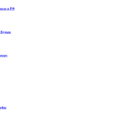
нала в РФ
у Курык
идору
рофы