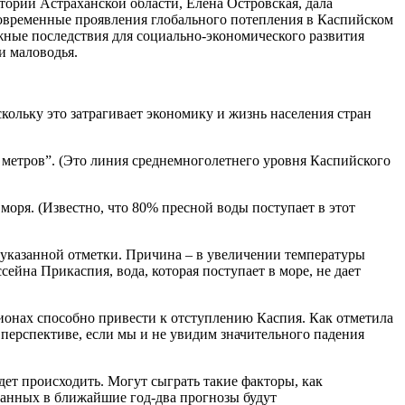
ории Астраханской области, Елена Островская, дала
овременные проявления глобального потепления в Каспийском
жные последствия для социально-экономического развития
и маловодья.
ольку это затрагивает экономику и жизнь населения стран
8 метров”. (Это линия среднемноголетнего уровня Каспийского
моря. (Известно, что 80% пресной воды поступает в этот
еуказанной отметки. Причина – в увеличении температуры
сейна Прикаспия, вода, которая поступает в море, не дает
ионах способно привести к отступлению Каспия. Как отметила
 перспективе, если мы и не увидим значительного падения
удет происходить. Могут сыграть такие факторы, как
 данных в ближайшие год-два прогнозы будут