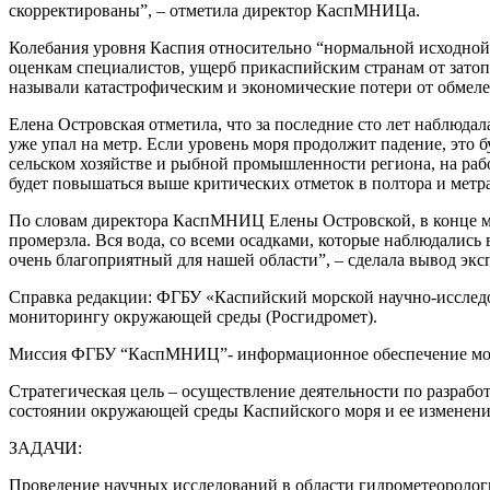
скорректированы”, – отметила директор КаспМНИЦа.
Колебания уровня Каспия относительно “нормальной исходной л
оценкам специалистов, ущерб прикаспийским странам от затоп
называли катастрофическим и экономические потери от обмелени
Елена Островская отметила, что за последние сто лет наблюдала
уже упал на метр. Если уровень моря продолжит падение, это б
сельском хозяйстве и рыбной промышленности региона, на рабо
будет повышаться выше критических отметок в полтора и метра 
По словам директора Касп­МНИЦ Елены Островской, в конце март
промерзла. Вся вода, со всеми осадками, которые наблюдались
очень благоприятный для нашей области”, – сделала вывод эксп
Справка редакции: ФГБУ «Каспийский морской научно-исследо
мониторингу окружающей среды (Росгидромет).
Миссия ФГБУ “КаспМНИЦ”- информационное обеспечение морс
Стратегическая цель – осуществление деятельности по разраб
состоянии окружающей среды Каспийского моря и ее изменени
ЗАДАЧИ:
Проведение научных исследований в области гидрометеорологи