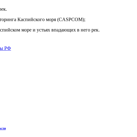
рек.
ниторинга Каспийского моря (CASPCOM);
пийском море и устьях впадающих в него рек.
ты РФ
асти