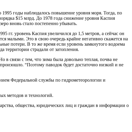
о 1995 годы наблюдалось повышение уровня моря. Тогда, по
орядка $15 млрд. До 1978 года снижение уровня Каспия
зеро вновь стало постепенно убывать.
95 гг. уровень Каспия увеличился до 1,5 метров, а сейчас он
ятся малыми. Это в свою очередь крайне негативно скажется на
ьные потери. В то же время если уровень замкнутого водоема
да территории страдали от затопления.
 в связи с тем, что зима была довольно теплая, почва не
е произошло. “Поэтому паводок будет достаточно низкий и не
дением Федеральной службы по гидрометеорологии и
ых методов и технологий.
дарства, общества, юридических лиц и граждан в информации о