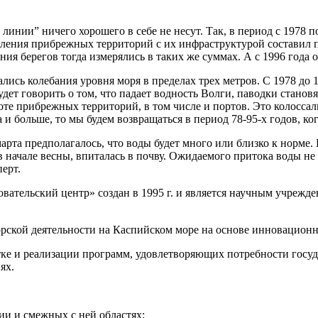
инии” ничего хорошего в себе не несут. Так, в период с 1978 п
ления прибрежных территорий с их инфраструктурой составил п
я берегов тогда измерялись в таких же суммах. А с 1996 года о
лись колебания уровня моря в пределах трех метров. С 1978 до 19
удет говорить о том, что падает водность Волги, паводки станов
те прибрежных территорий, в том числе и портов. Это колоссал
и больше, то мы будем возвращаться в период 78-95-х годов, ког
а предполагалось, что воды будет много или близко к норме. Но
 в начале весны, впиталась в почву. Ожидаемого притока воды н
ерт.
вательский центр» создан в 1995 г. и является научным учреж
кой деятельности на Каспийском море на основе инновационн
отке и реализации программ, удовлетворяющих потребности госу
ях.
и и смежных с ней областях;