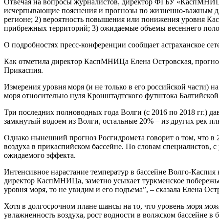
Отвечая на вопросы журналистов, директор ФГБУ «КаспМНИЦ» 
исчерпывающие пояснения и прогнозы по жизненно-важным для
регионе; 2) вероятность повышения или понижения уровня Ка
прибрежных территорий; 3) ожидаемые объемы весеннего поло
О подробностях пресс-конференции сообщает астраханское сет
Как отметила директор КаспМНИЦа Елена Островская, прогнози
Прикаспия.
Измерения уровня моря (и не только в его российской части) 
моря относительно нуля Кронштадтского футштока Балтийской с
Три последних полноводных года Волги (с 2016 по 2018 гг.) д
замкнутый водоем из Волги, остальные 20% – из других рек пл
Однако нынешний прогноз Росгидромета говорит о том, что в 
воздуха в прикаспийском бассейне. По словам специалистов, с 
ожидаемого эффекта.
Интенсивное нарастание температур в бассейне Волго-Каспия 
директор КаспМНИЦа, заметно усыхает туркменское побережье,
уровня моря, то не увидим и его подъема”, – сказала Елена Ост
Хотя в долгосрочном плане шансы на то, что уровень моря может
увлажненность воздуха, рост водности в волжском бассейне в 