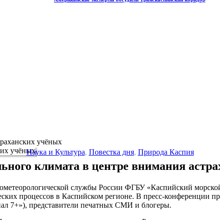
траханских учёных
Наука и Культура
,
Повестка дня
,
Природа Каспия
ьного климата в центре внимания астр
дрометеорологической службы России ФГБУ «Каспийский морской
ских процессов в Каспийском регионе. В пресс-конференции при
нал 7+»), представители печатных СМИ и блогеры.