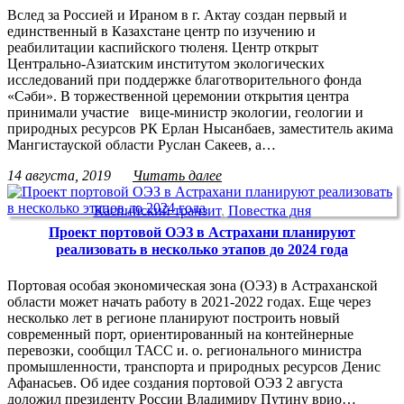
Вслед за Россией и Ираном в г. Актау создан первый и
единственный в Казахстане центр по изучению и
реабилитации каспийского тюленя. Центр открыт
Центрально-Азиатским институтом экологических
исследований при поддержке благотворительного фонда
«Сәби». В торжественной церемонии открытия центра
принимали участие вице-министр экологии, геологии и
природных ресурсов РК Ерлан Нысанбаев, заместитель акима
Мангистауской области Руслан Сакеев, а…
14 августа, 2019
Читать далее
Каспийский транзит
,
Повестка дня
Проект портовой ОЭЗ в Астрахани планируют
реализовать в несколько этапов до 2024 года
Портовая особая экономическая зона (ОЭЗ) в Астраханской
области может начать работу в 2021-2022 годах. Еще через
несколько лет в регионе планируют построить новый
современный порт, ориентированный на контейнерные
перевозки, сообщил ТАСС и. о. регионального министра
промышленности, транспорта и природных ресурсов Денис
Афанасьев. Об идее создания портовой ОЭЗ 2 августа
доложил президенту России Владимиру Путину врио…