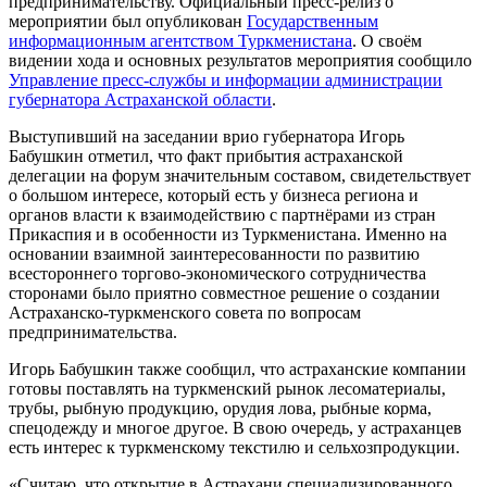
предпринимательству. Официальный пресс-релиз о
мероприятии был опубликован
Государственным
информационным агентством Туркменистана
. О своём
видении хода и основных результатов мероприятия сообщило
Управление пресс-службы и информации администрации
губернатора Астраханской области
.
Выступивший на заседании врио губернатора Игорь
Бабушкин отметил, что факт прибытия астраханской
делегации на форум значительным составом, свидетельствует
о большом интересе, который есть у бизнеса региона и
органов власти к взаимодействию с партнёрами из стран
Прикаспия и в особенности из Туркменистана. Именно на
основании взаимной заинтересованности по развитию
всестороннего торгово-экономического сотрудничества
сторонами было приятно совместное решение о создании
Астраханско-туркменского совета по вопросам
предпринимательства.
Игорь Бабушкин также сообщил, что астраханские компании
готовы поставлять на туркменский рынок лесоматериалы,
трубы, рыбную продукцию, орудия лова, рыбные корма,
спецодежду и многое другое. В свою очередь, у астраханцев
есть интерес к туркменскому текстилю и сельхозпродукции.
«Считаю, что открытие в Астрахани специализированного