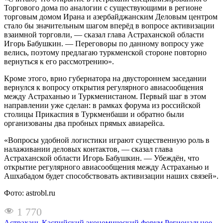
Торгового дома по аналогии с существующими в регионе
торговым домом Ирана и азербайджанским Деловым центром
стало бы значительным шагом вперёд в вопросе активизации
взаимной торговли, — сказал глава Астраханской области
Игорь Бабушкин. — Переговоры по данному вопросу уже
велись, поэтому предлагаю туркменской стороне повторно
вернуться к его рассмотрению».
Кроме этого, врио губернатора на двустороннем заседании
вернулся к вопросу открытия регулярного авиасообщения
между Астраханью и Туркменистаном. Первый шаг в этом
направлении уже сделан: в рамках форума из российской
столицы Прикаспия в Туркменбаши и обратно были
организованы два пробных прямых авиарейса.
«Вопросы удобной логистики играют существенную роль в
налаживании деловых контактов, — сказал глава
Астраханской области Игорь Бабушкин. — Убеждён, что
открытие регулярного авиасообщения между Астраханью и
Ашхабадом будет способствовать активизации наших связей».
Фото: astrobl.ru
1 770
Астрахань
Каспийский экономический форум
Региональное