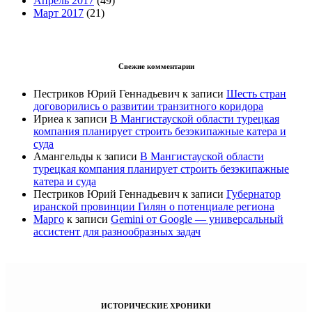
Апрель 2017
(49)
Март 2017
(21)
Свежие комментарии
Пестриков Юрий Геннадьевич
к записи
Шесть стран
договорились о развитии транзитного коридора
Ириеа
к записи
В Мангистауской области турецкая
компания планирует строить безэкипажные катера и
суда
Амангельды
к записи
В Мангистауской области
турецкая компания планирует строить безэкипажные
катера и суда
Пестриков Юрий Геннадьевич
к записи
Губернатор
иранской провинции Гилян о потенциале региона
Марго
к записи
Gemini от Google — универсальный
ассистент для разнообразных задач
ИСТОРИЧЕСКИЕ ХРОНИКИ