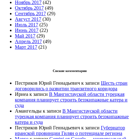
Ноябрь 2017
(42)
Октябрь 2017
(49)
Сентябрь 2017
(29)
Август 2017
(30)
Июль 2017
(25)
Июнь 2017
(22)
Май 2017
(29)
Апрель 2017
(49)
Март 2017
(21)
Свежие комментарии
Пестриков Юрий Геннадьевич
к записи
Шесть стран
договорились о развитии транзитного коридора
Ириеа
к записи
В Мангистауской области турецкая
компания планирует строить безэкипажные катера и
суда
Амангельды
к записи
В Мангистауской области
турецкая компания планирует строить безэкипажные
катера и суда
Пестриков Юрий Геннадьевич
к записи
Губернатор
иранской провинции Гилян о потенциале региона
Марго
к записи
Gemini от Google — универсальный