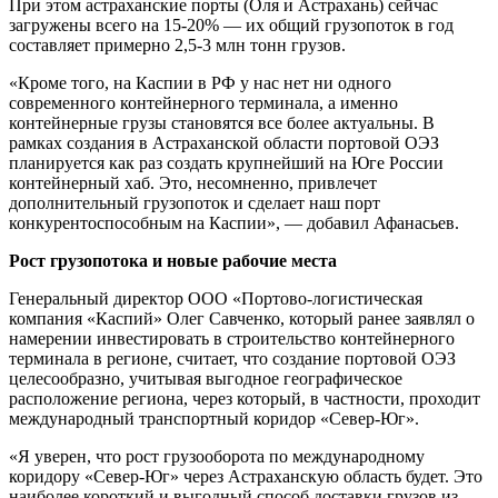
При этом астраханские порты (Оля и Астрахань) сейчас
загружены всего на 15-20% — их общий грузопоток в год
составляет примерно 2,5-3 млн тонн грузов.
«Кроме того, на Каспии в РФ у нас нет ни одного
современного контейнерного терминала, а именно
контейнерные грузы становятся все более актуальны. В
рамках создания в Астраханской области портовой ОЭЗ
планируется как раз создать крупнейший на Юге России
контейнерный хаб. Это, несомненно, привлечет
дополнительный грузопоток и сделает наш порт
конкурентоспособным на Каспии», — добавил Афанасьев.
Рост грузопотока и новые рабочие места
Генеральный директор ООО «Портово-логистическая
компания «Каспий» Олег Савченко, который ранее заявлял о
намерении инвестировать в строительство контейнерного
терминала в регионе, считает, что создание портовой ОЭЗ
целесообразно, учитывая выгодное географическое
расположение региона, через который, в частности, проходит
международный транспортный коридор «Север-Юг».
«Я уверен, что рост грузооборота по международному
коридору «Север-Юг» через Астраханскую область будет. Это
наиболее короткий и выгодный способ доставки грузов из