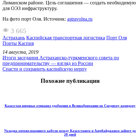
Лиманском районе. Цель соглашения — создать необходимую
для ОЭЗ инфраструктуру.
На фото порт Оля. Источник:
astravolga.ru
3 665
Астрахань
Каспийская транспортная логистика
Порт Оля
Порты Каспия
14 августа, 2019
Итоги заседания Астраханско-туркменского совета по
предпринимательству — взгляд из России
Спасти и сохранить каспийскую нерпу
Похожие публикации
Казахстан впервые отправил удобрения в Великобританию по Среднему коридору
Укладка оптоволоконного кабеля между Казахстаном и Азербайджаном займет до
20 дней