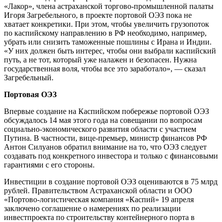
«Лакор», члена астраханской торгово-промышленной палаты
Игоря Загребельного, в проекте портовой ОЭЗ пока не
хватает конкретики. При этом, чтобы увеличить грузопоток
по каспийскому направлению в РФ необходимо, например,
убрать или снизить таможенные пошлины с Ирана и Индии.
«У них должен быть интерес, чтобы они выбрали каспийский
путь, а не тот, который уже налажен и безопасен. Нужна
государственная воля, чтобы все это заработало», — сказал
Загребельный.
Портовая ОЭЗ
Впервые создание на Каспийском побережье портовой ОЭЗ
обсуждалось 14 мая этого года на совещании по вопросам
социально-экономического развития области с участием
Путина. В частности, вице-премьер, министр финансов РФ
Антон Силуанов обратил внимание на то, что ОЭЗ следует
создавать под конкретного инвестора и только с финансовыми
гарантиями с его стороны.
Инвестиции в создание портовой ОЭЗ оцениваются в 75 млрд
рублей. Правительством Астраханской области и ООО
«Портово-логистическая компания «Каспий» 19 апреля
заключено соглашение о намерениях по реализации
инвестпроекта по строительству контейнерного порта в