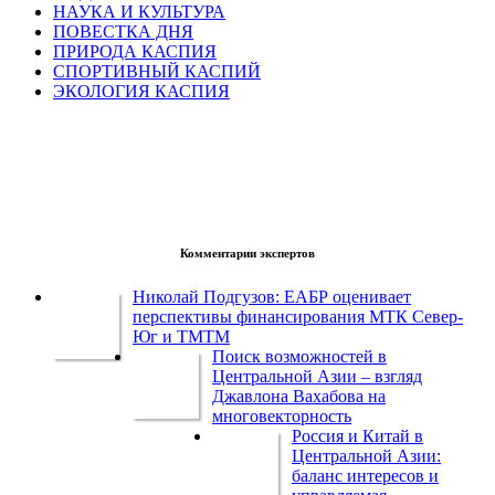
НАУКА И КУЛЬТУРА
ПОВЕСТКА ДНЯ
ПРИРОДА КАСПИЯ
СПОРТИВНЫЙ КАСПИЙ
ЭКОЛОГИЯ КАСПИЯ
Комментарии экспертов
Николай Подгузов: ЕАБР оценивает
перспективы финансирования МТК Север-
Юг и ТМТМ
Поиск возможностей в
Центральной Азии – взгляд
Джавлона Вахабова на
многовекторность
Россия и Китай в
Центральной Азии:
баланс интересов и