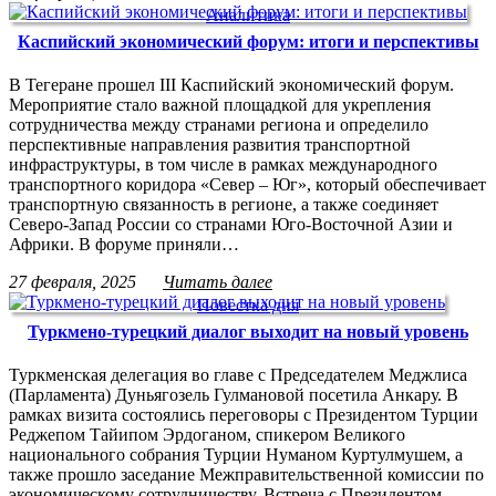
Аналитика
Каспийский экономический форум: итоги и перспективы
В Тегеране прошел III Каспийский экономический форум.
Мероприятие стало важной площадкой для укрепления
сотрудничества между странами региона и определило
перспективные направления развития транспортной
инфраструктуры, в том числе в рамках международного
транспортного коридора «Север – Юг», который обеспечивает
транспортную связанность в регионе, а также соединяет
Северо-Запад России со странами Юго-Восточной Азии и
Африки. В форуме приняли…
27 февраля, 2025
Читать далее
Повестка дня
Туркмено-турецкий диалог выходит на новый уровень
Туркменская делегация во главе с Председателем Меджлиса
(Парламента) Дуньягозель Гулмановой посетила Анкару. В
рамках визита состоялись переговоры с Президентом Турции
Реджепом Тайипом Эрдоганом, спикером Великого
национального собрания Турции Нуманом Куртулмушем, а
также прошло заседание Межправительственной комиссии по
экономическому сотрудничеству. Встреча с Президентом