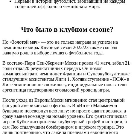
Первый в истории футболист, забивавший на каждом
этапе плей-офф одного чемпионата мира.
Что было в клубном сезоне?
Но «Золотой мяч» — это не только награда за успехи на
чемпионате мира
.
Клубный сезон 2022/23 также сыграл
важную роль в выборе лучшего футболиста года.
В составе«Пари Сен-Жермен»Месси провел 41 матч
,
забил
21
голи отдал20 результативных передач
.
Он помог
командевыиграть чемпионат Франции и Суперкубок
,
а также
сталлучшим ассистентом Лиги 1. Хотявыступление «ПСЖ» в
Лиге чемпионов не сложилось
,
индивидуальные показатели
аргентинца подтвердили еговысокий уровень игры
.
После ухода из ЕвропыМесси мгновенно стал центральной
фигурой американского футбола
.
В
«
Интер Майами»он
буквально перевернул всю лигу: не просто адаптировался, а
сразу вывел команду на новый уровень
.
Его фантастическая
игра в Кубке лигпринесла клубупервый трофей в истории, а
сам Лео сталлучшим бомбардиром и игроком турнира
.
Это
лишь подтвердило, что даже за пределами европейского