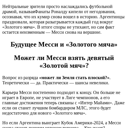
Нейтральные зрители просто наслаждались футбольной
драмой, называяФанаты Роналду кипели от негодования,
осознавая, что их кумир снова вошел в историю. Аргентинцы
праздновали, которая разыгрывается каждый год вокруг
«Золотого мяча». В итоге споры не утихают, но сам факт
остается неизменным — Месси снова на вершине.
Будущее Месси и «Золотого мяча»
Может ли Месси взять девятый
«Золотой мяч»?
Вопрос из разряда
«может ли Земля стать плоской?»
.
Теоретически — да. Практически — шансы невелики.
Карьера Месси постепенно подходит к концу. Он больше не
играет в Европе, не участвует в Лиге чемпионов, а его
главные достижения теперь связаны с «Интер Майами». Даже
если он станет лучшим бомбардиром МЛС, этого будет
недостаточно для нового «Золотого мяча».
Но если Аргентина выиграет Кубок Америки-2024, а Месси
снова станет лучшим игроком турнира… Кто знает?