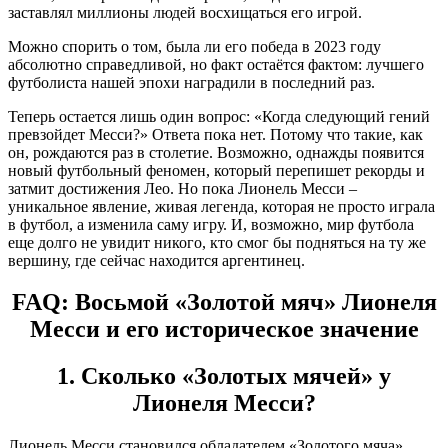
заставлял миллионы людей восхищаться его игрой.
Можно спорить о том, была ли его победа в 2023 году
абсолютно справедливой, но факт остаётся фактом: лучшего
футболиста нашей эпохи наградили в последний раз.
Теперь остается лишь один вопрос: «Когда следующий гений
превзойдет Месси?» Ответа пока нет. Потому что такие, как
он, рождаются раз в столетие. Возможно, однажды появится
новый футбольный феномен, который перепишет рекорды и
затмит достижения Лео. Но пока Лионель Месси –
уникальное явление, живая легенда, которая не просто играла
в футбол, а изменила саму игру. И, возможно, мир футбола
еще долго не увидит никого, кто смог бы подняться на ту же
вершину, где сейчас находится аргентинец.
FAQ: Восьмой «Золотой мяч» Лионеля
Месси и его историческое значение
1. Сколько «Золотых мячей» у
Лионеля Месси?
Лионель Месси становился обладателем «Золотого мяча»