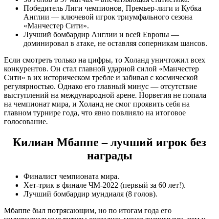
Победитель Лиги чемпионов, Премьер-лиги и Кубка
Англии — ключевой игрок триумфального сезона
«Манчестер Сити».
Лучший бомбардир Англии и всей Европы —
доминировал в атаке, не оставляя соперникам шансов.
Если смотреть только на цифры, то Холанд уничтожил всех
конкурентов. Он стал главной ударной силой «Манчестер
Сити» в их историческом требле и забивал с космической
регулярностью. Однако его главный минус — отсутствие
выступлений на международной арене. Норвегия не попала
на чемпионат мира, и Холанд не смог проявить себя на
главном турнире года, что явно повлияло на итоговое
голосование.
Килиан Мбаппе – лучший игрок без
награды
Финалист чемпионата мира.
Хет-трик в финале ЧМ-2022 (первый за 60 лет!).
Лучший бомбардир мундиаля (8 голов).
Мбаппе был потрясающим, но по итогам года его