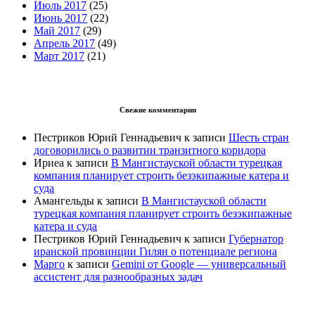
Июль 2017
(25)
Июнь 2017
(22)
Май 2017
(29)
Апрель 2017
(49)
Март 2017
(21)
Свежие комментарии
Пестриков Юрий Геннадьевич
к записи
Шесть стран
договорились о развитии транзитного коридора
Ириеа
к записи
В Мангистауской области турецкая
компания планирует строить безэкипажные катера и
суда
Амангельды
к записи
В Мангистауской области
турецкая компания планирует строить безэкипажные
катера и суда
Пестриков Юрий Геннадьевич
к записи
Губернатор
иранской провинции Гилян о потенциале региона
Марго
к записи
Gemini от Google — универсальный
ассистент для разнообразных задач