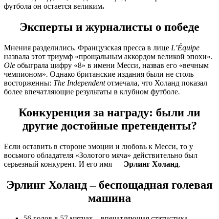
футбола он остается великим
.
Эксперты и журналисты о победе
Мнения разделились. Французская пресса в лице
L’Équipe
назвала этот триумф «прощальным аккордом великой эпохи».
Ole
обыграла цифру «8» в имени Месси, назвав его «вечным
чемпионом». Однако британские издания были не столь
восторженны:
The Independent
отмечала, что Холанд показал
более впечатляющие результаты в клубном футболе.
Конкуренция за награду: были ли
другие достойные претенденты?
Если оставить в стороне эмоции и любовь к Месси, то у
восьмого обладателя «Золотого мяча» действительно был
серьезный конкурент. И его имя —
Эрлинг Холанд
.
Эрлинг Холанд – беспощадная голевая
машина
56 голов в 57 матчах – впечатляющая статистика.