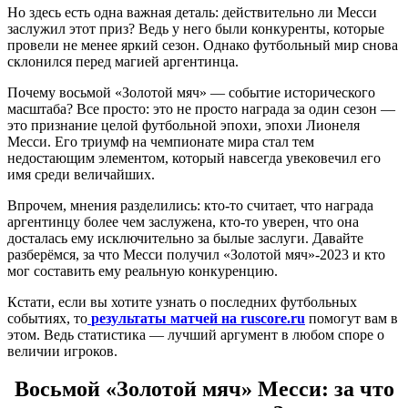
Но здесь есть одна важная деталь: действительно ли Месси
заслужил этот приз? Ведь у него были конкуренты, которые
провели не менее яркий сезон. Однако футбольный мир снова
склонился перед магией аргентинца.
Почему восьмой «Золотой мяч» — событие исторического
масштаба? Все просто: это не просто награда за один сезон —
это признание целой футбольной эпохи, эпохи Лионеля
Месси. Его триумф на чемпионате мира стал тем
недостающим элементом, который навсегда увековечил его
имя среди величайших.
Впрочем, мнения разделились: кто-то считает, что награда
аргентинцу более чем заслужена, кто-то уверен, что она
досталась ему исключительно за былые заслуги. Давайте
разберёмся, за что Месси получил «Золотой мяч»-2023 и кто
мог составить ему реальную конкуренцию.
Кстати, если вы хотите узнать о последних футбольных
событиях, то
результаты матчей на ruscore.ru
помогут вам в
этом. Ведь статистика — лучший аргумент в любом споре о
величии игроков.
Восьмой «Золотой мяч» Месси: за что