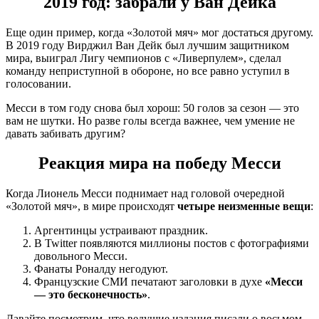
2019 год: забрали у Ван Дейка
Еще один пример, когда «Золотой мяч» мог достаться другому.
В 2019 году Вирджил Ван Дейк был лучшим защитником
мира, выиграл Лигу чемпионов с «Ливерпулем», сделал
команду неприступной в обороне, но все равно уступил в
голосовании.
Месси в том году снова был хорош: 50 голов за сезон — это
вам не шутки. Но разве голы всегда важнее, чем умение не
давать забивать другим?
Реакция мира на победу Месси
Когда Лионель Месси поднимает над головой очередной
«Золотой мяч», в мире происходят
четыре неизменные вещи
:
Аргентинцы устраивают праздник.
В Twitter появляются миллионы постов с фотографиями
довольного Месси.
Фанаты Роналду негодуют.
Французские СМИ печатают заголовки в духе
«Месси
— это бесконечность»
.
Давайте посмотрим, что ведущие издания писали о восьмом