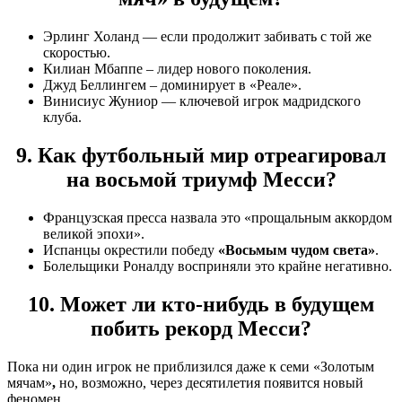
Эрлинг Холанд — если продолжит забивать с той же
скоростью.
Килиан Мбаппе – лидер нового поколения.
Джуд Беллингем – доминирует в «Реале».
Винисиус Жуниор — ключевой игрок мадридского
клуба.
9. Как футбольный мир отреагировал
на восьмой триумф Месси?
Французская пресса назвала это «прощальным аккордом
великой эпохи».
Испанцы окрестили победу
«Восьмым чудом света»
.
Болельщики Роналду восприняли это крайне негативно.
10. Может ли кто-нибудь в будущем
побить рекорд Месси?
Пока ни один игрок не приблизился даже к семи «Золотым
мячам»
,
но, возможно, через десятилетия появится новый
феномен.