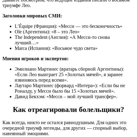
триумфе Лео.
Заголовки мировых СМИ:
L’Équipe (Франция): «Месси — это бесконечность»
Ole (Аргентина): «8 – это Лео»
The Independent (Англия): «А Месси-то снова
лучший…»
Marca (Испания): «Восьмое чудо света»
Мнения игроков и экспертов:
Эмилиано Мартинес (вратарь сборной Аргентины):
«Если Лео выиграет 25 «Золотых мячей», я заранее
извиняюсь перед всеми».
Лаутаро Мартинес (форвард «Интера»): «Если бы не
Роналду, у Месси было бы 15 «Золотых мячей».
Давид Бекхэм: «Месси – мой лучший трансфер».
Как отреагировали болельщики?
Как всегда, никто не остался равнодушным. Для одних это
очередной триумф легенды, для других — спорный выбор,
навеянный эмоциями.