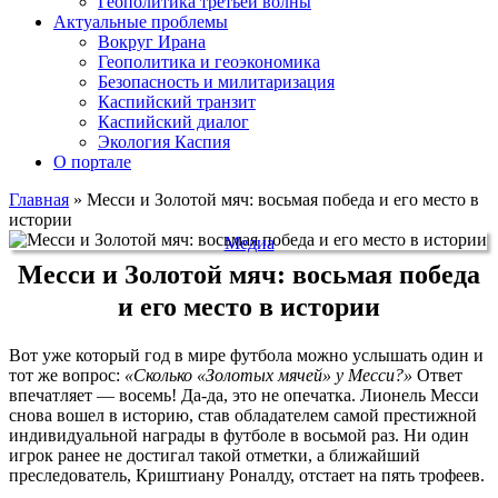
Геополитика третьей волны
Актуальные проблемы
Вокруг Ирана
Геополитика и геоэкономика
Безопасность и милитаризация
Каспийский транзит
Каспийский диалог
Экология Каспия
О портале
Главная
»
Месси и Золотой мяч: восьмая победа и его место в
истории
Медиа
Месси и Золотой мяч: восьмая победа
и его место в истории
Вот уже который год в мире футбола можно услышать один и
тот же вопрос:
«Сколько «Золотых мячей» у Месси?»
Ответ
впечатляет — восемь! Да-да, это не опечатка. Лионель Месси
снова вошел в историю, став обладателем самой престижной
индивидуальной награды в футболе в восьмой раз. Ни один
игрок ранее не достигал такой отметки, а ближайший
преследователь, Криштиану Роналду, отстает на пять трофеев.