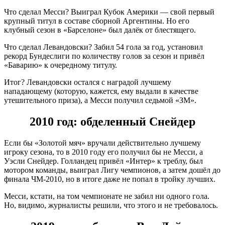
Что сделал Месси? Выиграл Кубок Америки — свой первый
крупный титул в составе сборной Аргентины. Но его
клубный сезон в «Барселоне» был далёк от блестящего.
Что сделал Левандовски? Забил 54 гола за год, установил
рекорд Бундеслиги по количеству голов за сезон и привёл
«Баварию» к очередному титулу.
Итог? Левандовски остался с наградой лучшему
нападающему (которую, кажется, ему выдали в качестве
утешительного приза), а Месси получил седьмой «ЗМ».
2010 год: обделенный Снейдер
Если бы «Золотой мяч» вручали действительно лучшему
игроку сезона, то в 2010 году его получил бы не Месси, а
Уэсли Снейдер. Голландец привёл «Интер» к треблу, был
мотором команды, выиграл Лигу чемпионов, а затем дошёл до
финала ЧМ-2010, но в итоге даже не попал в тройку лучших.
Месси, кстати, на том чемпионате не забил ни одного гола.
Но, видимо, журналисты решили, что этого и не требовалось.