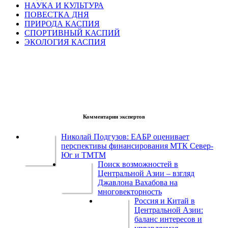
НАУКА И КУЛЬТУРА
ПОВЕСТКА ДНЯ
ПРИРОДА КАСПИЯ
СПОРТИВНЫЙ КАСПИЙ
ЭКОЛОГИЯ КАСПИЯ
Комментарии экспертов
Николай Подгузов: ЕАБР оценивает
перспективы финансирования МТК Север-
Юг и ТМТМ
Поиск возможностей в
Центральной Азии – взгляд
Джавлона Вахабова на
многовекторность
Россия и Китай в
Центральной Азии:
баланс интересов и