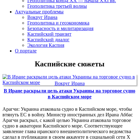
Геополитика конца XX — начала XXI вв.
Геополитика третьей волны
Актуальные проблемы
Вокруг Ирана
Геополитика и геоэкономика
Безопасность и милитаризация
Каспийский транзит
Каспийский диалог
Экология Каспия
О портале
Каспийские сюжеты
Вокруг Ирана
В Иране раскрыли цель атаки Украины на торговое судно
в Каспийском море
Арагчи: Украина атаковала судно в Каспийском море, чтобы
втянуть ЕС в войну. Министр иностранных дел Ирана Аббас
Арагчи раскрыл, с какой целью Украина атаковала торговое
судно в акватории Каспийского море. Соответствующее
заявление глава иранского внешнеполитического ведомства
сделал в публикации в своем аккаунте в социальной сети X