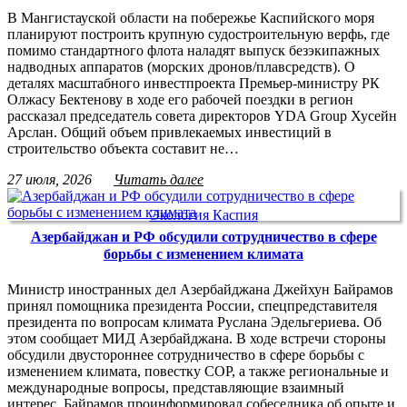
В Мангистауской области на побережье Каспийского моря
планируют построить крупную судостроительную верфь, где
помимо стандартного флота наладят выпуск безэкипажных
надводных аппаратов (морских дронов/плавсредств). О
деталях масштабного инвестпроекта Премьер-министру РК
Олжасу Бектенову в ходе его рабочей поездки в регион
рассказал председатель совета директоров YDA Group Хусейн
Арслан. Общий объем привлекаемых инвестиций в
строительство объекта составит не…
27 июля, 2026
Читать далее
Экология Каспия
Азербайджан и РФ обсудили сотрудничество в сфере
борьбы с изменением климата
Министр иностранных дел Азербайджана Джейхун Байрамов
принял помощника президента России, спецпредставителя
президента по вопросам климата Руслана Эдельгериева. Об
этом сообщает МИД Азербайджана. В ходе встречи стороны
обсудили двустороннее сотрудничество в сфере борьбы с
изменением климата, повестку COP, а также региональные и
международные вопросы, представляющие взаимный
интерес. Байрамов проинформировал собеседника об опыте и