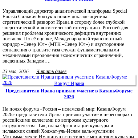
Управляющий директор аналитической платформы Special
Eurasia Сильвия Болтук в новом докладе оценила
стратегический разворот Ирана в сторону более глубокой
энергетической и логистической интеграции с Россией для
решения проблемы хронического дефицита внутренних
поставок. По её оценке, Международный транспортный
коридор «Север-Юг» (МТК «Север-Юг») и двусторонние
соглашения о транзите газа служат фундаментальными
механизмами преодоления экономических ограничений,
введенных Западом….
23 мая, 2026
Читать далее
Вокруг Ирана
Представители Ирана приняли участие в КазаньФоруме
2026
На полях форума «Россия – исламский мир: КазаньФорум
2026» представители Ирана приняли участие в переговорах с
российскими коллегами по вопросам культурного
сотрудничества. Так, глава Организации культуры и
исламских связей Ходжат-уль-Ислам валь-муслимин
Мохаммадмехди Иманипур встретился с министром культуры