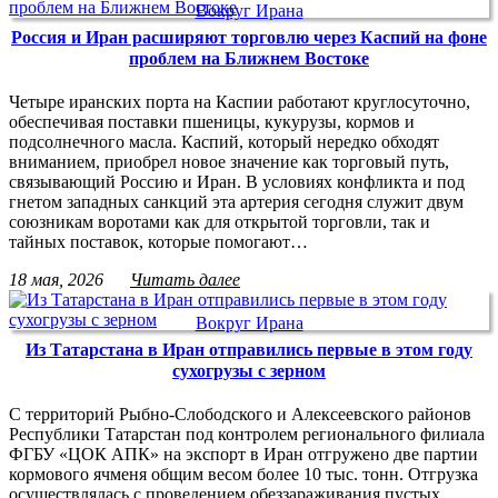
Вокруг Ирана
Россия и Иран расширяют торговлю через Каспий на фоне
проблем на Ближнем Востоке
Четыре иранских порта на Каспии работают круглосуточно,
обеспечивая поставки пшеницы, кукурузы, кормов и
подсолнечного масла. Каспий, который нередко обходят
вниманием, приобрел новое значение как торговый путь,
связывающий Россию и Иран. В условиях конфликта и под
гнетом западных санкций эта артерия сегодня служит двум
союзникам воротами как для открытой торговли, так и
тайных поставок, которые помогают…
18 мая, 2026
Читать далее
Вокруг Ирана
Из Татарстана в Иран отправились первые в этом году
сухогрузы с зерном
С территорий Рыбно-Слободского и Алексеевского районов
Республики Татарстан под контролем регионального филиала
ФГБУ «ЦОК АПК» на экспорт в Иран отгружено две партии
кормового ячменя общим весом более 10 тыс. тонн. Отгрузка
осуществлялась с проведением обеззараживания пустых