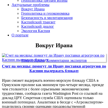
Геополитика третьей волны
Актуальные проблемы
Вокруг Ирана
Геополитика и геоэкономика
Безопасность и милитаризация
Каспийский транзит
Каспийский диалог
Экология Каспия
О портале
Вокруг Ирана
Вокруг Ирана
,
Комментарии экспертов
Счет на месяцы: помогут ли Ирану поставки агрогрузов по
Каспию выдержать блокаду
Иран сможет выдержать военно-морскую блокаду США в
Ормузском проливе как минимум три-четыре месяца, прежде
чем столкнется с более серьезными экономическими
трудностями, сообщила газета Washington Post со ссылкой на
доклад ЦРУ. Секретная служба США оценивала только
военный потенциал. Аналитики в беседе с «Агроэкспертом»
поделились своими оценками продовольственной