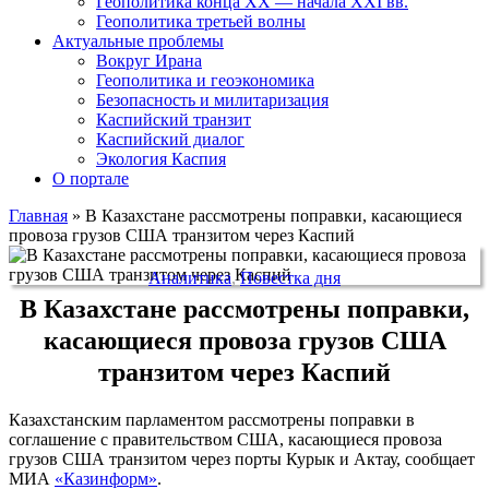
Геополитика конца XX — начала XXI вв.
Геополитика третьей волны
Актуальные проблемы
Вокруг Ирана
Геополитика и геоэкономика
Безопасность и милитаризация
Каспийский транзит
Каспийский диалог
Экология Каспия
О портале
Главная
»
В Казахстане рассмотрены поправки, касающиеся
провоза грузов США транзитом через Каспий
Аналитика
,
Повестка дня
В Казахстане рассмотрены поправки,
касающиеся провоза грузов США
транзитом через Каспий
Казахстанским парламентом рассмотрены поправки в
соглашение с правительством США, касающиеся провоза
грузов США транзитом через порты Курык и Актау, сообщает
МИА
«Казинформ»
.