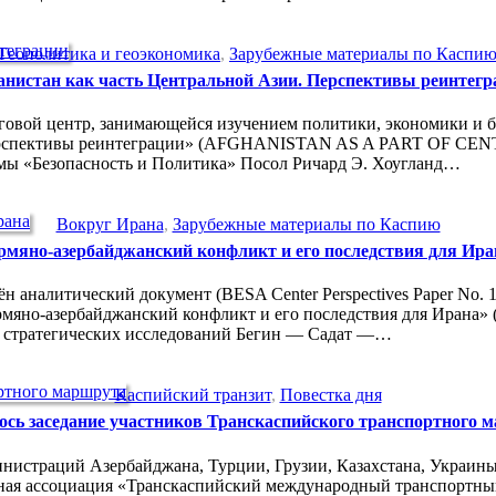
Геополитика и геоэкономика
,
Зарубежные материалы по Каспи
анистан как часть Центральной Азии. Перспективы реинтегр
овой центр, занимающейся изучением политики, экономики и бе
и. Перспективы реинтеграции» (AFGHANISTAN AS A PART OF
ммы «Безопасность и Политика» Посол Ричард Э. Хоугланд…
Вокруг Ирана
,
Зарубежные материалы по Каспию
рмяно-азербайджанский конфликт и его последствия для Ира
н аналитический документ (BESA Center Perspectives Paper No. 
азербайджанский конфликт и его последствия для Ирана» (The Arm
 стратегических исследований Бегин — Садат —…
Каспийский транзит
,
Повестка дня
ось заседание участников Транскаспийского транспортного 
истраций Азербайджана, Турции, Грузии, Казахстана, Украины 
ая ассоциация «Транскаспийский международный транспортный