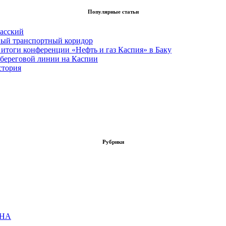
Популярные статьи
асский
вый транспортный коридор
итоги конференции «Нефть и газ Каспия» в Баку
 береговой линии на Каспии
стория
Рубрики
ОНА