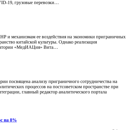
VID-19, грузовые перевозки…
НР и механизмам ее воздействия на экономики приграничных
ранство китайской культуры. Однако реализация
боратории «МедИАЦия» Вита…
рии посвящена анализу приграничного сотрудничества на
итических процессов на постсоветском пространстве при
теграции, главный редактор аналитического портала
ос на 8%