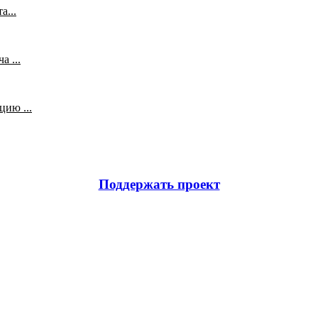
а...
 ...
ию ...
Поддержать проект