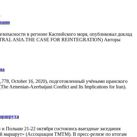
ю
ации
зопасности в регионе Каспийского моря, опубликовал доклад
 CENTRAL ASIA.THE CASE FOR REINTEGRATION) Авторы
на
1,778, October 16, 2020), подготовленный учёными иранского
enian-Azerbaijani Conflict and Its Implications for Iran).
маршрута
и Польши 21-22 октября состоялись выездные заседания
 маршрут» (Ассоциация ТМТМ). В пресс-релизе по итогам