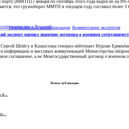
 порту (ММТП) с января по сентябрь этого года выросли на 8%
ается, что грузооборот ММТП в текущем году составил более 3 
Безопасность и милитаризация
,
Комментарии экспертов
ий эксперт оценил значение договора о военном сотрудничест
и Сергей Шойгу и Казахстана генерал-лейтенант Нурлан Ермекб
та информации и массовых коммуникаций Министерства обороны
нное соглашение, а не Межгосударственный договор о военном 
Новые публикации
в...
...