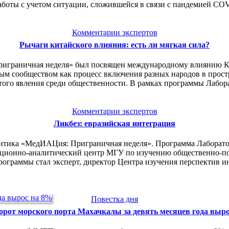
работы с учетом ситуации, сложившейся в связи с пандемией CO
Комментарии экспертов
Рычаги китайского влияния: есть ли мягкая сила?
риграничная неделя» был посвящен международному влиянию К
ным сообществом как процесс включения разных народов в прост
этого явления среди общественности. В рамках программы Ла
Комментарии экспертов
Ликбез: евразийская интеграция
алитика «МедИАЦия: Приграничная неделя». Программа Лаборато
ционно-аналитический центр МГУ по изучению общественно-пол
граммы стал эксперт, директор Центра изучения перспектив ин
Повестка дня
орот морского порта Махачкалы за девять месяцев года выр