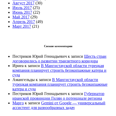
Август 2017
(30)
Июль 2017
(25)
Июнь 2017
(22)
Май 2017
(29)
Апрель 2017
(49)
Март 2017
(21)
Свежие комментарии
Пестриков Юрий Геннадьевич
к записи
Шесть стран
договорились о развитии транзитного коридора
Ириеа
к записи
В Мангистауской области турецкая
компания планирует строить безэкипажные катера и
суда
Амангельды
к записи
В Мангистауской области
турецкая компания планирует строить безэкипажные
катера и суда
Пестриков Юрий Геннадьевич
к записи
Губернатор
иранской провинции Гилян о потенциале региона
Марго
к записи
Gemini от Google — универсальный
ассистент для разнообразных задач