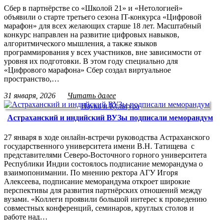
Сбер в партнёрстве со «Школой 21» и «Нетологией»
объявили о старте третьего сезона IT-конкурса «Цифровой
марафон» для всех желающих старше 18 лет. Масштабный
конкурс направлен на развитие цифровых навыков,
алгоритмического мышления, а также языков
программирования у всех участников, вне зависимости от
уровня их подготовки. В этом году специально для
«Цифрового марафона» Сбер создал виртуальное
пространство,…
31 января, 2026
Читать далее
Наука и Культура
Астраханский и индийский ВУЗы подписали меморандум
27 января в ходе онлайн-встречи руководства Астраханского
государственного университета имени В.Н. Татищева с
представителями Северо-Восточного горного университета
Республики Индии состоялось подписание меморандума о
взаимопонимании. По мнению ректора АГУ Игоря
Алексеева, подписание меморандума откроет широкие
перспективы для развития партнёрских отношений между
вузами. «Коллеги проявили большой интерес к проведению
совместных конференций, семинаров, круглых столов и
работе над…