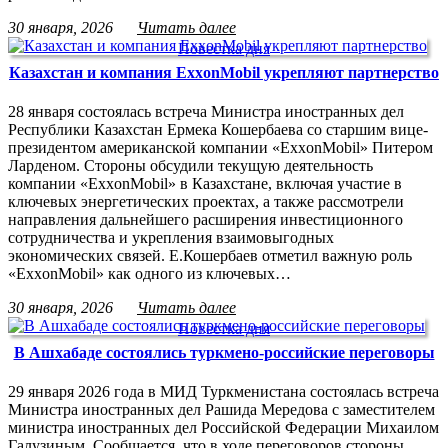
30 января, 2026
Читать далее
Повестка дня
Казахстан и компания ExxonMobil укрепляют партнерство
28 января состоялась встреча Министра иностранных дел
Республики Казахстан Ермека Кошербаева со старшим вице-
президентом американской компании «ExxonMobil» Питером
Ларденом. Стороны обсудили текущую деятельность
компании «ExxonMobil» в Казахстане, включая участие в
ключевых энергетических проектах, а также рассмотрели
направления дальнейшего расширения инвестиционного
сотрудничества и укрепления взаимовыгодных
экономических связей. Е.Кошербаев отметил важную роль
«ExxonMobil» как одного из ключевых…
30 января, 2026
Читать далее
Повестка дня
В Ашхабаде состоялись туркмено-российские переговоры
29 января 2026 года в МИД Туркменистана состоялась встреча
Министра иностранных дел Рашида Мередова с заместителем
министра иностранных дел Российской Федерации Михаилом
Галузиным. Сообщается, что в ходе переговоров стороны