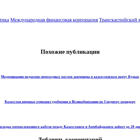
тика
Международная финансовая корпорация
Транскаспийский 
Похожие публикации
Модернизация подъемно-переходных мостов завершена в казахстанском порту Курык
Казахстан впервые отправил удобрения в Великобританию по Среднему коридору
кладка оптоволоконного кабеля между Казахстаном и Азербайджаном займет до 20 дн
Добавить комментарий