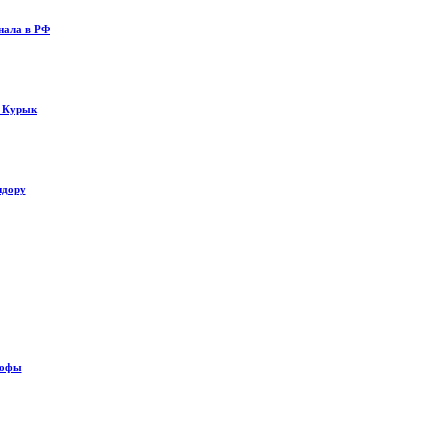
нала в РФ
у Курык
идору
рофы