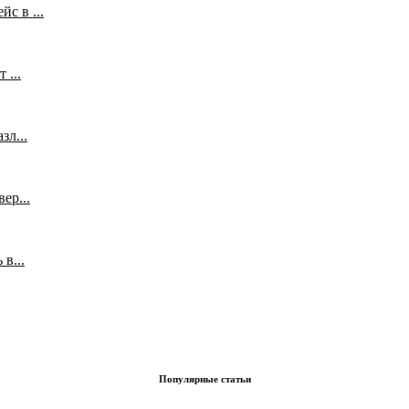
с в ...
 ...
л...
ер...
в...
Популярные статьи