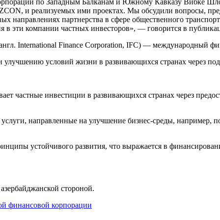
орпорации по Западным Балканам и Южному Кавказу Вибке Шло
AZCON, и реализуемых ими проектах. Мы обсудили вопросы, пре
ых направлениях партнерства в сфере общественного транспорт
ия в эти компании частных инвесторов», — говорится в публика
л. International Finance Corporation, IFC) — международный ф
улучшению условий жизни в развивающихся странах через подд
ет частные инвестиции в развивающихся странах через предос
слуги, направленные на улучшение бизнес-среды, например, пом
инципы устойчивого развития, что выражается в финансирован
 азербайджанской стороной.
ой финансовой корпорации