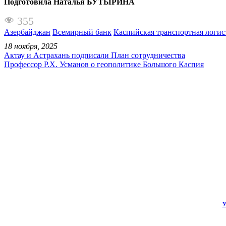
Подготовила Наталья БУТЫРИНА
355
Азербайджан
Всемирный банк
Каспийская транспортная логис
18 ноября, 2025
Актау и Астрахань подписали План сотрудничества
Профессор Р.Х. Усманов о геополитике Большого Каспия
У