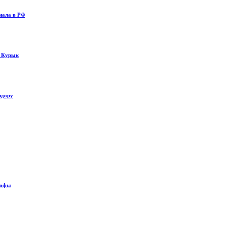
нала в РФ
у Курык
идору
рофы