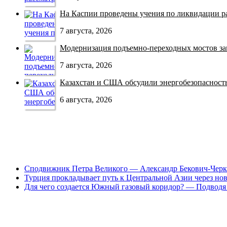
На Каспии проведены учения по ликвидации раз
7 августа, 2026
Модернизация подъемно-переходных мостов зав
7 августа, 2026
Казахстан и США обсудили энергобезопасность 
6 августа, 2026
Сподвижник Петра Великого — Александр Бекович-Черк
Турция прокладывает путь к Центральной Азии через но
Для чего создается Южный газовый коридор? — Подводя 