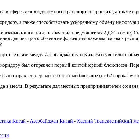
а в сфере железнодорожного транспорта и транзита, а также в 
оридору, а также способствовать ускоренному обмену информац
 взаимопонимании, назначение представителя АДЖ в порту Сиа
Сиань для быстрого обмена информацией важным шагом в расши
у.
спортные связи между Азербайджаном и Китаем и увеличить объе
 коридору был отправлен первый контейнерный блок-поезд. Первы
е был отправлен первый экспортный блок-поезд с 62 сорокафут
зда в месяц. В результате для местных предпринимателей созда
стика
Китай - Азербайджан
Китай - Каспий
Транскаспийский м
ссии