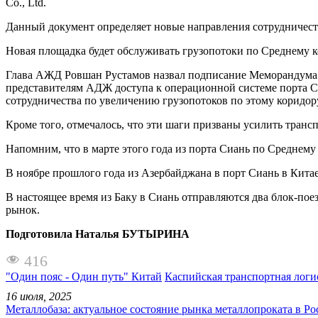
Co., Ltd.
Данный документ определяет новые направления сотрудничеств
Новая площадка будет обслуживать грузопотоки по Среднему к
Глава АЖД Ровшан Рустамов назвал подписание Меморандума о
представителям АДЖ доступа к операционной системе порта 
сотрудничества по увеличению грузопотоков по этому коридор
Кроме того, отмечалось, что эти шаги призваны усилить тран
Напомним, что в марте этого года из порта Сиань по Среднему
В ноябре прошлого года из Азербайджана в порт Сиань в Кита
В настоящее время из Баку в Сиань отправляются два блок-пое
рынок.
Подготовила Наталья БУТЫРИНА
416
"Один пояс - Один путь" Китай
Каспийская транспортная логи
16 июля, 2025
Металлобаза: актуальное состояние рынка металлопроката в Ро