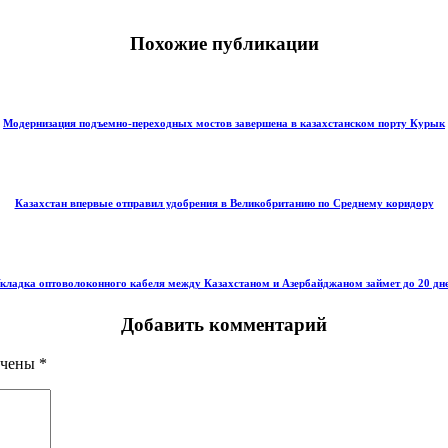
Похожие публикации
Модернизация подъемно-переходных мостов завершена в казахстанском порту Курык
Казахстан впервые отправил удобрения в Великобританию по Среднему коридору
кладка оптоволоконного кабеля между Казахстаном и Азербайджаном займет до 20 дн
Добавить комментарий
ечены
*