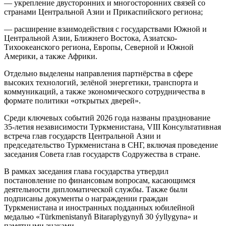
— укрепление двусторонних и многосторонних связей со
странами Центральной Азии и Прикаспийского региона;
— расширение взаимодействия с государствами Южной и
Центральной Азии, Ближнего Востока, Азиатско-
Тихоокеанского региона, Европы, Северной и Южной
Америки, а также Африки.
Отдельно выделены направления партнёрства в сфере
высоких технологий, зелёной энергетики, транспорта и
коммуникаций, а также экономического сотрудничества в
формате политики «открытых дверей».
Среди ключевых событий 2026 года названы празднование
35-летия независимости Туркменистана, VIII Консультативная
встреча глав государств Центральной Азии и
председательство Туркменистана в СНГ, включая проведение
заседания Совета глав государств Содружества в стране.
В рамках заседания глава государства утвердил
постановление по финансовым вопросам, касающимся
деятельности дипломатической службы. Также были
подписаны документы о награждении граждан
Туркменистана и иностранных подданных юбилейной
медалью «Türkmenistanyň Bitaraplygynyň 30 ýyllygyna» и
памятными знаками.