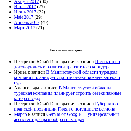
Август 2017
(30)
Июль 2017
(25)
Июнь 2017
(22)
Май 2017
(29)
Апрель 2017
(49)
Март 2017
(21)
Свежие комментарии
Пестриков Юрий Геннадьевич
к записи
Шесть стран
договорились о развитии транзитного коридора
Ириеа
к записи
В Мангистауской области турецкая
компания планирует строить безэкипажные катера и
суда
Амангельды
к записи
В Мангистауской области
турецкая компания планирует строить безэкипажные
катера и суда
Пестриков Юрий Геннадьевич
к записи
Губернатор
иранской провинции Гилян о потенциале региона
Марго
к записи
Gemini от Google — универсальный
ассистент для разнообразных задач