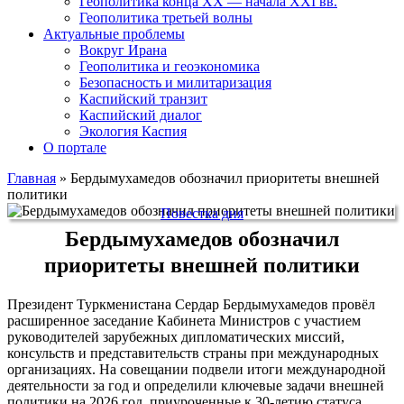
Геополитика конца XX — начала XXI вв.
Геополитика третьей волны
Актуальные проблемы
Вокруг Ирана
Геополитика и геоэкономика
Безопасность и милитаризация
Каспийский транзит
Каспийский диалог
Экология Каспия
О портале
Главная
»
Бердымухамедов обозначил приоритеты внешней
политики
Повестка дня
Бердымухамедов обозначил
приоритеты внешней политики
Президент Туркменистана Сердар Бердымухамедов провёл
расширенное заседание Кабинета Министров с участием
руководителей зарубежных дипломатических миссий,
консульств и представительств страны при международных
организациях. На совещании подвели итоги международной
деятельности за год и определили ключевые задачи внешней
политики на 2026 год, приуроченные к 30-летию статуса