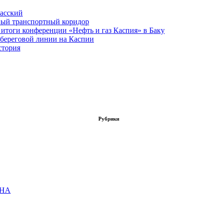
асский
вый транспортный коридор
итоги конференции «Нефть и газ Каспия» в Баку
 береговой линии на Каспии
стория
Рубрики
ОНА