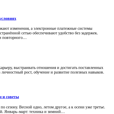
условиях
ражают изменения, а электронные платежные системы
транённой сетью обеспечивают удобство без задержек.
 и повторного…
карьеру, выстраивать отношения и достигать поставленных
 личностный рост, обучение и развитие полезных навыков.
и и советы
по сезону. Весной одно, летом другое, а к осени уже третье.
ной. Январь–март: техника и зимний…