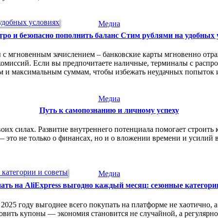
Медиа
тро и безопасно пополнить баланс Стим рублями на удобных 
ды с мгновенным зачислением – банковские карты мгновенно от
миссий. Если вы предпочитаете наличные, терминалы с распрос
ым и максимальным суммам, чтобы избежать неудачных попыток
Медиа
Путь к самопознанию и личному успеху
воих силах. Развитие внутреннего потенциала помогает строить 
это не только о финансах, но и о вложении времени и усилий в
Медиа
ать на AliExpress выгодно каждый месяц: сезонные категори
 2025 году выгоднее всего покупать на платформе не хаотично, а 
 ловить купоны — экономия становится не случайной, а регуляр