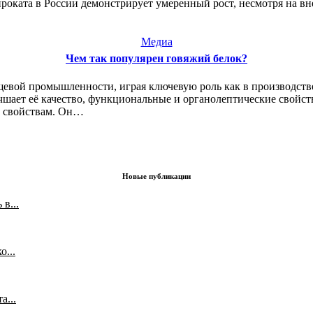
роката в России демонстрирует умеренный рост, несмотря на 
Медиа
Чем так популярен говяжий белок?
евой промышленности, играя ключевую роль как в производстве
шает её качество, функциональные и органолептические свойств
м свойствам. Он…
Новые публикации
в...
...
а...