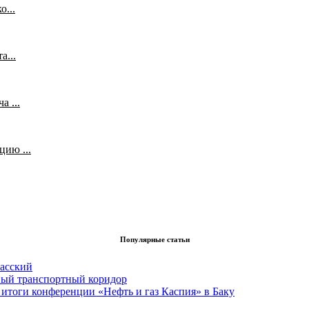
...
а...
 ...
ию ...
Популярные статьи
асский
вый транспортный коридор
итоги конференции «Нефть и газ Каспия» в Баку