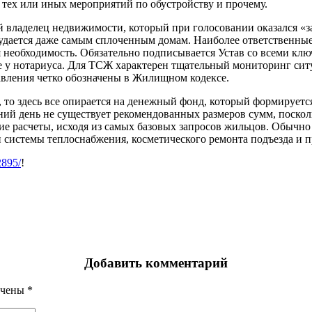
тех или иных мероприятий по обустройству и прочему.
й владелец недвижимости, который при голосовании оказался «
 удается даже самым сплоченным домам. Наиболее ответственны
ая необходимость. Обязательно подписывается Устав со всеми кл
ие у нотариуса. Для ТСЖ характерен тщательный мониторинг си
вления четко обозначены в Жилищном кодексе.
 то здесь все опирается на денежный фонд, который формируетс
ний день не существует рекомендованных размеров сумм, поскол
е расчеты, исходя из самых базовых запросов жильцов. Обычно з
 системы теплоснабжения, косметического ремонта подъезда и п
2895/
!
Добавить комментарий
ечены
*