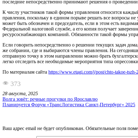
последние непосредственно принимают решения о проведении 
К числу участников такой формы управления относится кажды
правления, поскольку в едином порыве решать все вопросы не
может быть обозначен и председатель, если в этом есть видим
Федеральной налоговой службе, а его копия получает заверен
ресурсоснабжающих компаний. Обязанности такой формы упра
Если говорить непосредственно о решении текущих задач дома,
же собрании, где и выбираются члены правления. На сегодняш
отправную точку в этом направлении можно брать бухгалтерски
легко отследить все необходимые мероприятия типа опрессовки
По материалам сайта
https://www.etagi.com/j/post/chto-takoe-tszh-
373
28 августа, 2025
Волга зовёт: речные прогулки по Ярославлю
Планируется Форум «ТрансЛогистика Санкт-Петербург» 2025
Ваш адрес email не будет опубликован.
Обязательные поля пом