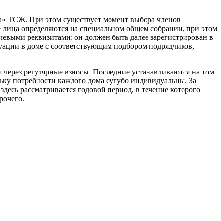
за» ТСЖ. При этом существует момент выбора членов
е лица определяются на специальном общем собрании, при этом
ючевыми реквизитами: он должен быть далее зарегистрирован в
туации в доме с соответствующим подбором подрядчиков,
я через регулярные взносы. Последние устанавливаются на том
ьку потребности каждого дома сугубо индивидуальны. За
десь рассматривается годовой период, в течение которого
рочего.