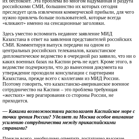
их беспокоит. Эта проблема во многом надуманная и раздута
российскими СМИ, большинство их которых сегодня
преследует цель извлечения коммерческой прибыли, для чего
нужно привлечь больше пользователей, которые всегда
«кликают» именно на сенсационные заголовки.
Здесь уместно вспомнить недавнее заявление МИД
Казахстана в ответ на заявления представителей российских
СМИ. Комментируя выпуск передачи на одном из
центральных российских телеканалов, казахстанское
дипломатическое ведомство в очередной раз заявило, что ни о
каких военных базах на Каспии речь не идет. Кроме этого, в
ведомстве подчеркнули, что до вынесения документа на
утверждение проходили консультации с партнерами
Казахстана, прежде всего с коллегами из МИД России.
Поэтому говорить, что казахстанско-американское военное
сотрудничество на Каспии – это проблема требующая
«жестких» мер реагирования со стороны России, не
приходится.
— Какими возможностями располагает Каспийское море с
точки зрения России? Уделяет ли Москва особое внимание
усилению сотрудничества между прикаспийскими
странами?
Прежде всего, необходимо отметить достаточно высокие