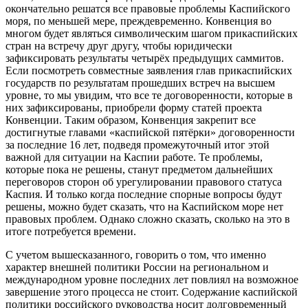
окончательно решатся все правовые проблемы Каспийского
моря, по меньшей мере, преждевременно. Конвенция во
многом будет являться символическим шагом прикаспийских
стран на встречу друг другу, чтобы юридически
зафиксировать результаты четырёх предыдущих саммитов.
Если посмотреть совместные заявления глав прикаспийских
государств по результатам прошедших встреч на высшем
уровне, то мы увидим, что все те договоренности, которые в
них зафиксированы, приобрели форму статей проекта
Конвенции. Таким образом, Конвенция закрепит все
достигнутые главами «каспийской пятёрки» договоренности
за последние 16 лет, подведя промежуточный итог этой
важной для ситуации на Каспии работе. Те проблемы,
которые пока не решены, станут предметом дальнейших
переговоров сторон об урегулировании правового статуса
Каспия. И только когда последние спорные вопросы будут
решены, можно будет сказать, что на Каспийском море нет
правовых проблем. Однако сложно сказать, сколько на это в
итоге потребуется времени.
С учетом вышесказанного, говорить о том, что именно
характер внешней политики России на региональном и
международном уровне последних лет повлиял на возможное
завершение этого процесса не стоит. Содержание каспийской
политики российского руководства носит долговременный