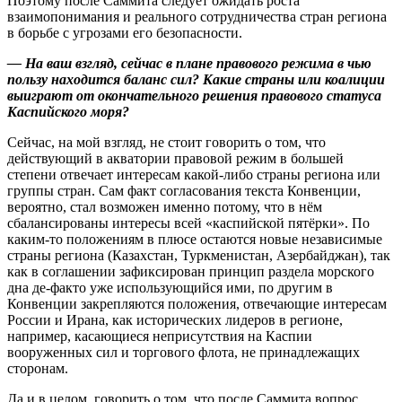
Поэтому после Саммита следует ожидать роста
взаимопонимания и реального сотрудничества стран региона
в борьбе с угрозами его безопасности.
— На ваш взгляд, сейчас в плане правового режима в чью
пользу находится баланс сил? Какие страны или коалиции
выиграют от окончательного решения правового статуса
Каспийского моря?
Сейчас, на мой взгляд, не стоит говорить о том, что
действующий в акватории правовой режим в большей
степени отвечает интересам какой-либо страны региона или
группы стран. Сам факт согласования текста Конвенции,
вероятно, стал возможен именно потому, что в нём
сбалансированы интересы всей «каспийской пятёрки». По
каким-то положениям в плюсе остаются новые независимые
страны региона (Казахстан, Туркменистан, Азербайджан), так
как в соглашении зафиксирован принцип раздела морского
дна де-факто уже использующийся ими, по другим в
Конвенции закрепляются положения, отвечающие интересам
России и Ирана, как исторических лидеров в регионе,
например, касающиеся неприсутствия на Каспии
вооруженных сил и торгового флота, не принадлежащих
сторонам.
Да и в целом, говорить о том, что после Саммита вопрос