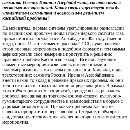
саммита России, Ирана и Азербайджана, состоявшегося
несколько месяцев назад. Какая связь существует между
упомянутым саммитом и возможным решением
каспийской проблемы?
На мой взгляд, первые сигналы урегулирования разногласий
по Каспийской проблеме пошли после первого саммита глав
прикаспийских государств в Ашхабаде в 2002 году. Именно
тогда, после 11 лет с момента распада СССР, руководители
стран впервые встретились в подобном формате и тем самым
зафиксировали свое намерение приступить к решению
правовых проблем Каспийского моря. Все последующие
совместные мероприятия являлись постепенными и
планомерными шагами в этом направлении. Конечно, и два
трехсторонних саммита России, Ирана и Азербайджана
внести какой-то вклад в решение правовых проблем, но они
точно не стали в этом отношении определяющими. В рамках
этих трёхсторонних мероприятий, прежде всего, решались
вопросы наращивания торгово-экономического, культурно-
гуманитарного сотрудничества и взаимодействия в борьбе с
угрозами безопасности. Правовые проблемы Каспия не
являлись приоритетом переговоров в Тегеране, о чём ярко
свидетельствует совместное заявление сторон по итогам этого
мероприятия.