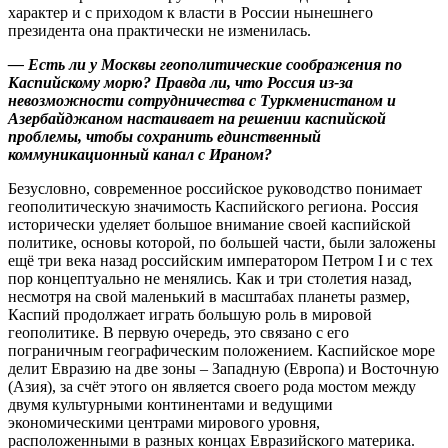
характер и с приходом к власти в России нынешнего
президента она практически не изменилась.
— Есть ли у Москвы геополитические соображения по
Каспийскому морю? Правда ли, что Россия из-за
невозможности сотрудничества с Туркменистаном и
Азербайджаном настаивает на решении каспийской
проблемы, чтобы сохранить единственный
коммуникационный канал с Ираном?
Безусловно, современное российское руководство понимает
геополитическую значимость Каспийского региона. Россия
исторически уделяет большое внимание своей каспийской
политике, основы которой, по большей части, были заложены
ещё три века назад российским императором Петром I и с тех
пор концептуально не менялись. Как и три столетия назад,
несмотря на свой маленький в масштабах планеты размер,
Каспий продолжает играть большую роль в мировой
геополитике. В первую очередь, это связано с его
пограничным географическим положением. Каспийское море
делит Евразию на две зоны – Западную (Европа) и Восточную
(Азия), за счёт этого он является своего рода мостом между
двумя культурными континентами и ведущими
экономическими центрами мирового уровня,
расположенными в разных концах Евразийского материка.