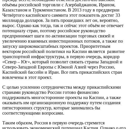
объёмы российской торговли с Азербайджаном, Ираном,
Казахстаном и Туркменистаном. В 2013 году в преддверии
Четвёртого каспийского саммита этот показатель достиг 33
миллиарда долларов. За пять прошедших лет он, вероятно,
вырос. Однако как тогда, так и сейчас этот объём не отвечает
потенциалу стран, поэтому российское руководство
предпринимает шаги по активизации торговых связей и
увеличению взаимных инвестиционных потоков, а также по
запуску широкомасштабных проектов. Приоритетным
вектором российской политики на Каспии является развитие
транспортной инфраструктуры, в первую очередь, коридор
«Север – Юг», который позволит связать страны Западной и
Северо-Западной Европы с Южной Азией через Россию,
Каспийский бассейн и Иран. Все пять прикаспийских стран
вовлечены в этот проект.
С целью усилению сотрудничества между прикаспийскими
странами руководство России готово финансово
поддерживать многосторонние проекты на Каспии, а также
оказывать им организационную поддержку путем создания
пятисторонних структур, которые занимались бы
соответствующими вопросами.
Таким образом, Россия в первую очередь стремится
использовать экономический потенциал Каспия. Однако о его