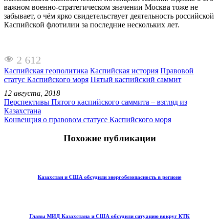
важном военно-стратегическом значении Москва тоже не
забывает, о чём ярко свидетельствует деятельность российской
Каспийской флотилии за последние нескольких лет.
2 612
Каспийская геополитика
Каспийская история
Правовой
статус Каспийского моря
Пятый каспийский саммит
12 августа, 2018
Перспективы Пятого каспийского саммита – взгляд из
Казахстана
Конвенция о правовом статусе Каспийского моря
Похожие публикации
Казахстан и США обсудили энергобезопасность в регионе
Главы МИД Казахстана и США обсудили ситуацию вокруг КТК