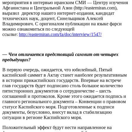
мероприятия в интервью иранским СМИ — Центру изучения
Афганистана и Центральной Азии (http://easterniran.com),
выразил директор нашего интернет-издания, кандидат
технических наук, доцент, Синельщиков Алексей
Владимирович. С оригиналом публикации на языке фарси
можно ознакомиться по следующей
ссылке:
http://easterniran.com/fa/doc/interview/1547/
— Чем отличается предстоящий саммит от четырех
предыдущих?
В первую очередь, ожидается, что юбилейный, Пятый
каспийский саммит в Актау станет наиболее результативным
в истории прикаспийских государств. Впервые на встрече
глав государств будет подписано столь большое количество
пятисторонних документов о сотрудничестве – шесть
соглашений и протоколов. Кроме этого ожидается подпись и
главного регионального документа – Конвенции о правовом
статусе Каспийского моря. Подготовленные к подписи
документы, безусловно, внесут вклад в стабилизацию
ситуации в регионе Каспийского моря.
Положительный эффект будут нести направленное на