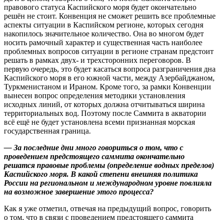
правового статуса Каспийского моря будет окончательно
решён не стоит. Конвенция не сможет решить все проблемные
аспекты ситуации в Каспийском регионе, которых сегодня
накопилось значительное количество. Она во многом будет
носить рамочный характер и существенная часть наиболее
проблемных вопросов ситуации в регионе странам предстоит
решать в рамках двух- и трехсторонних переговоров. В
первую очередь, это будет касаться вопроса разграничения дна
Каспийского моря в его южной части, между Азербайджаном,
Туркменистаном и Ираном. Кроме того, за рамки Конвенции
вынесен вопрос определения методики установления
исходных линий, от которых должна отчитываться ширина
территориальных вод. Поэтому после Саммита в акватории
всё ещё не будет установлена всеми признанная морская
государственная граница.
— За последние дни много говориться о том, что с
проведением предстоящего саммита окончательно
решатся правовые проблемы (определение водных пределов)
Каспийского моря. В какой степени внешняя политика
России на региональном и международном уровне повлияла
на возможное завершение этого процесса?
Как я уже отметил, отвечая на предыдущий вопрос, говорить
о том, что в связи с проведением предстоящего саммита