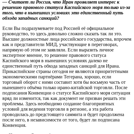
— Считает ли Россия, что Иран проявляет интерес к
решению правового статуса Каспийского моря только из-за
того, что в нынешних условиях это единственный путь
обхода западных санкций?
Если Вы подразумеваете под Россией её официальное
руководство, то здесь довольно сложно сказать так ли это.
Высшие должностные лица российского государства, впрочем
как и представители МИД, участвующие в переговорах,
напрямую об этом не заявляли. Если выразить личное
экспертное мнение, то решение правового статуса
Каспийского моря в нынешних условиях далеко не
единственный путь обхода западных санкций для Ирана.
Прикаспийские страны сегодня не являются приоритетными
экономическими партнёрами Тегерана, хорошо, если
торговый оборот с ними составит хотя бы восьмую часть от
нынешнего объёма только ирано-китайской торговли. После
подписания Конвенции о статусе Каспийского моря ситуация
вряд ли изменится, так как документ не призван решать эти
проблемы. Здесь необходимо создание благоприятных
условий для ведения торговли в регионе, а эта работа
проводилась до предстоящего саммита и будет продолжена
после него, в независимости от того, будет ли подписана
Конвенция.