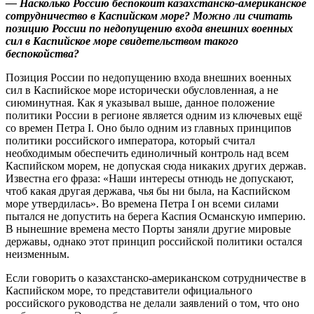
— Насколько Россию беспокоит казахстанско-американское
сотрудничество в Каспийском море? Можно ли считать
позицию России по недопущению входа внешних военных
сил в Каспийское море свидетельством такого
беспокойства?
Позиция России по недопущению входа внешних военных
сил в Каспийское море исторически обусловленная, а не
сиюминутная. Как я указывал выше, данное положение
политики России в регионе является одним из ключевых ещё
со времен Петра I. Оно было одним из главных принципов
политики российского императора, который считал
необходимым обеспечить единоличный контроль над всем
Каспийском морем, не допуская сюда никаких других держав.
Известна его фраза: «Наши интересы отнюдь не допускают,
чтоб какая другая держава, чья бы ни была, на Каспийском
море утвердилась». Во времена Петра I он всеми силами
пытался не допустить на берега Каспия Османскую империю.
В нынешние времена место Порты заняли другие мировые
державы, однако этот принцип российской политики остался
неизменным.
Если говорить о казахстанско-американском сотрудничестве в
Каспийском море, то представители официального
российского руководства не делали заявлений о том, что оно